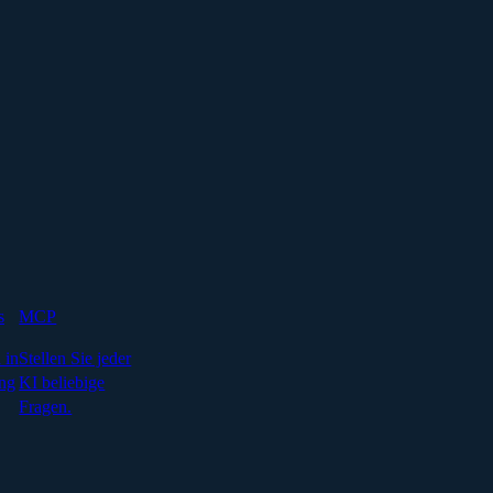
s
MCP
 in
Stellen Sie jeder
ng
KI beliebige
Fragen.