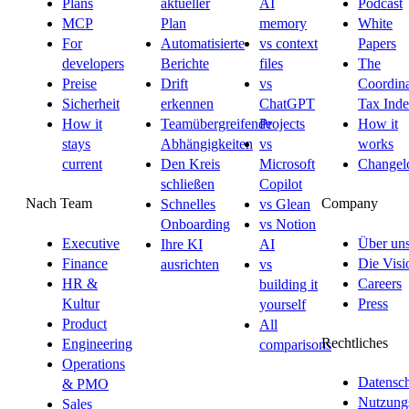
Plans
aktueller
AI
Podcast
MCP
Plan
memory
White
For
Automatisierte
vs context
Papers
developers
Berichte
files
The
Preise
Drift
vs
Coordina
Sicherheit
erkennen
ChatGPT
Tax Ind
How it
Teamübergreifende
Projects
How it
stays
Abhängigkeiten
vs
works
current
Den Kreis
Microsoft
Changel
schließen
Copilot
Nach Team
Company
Schnelles
vs Glean
Onboarding
vs Notion
Executive
Über un
Ihre KI
AI
Finance
Die Visi
ausrichten
vs
HR &
Careers
building it
Kultur
Press
yourself
Product
All
Rechtliches
Engineering
comparisons
Operations
Datensc
& PMO
Nutzung
Sales