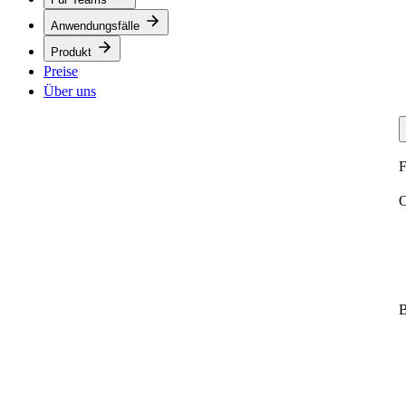
Anwendungsfälle
Produkt
Preise
Über uns
F
O
B