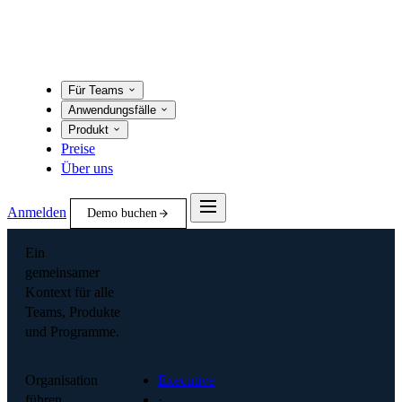
Für Teams
Anwendungsfälle
Produkt
Preise
Über uns
Anmelden
Demo buchen
Ein
gemeinsamer
Kontext für alle
Teams, Produkte
und Programme.
Organisation
Executive
führen
·