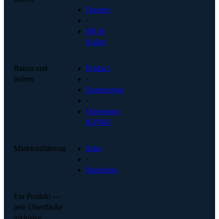
Finance
·
HR &
Kultur
Bauen und
Product
liefern
·
Engineering
·
Operations
& PMO
Markteinführung
Sales
·
Marketing
Ein Produkt —
jede Oberfläche
inklusive.