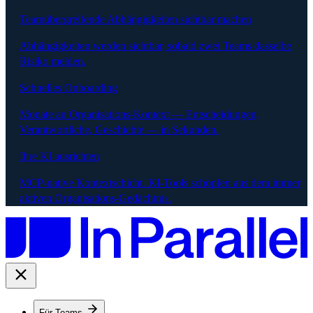
Teamübergreifende Abhängigkeiten sichtbar machen
Abhängigkeiten werden sichtbar, sobald zwei Teams dasselbe
Risiko melden.
Schnelles Onboarding
Monate an Organisations-Kontext — Entscheidungen,
Verantwortliche, Geschichte — in Sekunden.
Ihre KI ausrichten
MCP-native Kontextschicht. KI-Tools schöpfen aus dem immer
aktiven Organisations-Gedächtnis.
Für Teams