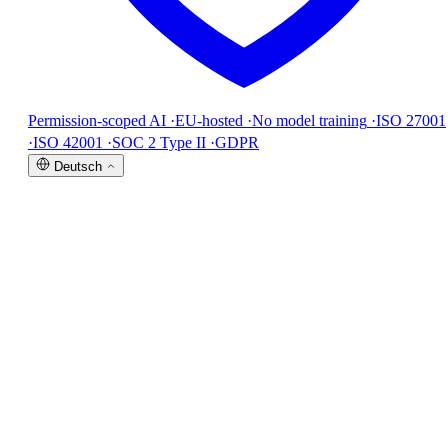
Permission-scoped AI
·
EU-hosted
·
No model training
·
ISO 27001
·
ISO 42001
·
SOC 2 Type II
·
GDPR
Deutsch