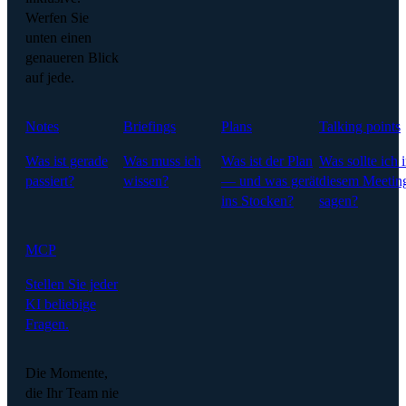
Werfen Sie
unten einen
genaueren Blick
auf jede.
Notes
Briefings
Plans
Talking points
Was ist gerade
Was muss ich
Was ist der Plan
Was sollte ich 
passiert?
wissen?
— und was gerät
diesem Meetin
ins Stocken?
sagen?
MCP
Stellen Sie jeder
KI beliebige
Fragen.
Die Momente,
die Ihr Team nie