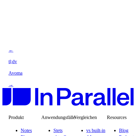
←
tl;dv
Avoma
→
Produkt
Anwendungsfälle
Vergleichen
Resources
Notes
Stets
vs built-in
Blog