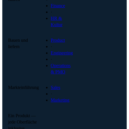
Finance
·
HR &
Kultur
Bauen und
Product
liefern
·
Engineering
·
Operations
& PMO
Markteinführung
Sales
·
Marketing
Ein Produkt —
jede Oberfläche
inklusive.