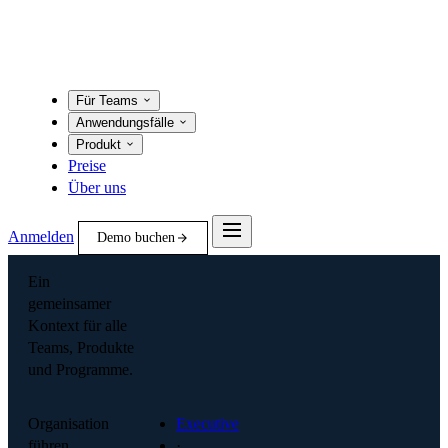
Für Teams
Anwendungsfälle
Produkt
Preise
Über uns
Anmelden
Demo buchen
Ein
gemeinsamer
Kontext für alle
Teams, Produkte
und Programme.
Organisation
Executive
führen
·