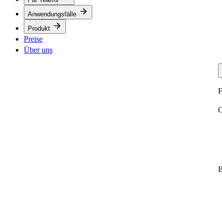
Anwendungsfälle
Produkt
Preise
Über uns
F
O
B