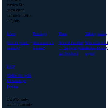
Werfen Sie
unten einen
genaueren Blick
auf jede.
Notes
Briefings
Plans
Talking points
Was ist gerade
Was muss ich
Was ist der Plan
Was sollte ich 
passiert?
wissen?
— und was gerät
diesem Meetin
ins Stocken?
sagen?
MCP
Stellen Sie jeder
KI beliebige
Fragen.
Die Momente,
die Ihr Team nie