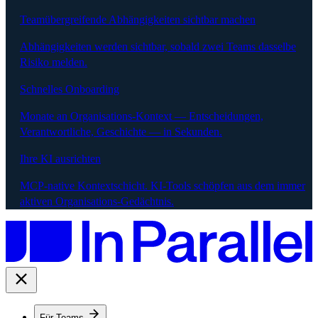
Teamübergreifende Abhängigkeiten sichtbar machen
Abhängigkeiten werden sichtbar, sobald zwei Teams dasselbe
Risiko melden.
Schnelles Onboarding
Monate an Organisations-Kontext — Entscheidungen,
Verantwortliche, Geschichte — in Sekunden.
Ihre KI ausrichten
MCP-native Kontextschicht. KI-Tools schöpfen aus dem immer
aktiven Organisations-Gedächtnis.
Für Teams