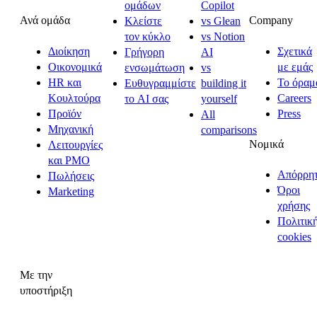
ομάδων
Copilot
Ανά ομάδα
Company
Κλείστε
vs Glean
τον κύκλο
vs Notion
Διοίκηση
Σχετικά
Γρήγορη
AI
Οικονομικά
με εμάς
ενσωμάτωση
vs
HR και
Το όραμ
Ευθυγραμμίστε
building it
Κουλτούρα
Careers
το AI σας
yourself
Προϊόν
Press
All
Μηχανική
comparisons
Νομικά
Λειτουργίες
και PMO
Απόρρη
Πωλήσεις
Όροι
Marketing
χρήσης
Πολιτικ
cookies
Με την
υποστήριξη