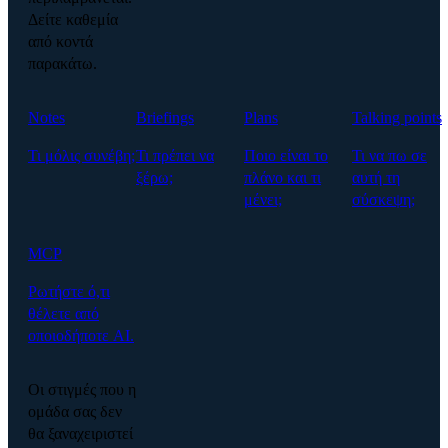
Δείτε καθεμία
από κοντά
παρακάτω.
Notes
Briefings
Plans
Talking points
Τι μόλις συνέβη;
Τι πρέπει να
Ποιο είναι το
Τι να πω σε
ξέρω;
πλάνο και τι
αυτή τη
μένει;
σύσκεψη;
MCP
Ρωτήστε ό,τι
θέλετε από
οποιοδήποτε AI.
Οι στιγμές που η
ομάδα σας δεν
θα ξαναχειριστεί