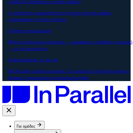
Ανάδειξη εξαρτήσεων μεταξύ ομάδων
Οι εξαρτήσεις εμφανίζονται τη στιγμή που δύο ομάδες
επισημαίνουν τον ίδιο κίνδυνο.
Γρήγορη ενσωμάτωση
Μήνες οργανωτικού πλαισίου — αποφάσεις, υπεύθυνοι, ιστορικό
— σε δευτερόλεπτα.
Ευθυγραμμίστε το AI σας
MCP-native επίπεδο πλαισίου. Τα εργαλεία AI αντλούν από μια
διαρκώς ενημερωμένη οργανωτική μνήμη.
Για ομάδες