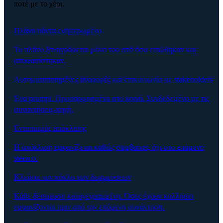
ποτέ με το χέρι.
Πλάνο πάντα ενημερωμένο
Το πλάνο ξαναγράφεται μόνο του από όσα ειπώθηκαν και
αποφασίστηκαν.
Αυτοματοποιημένες αναφορές και επικοινωνία με stakeholders
Ένα prompt. Προσαρμοσμένο στο κοινό. Συνδεδεμένο με τις
συναντήσεις-πηγή.
Εντοπισμός απόκλισης
Η απόκλιση εμφανίζεται καθώς συμβαίνει, όχι στο επόμενο
steerco.
Κλείστε τον κύκλο των δεσμεύσεων
Κάθε δέσμευση καταγεγραμμένη. Όσες έχουν κολλήσει
εμφανίζονται πριν από την επόμενη συνάντηση.