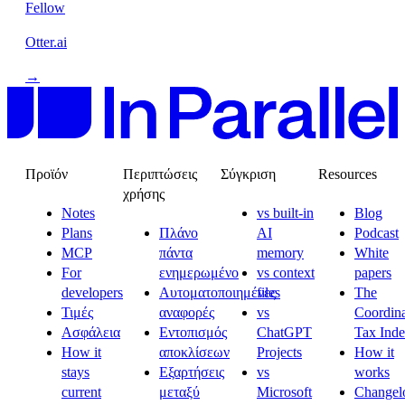
Fellow
Otter.ai
→
Προϊόν
Περιπτώσεις
Σύγκριση
Resources
χρήσης
Notes
vs built-in
Blog
Plans
Πλάνο
AI
Podcast
MCP
πάντα
memory
White
For
ενημερωμένο
vs context
papers
developers
Αυτοματοποιημένες
files
The
Τιμές
αναφορές
vs
Coordina
Ασφάλεια
Εντοπισμός
ChatGPT
Tax Ind
How it
αποκλίσεων
Projects
How it
stays
Εξαρτήσεις
vs
works
current
μεταξύ
Microsoft
Changel