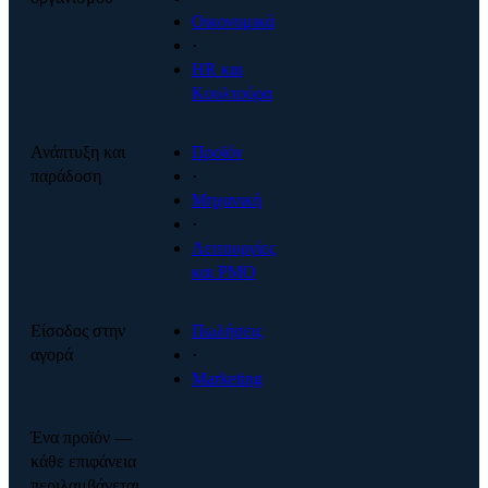
Οικονομικά
·
HR και
Κουλτούρα
Ανάπτυξη και
Προϊόν
παράδοση
·
Μηχανική
·
Λειτουργίες
και PMO
Είσοδος στην
Πωλήσεις
αγορά
·
Marketing
Ένα προϊόν —
κάθε επιφάνεια
περιλαμβάνεται.