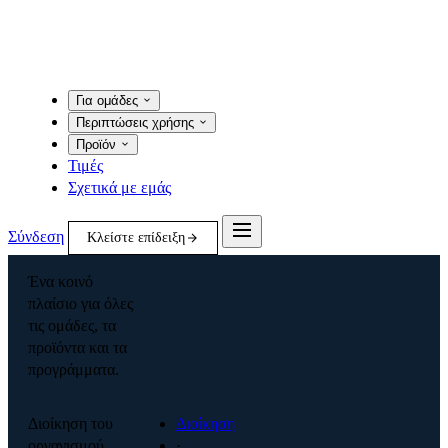
Για ομάδες
Περιπτώσεις χρήσης
Προϊόν
Τιμές
Σχετικά με εμάς
Σύνδεση
Κλείστε επίδειξη
Ένα κοινό
πλαίσιο για όλες
τις ομάδες, τα
προϊόντα και τα
προγράμματα.
Διοίκηση του
Διοίκηση
οργανισμού
·