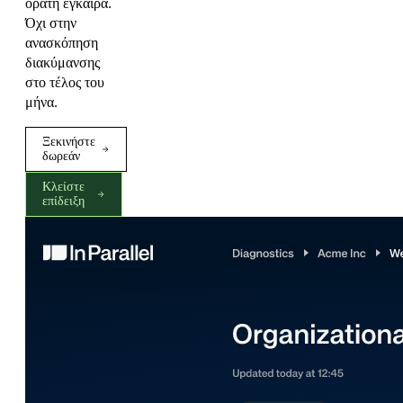
ορατή έγκαιρα.
Όχι στην
ανασκόπηση
διακύμανσης
στο τέλος του
μήνα.
Ξεκινήστε
δωρεάν
Κλείστε
επίδειξη