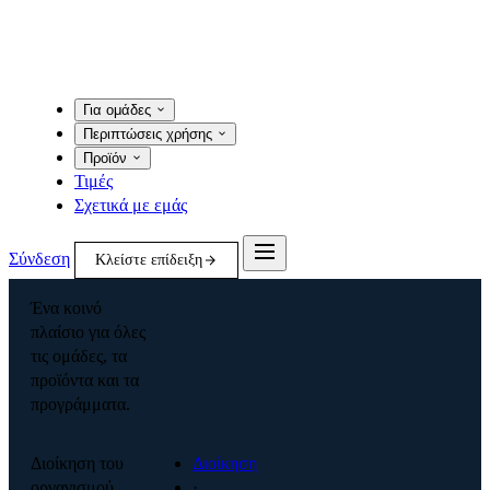
Για ομάδες
Περιπτώσεις χρήσης
Προϊόν
Τιμές
Σχετικά με εμάς
Σύνδεση
Κλείστε επίδειξη
Ένα κοινό
πλαίσιο για όλες
τις ομάδες, τα
προϊόντα και τα
προγράμματα.
Διοίκηση του
Διοίκηση
οργανισμού
·