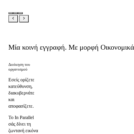
Ίδιο προϊόν, η δική σας οπτική
Μία κοινή εγγραφή. Με μορφή Οικονομικά
Διοίκηση του
οργανισμού
Εσείς ορίζετε
κατεύθυνση,
διακυβερνάτε
και
αποφασίζετε.
Το In Parallel
σάς δίνει τη
ζωντανή εικόνα