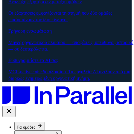
Ανάδειξη εξαρτήσεων μεταξύ ομάδων
Οι εξαρτήσεις εμφανίζονται τη στιγμή που δύο ομάδες
επισημαίνουν τον ίδιο κίνδυνο.
Γρήγορη ενσωμάτωση
Μήνες οργανωτικού πλαισίου — αποφάσεις, υπεύθυνοι, ιστορικό
— σε δευτερόλεπτα.
Ευθυγραμμίστε το AI σας
MCP-native επίπεδο πλαισίου. Τα εργαλεία AI αντλούν από μια
διαρκώς ενημερωμένη οργανωτική μνήμη.
Για ομάδες