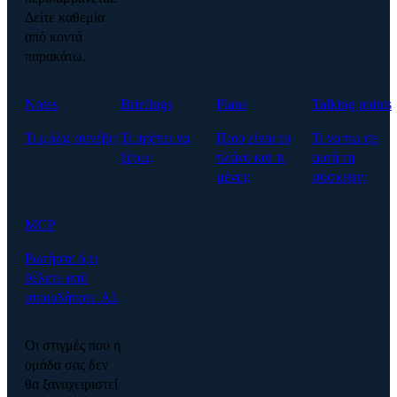
Δείτε καθεμία
από κοντά
παρακάτω.
Notes
Briefings
Plans
Talking points
Τι μόλις συνέβη;
Τι πρέπει να
Ποιο είναι το
Τι να πω σε
ξέρω;
πλάνο και τι
αυτή τη
μένει;
σύσκεψη;
MCP
Ρωτήστε ό,τι
θέλετε από
οποιοδήποτε AI.
Οι στιγμές που η
ομάδα σας δεν
θα ξαναχειριστεί