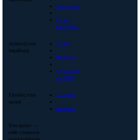
Οικονομικά
·
HR και
Κουλτούρα
Ανάπτυξη και
Προϊόν
παράδοση
·
Μηχανική
·
Λειτουργίες
και PMO
Είσοδος στην
Πωλήσεις
αγορά
·
Marketing
Ένα προϊόν —
κάθε επιφάνεια
περιλαμβάνεται.