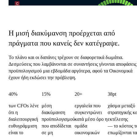
Ο φόρος συντονισμού των Οικονομικών
Η μισή διακύμανση προέρχεται από
πράγματα που κανείς δεν κατέγραψε.
Το πλάνο και οι δαπάνες τρέχουν σε διαφορετικά δωμάτια.
Δεσμεύσεις που λαμβάνονται σε συναντήσεις γίνονται αποφάσεις
προϋπολογισμού μια εβδομάδα αργότερα, αφού τα Οικονομικά
έχουν ήδη εκδώσει την πρόβλεψη.
40%
15%
20+
38pt
των CFOs λένε
μέση
εργαλεία που
χάσμα μεταξύ
ότι η
διακύμανση
συγκεντρώνει
στρατηγικής κα
διαλειτουργική
προϋπολογισμού
κατά μέσο όρο η
εκτέλεσης
ευθυγράμμιση
που αποδίδεται
ομάδα
— το κόστος τ
είναι το
σε μη
οικονομικών
επωμίζονται τα