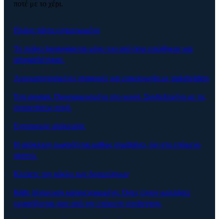
ποτέ με το χέρι.
Πλάνο πάντα ενημερωμένο
Το πλάνο ξαναγράφεται μόνο του από όσα ειπώθηκαν και
αποφασίστηκαν.
Αυτοματοποιημένες αναφορές και επικοινωνία με stakeholders
Ένα prompt. Προσαρμοσμένο στο κοινό. Συνδεδεμένο με τις
συναντήσεις-πηγή.
Εντοπισμός απόκλισης
Η απόκλιση εμφανίζεται καθώς συμβαίνει, όχι στο επόμενο
steerco.
Κλείστε τον κύκλο των δεσμεύσεων
Κάθε δέσμευση καταγεγραμμένη. Όσες έχουν κολλήσει
εμφανίζονται πριν από την επόμενη συνάντηση.