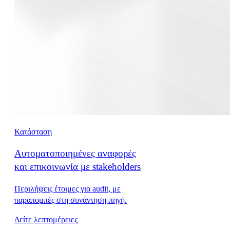
Κατάσταση
Αυτοματοποιημένες αναφορές
και επικοινωνία με stakeholders
Περιλήψεις έτοιμες για audit, με
παραπομπές στη συνάντηση-πηγή.
Δείτε λεπτομέρειες