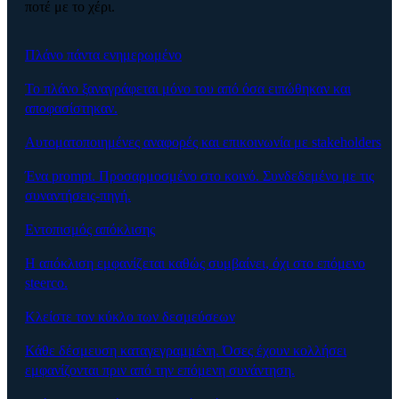
ποτέ με το χέρι.
Πλάνο πάντα ενημερωμένο
Το πλάνο ξαναγράφεται μόνο του από όσα ειπώθηκαν και
αποφασίστηκαν.
Αυτοματοποιημένες αναφορές και επικοινωνία με stakeholders
Ένα prompt. Προσαρμοσμένο στο κοινό. Συνδεδεμένο με τις
συναντήσεις-πηγή.
Εντοπισμός απόκλισης
Η απόκλιση εμφανίζεται καθώς συμβαίνει, όχι στο επόμενο
steerco.
Κλείστε τον κύκλο των δεσμεύσεων
Κάθε δέσμευση καταγεγραμμένη. Όσες έχουν κολλήσει
εμφανίζονται πριν από την επόμενη συνάντηση.