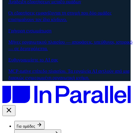
Ανάδειξη εξαρτήσεων μεταξύ ομάδων
Οι εξαρτήσεις εμφανίζονται τη στιγμή που δύο ομάδες
επισημαίνουν τον ίδιο κίνδυνο.
Γρήγορη ενσωμάτωση
Μήνες οργανωτικού πλαισίου — αποφάσεις, υπεύθυνοι, ιστορικό
— σε δευτερόλεπτα.
Ευθυγραμμίστε το AI σας
MCP-native επίπεδο πλαισίου. Τα εργαλεία AI αντλούν από μια
διαρκώς ενημερωμένη οργανωτική μνήμη.
Για ομάδες