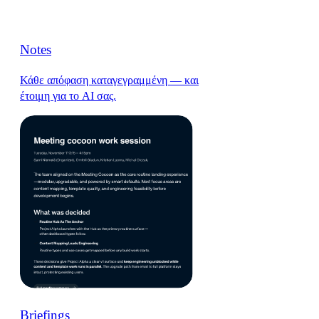
Notes
Κάθε απόφαση καταγεγραμμένη — και
έτοιμη για το AI σας.
Briefings