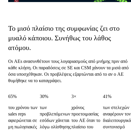
Ο φόρος συντονισμού των Πωλήσεων
Το μισό πλαίσιο της συμφωνίας ζει στο
μυαλό κάποιου.
Συνήθως του λάθος
ατόμου.
Οι AEs ανασυνθέτουν τους λογαριασμούς από μνήμης πριν από
κάθε κλήση. Οι παραδόσεις σε SE και CSM χάνουν τα μισά από
όσα υποσχέθηκαν. Οι προβλέψεις εξαρτώνται από το αν ο AE
θυμήθηκε να το καταγράψει.
65%
30%
3×
41%
του χρόνου των
των
χρόνος
των στελεχών
sales reps
προβλεπόμενων
προετοιμασίας
αναφέρουν τον
αφιερώνεται σε
εσόδων χάνεται
του AE όταν το
διαλειτουργικό
μη πωλησιακές
λόγω ολίσθησης
πλαίσιο του
συντονισμό