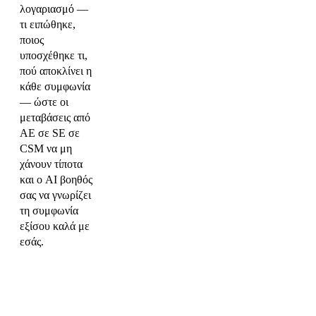
λογαριασμό —
τι ειπώθηκε,
ποιος
υποσχέθηκε τι,
πού αποκλίνει η
κάθε συμφωνία
— ώστε οι
μεταβάσεις από
AE σε SE σε
CSM να μη
χάνουν τίποτα
και ο AI βοηθός
σας να γνωρίζει
τη συμφωνία
εξίσου καλά με
εσάς.