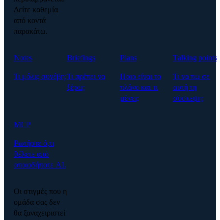
Δείτε καθεμία
από κοντά
παρακάτω.
Notes
Briefings
Plans
Talking points
Τι μόλις συνέβη;
Τι πρέπει να
Ποιο είναι το
Τι να πω σε
ξέρω;
πλάνο και τι
αυτή τη
μένει;
σύσκεψη;
MCP
Ρωτήστε ό,τι
θέλετε από
οποιοδήποτε AI.
Οι στιγμές που η
ομάδα σας δεν
θα ξαναχειριστεί