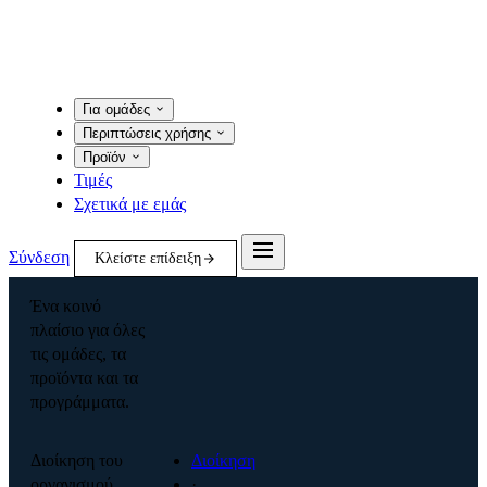
Για ομάδες
Περιπτώσεις χρήσης
Προϊόν
Τιμές
Σχετικά με εμάς
Σύνδεση
Κλείστε επίδειξη
Ένα κοινό
πλαίσιο για όλες
τις ομάδες, τα
προϊόντα και τα
προγράμματα.
Διοίκηση του
Διοίκηση
οργανισμού
·