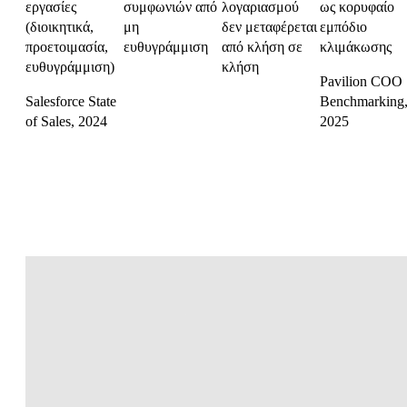
εργασίες
συμφωνιών από
λογαριασμού
ως κορυφαίο
(διοικητικά,
μη
δεν μεταφέρεται
εμπόδιο
προετοιμασία,
ευθυγράμμιση
από κλήση σε
κλιμάκωσης
ευθυγράμμιση)
κλήση
Pavilion COO
Salesforce State
Benchmarking
of Sales, 2024
2025