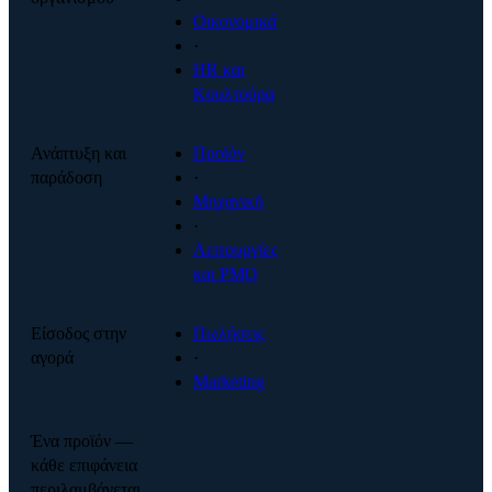
Οικονομικά
·
HR και
Κουλτούρα
Ανάπτυξη και
Προϊόν
παράδοση
·
Μηχανική
·
Λειτουργίες
και PMO
Είσοδος στην
Πωλήσεις
αγορά
·
Marketing
Ένα προϊόν —
κάθε επιφάνεια
περιλαμβάνεται.