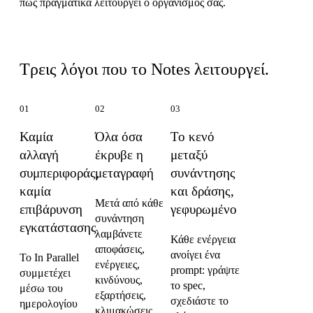
πώς πραγματικά λειτουργεί ο οργανισμός σας.
Τι κάνει το Notes διαφορετικό
Τρεις λόγοι που το Notes λειτουργεί.
01
02
03
Καμία
Όλα όσα
Το κενό
αλλαγή
έκρυβε η
μεταξύ
συμπεριφοράς,
μεταγραφή
συνάντησης
καμία
και δράσης,
Μετά από κάθε
επιβάρυνση
γεφυρωμένο
συνάντηση
εγκατάστασης
λαμβάνετε
Κάθε ενέργεια
αποφάσεις,
ανοίγει ένα
Το In Parallel
ενέργειες,
prompt: γράψτε
συμμετέχει
κινδύνους,
το spec,
μέσω του
εξαρτήσεις,
σχεδιάστε το
ημερολογίου
κλιμακώσεις,