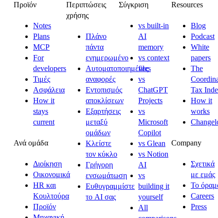
Προϊόν
Περιπτώσεις
Σύγκριση
Resources
χρήσης
Notes
vs built-in
Blog
Plans
Πλάνο
AI
Podcast
MCP
πάντα
memory
White
For
ενημερωμένο
vs context
papers
developers
Αυτοματοποιημένες
files
The
Τιμές
αναφορές
vs
Coordina
Ασφάλεια
Εντοπισμός
ChatGPT
Tax Ind
How it
αποκλίσεων
Projects
How it
stays
Εξαρτήσεις
vs
works
current
μεταξύ
Microsoft
Changel
ομάδων
Copilot
Ανά ομάδα
Company
Κλείστε
vs Glean
τον κύκλο
vs Notion
Διοίκηση
Σχετικά
Γρήγορη
AI
Οικονομικά
με εμάς
ενσωμάτωση
vs
HR και
Το όραμ
Ευθυγραμμίστε
building it
Κουλτούρα
Careers
το AI σας
yourself
Προϊόν
Press
All
Μηχανική