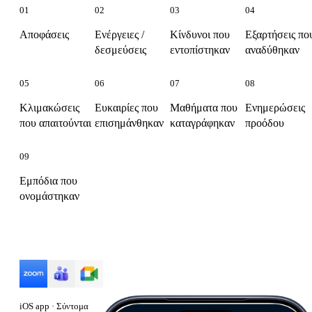
01
02
03
04
Αποφάσεις
Ενέργειες /
Κίνδυνοι που
Εξαρτήσεις πο
δεσμεύσεις
εντοπίστηκαν
αναδύθηκαν
05
06
07
08
Κλιμακώσεις
Ευκαιρίες που
Μαθήματα που
Ενημερώσεις
που απαιτούνται
επισημάνθηκαν
καταγράφηκαν
προόδου
09
Εμπόδια που
ονομάστηκαν
Λειτουργεί με
iOS app · Σύντομα