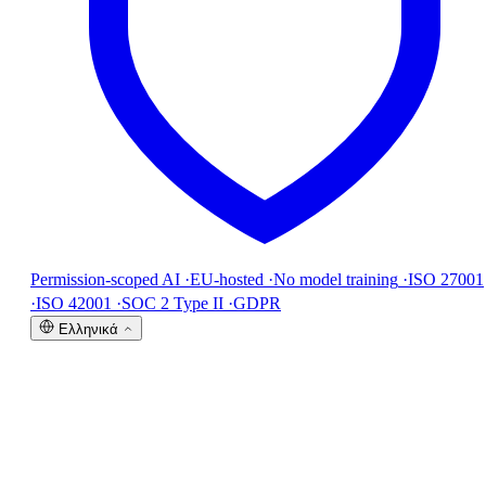
Permission-scoped AI
·
EU-hosted
·
No model training
·
ISO 27001
·
ISO 42001
·
SOC 2 Type II
·
GDPR
Ελληνικά