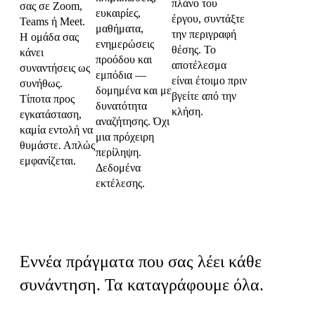
πλάνο του
σας σε Zoom,
ευκαιρίες,
έργου, συντάξτε
Teams ή Meet.
μαθήματα,
την περιγραφή
Η ομάδα σας
ενημερώσεις
θέσης. Το
κάνει
προόδου και
αποτέλεσμα
συναντήσεις ως
εμπόδια —
είναι έτοιμο πριν
συνήθως.
δομημένα και με
βγείτε από την
Τίποτα προς
δυνατότητα
κλήση.
εγκατάσταση,
αναζήτησης. Όχι
καμία εντολή να
μια πρόχειρη
θυμάστε. Απλώς
περίληψη.
εμφανίζεται.
Δεδομένα
εκτέλεσης.
Εννέα τύποι σημάτων
Εννέα πράγματα που σας λέει κάθε
συνάντηση. Τα καταγράφουμε όλα.