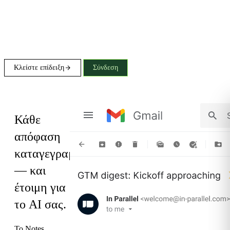
Κλείστε επίδειξη
Σύνδεση
Notes
Κάθε
απόφαση
καταγεγραμμένη
— και
έτοιμη για
το AI σας.
Το Notes