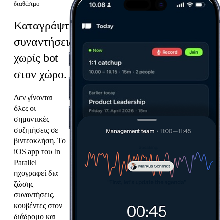
διαθέσιμο
Καταγράψτε
συναντήσεις
χωρίς bot
στον χώρο.
Δεν γίνονται
όλες οι
σημαντικές
συζητήσεις σε
βιντεοκλήση. Το
iOS app του In
Parallel
ηχογραφεί δια
ζώσης
συναντήσεις,
κουβέντες στον
διάδρομο και