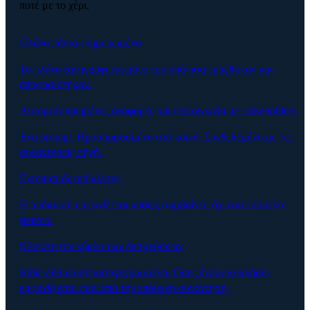
ποτέ με το χέρι.
Πλάνο πάντα ενημερωμένο
Το πλάνο ξαναγράφεται μόνο του από όσα ειπώθηκαν και
αποφασίστηκαν.
Αυτοματοποιημένες αναφορές και επικοινωνία με stakeholders
Ένα prompt. Προσαρμοσμένο στο κοινό. Συνδεδεμένο με τις
συναντήσεις-πηγή.
Εντοπισμός απόκλισης
Η απόκλιση εμφανίζεται καθώς συμβαίνει, όχι στο επόμενο
steerco.
Κλείστε τον κύκλο των δεσμεύσεων
Κάθε δέσμευση καταγεγραμμένη. Όσες έχουν κολλήσει
εμφανίζονται πριν από την επόμενη συνάντηση.