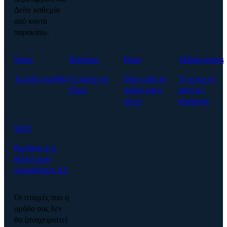
Δείτε καθεμία
από κοντά
παρακάτω.
Notes
Briefings
Plans
Talking points
Τι μόλις συνέβη;
Τι πρέπει να
Ποιο είναι το
Τι να πω σε
ξέρω;
πλάνο και τι
αυτή τη
μένει;
σύσκεψη;
MCP
Ρωτήστε ό,τι
θέλετε από
οποιοδήποτε AI.
Οι στιγμές που η
ομάδα σας δεν
θα ξαναχειριστεί