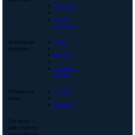
Οικονομικά
·
HR και
Κουλτούρα
Ανάπτυξη και
Προϊόν
παράδοση
·
Μηχανική
·
Λειτουργίες
και PMO
Είσοδος στην
Πωλήσεις
αγορά
·
Marketing
Ένα προϊόν —
κάθε επιφάνεια
περιλαμβάνεται.