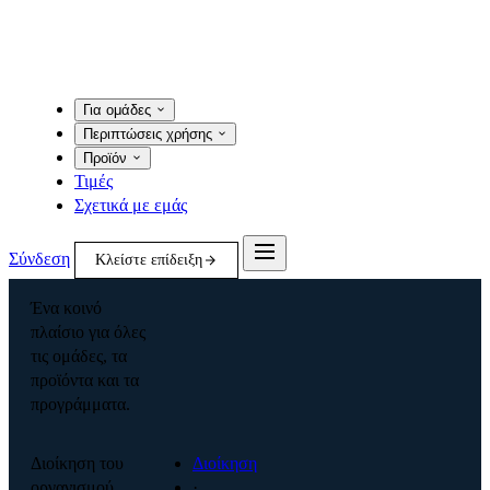
Για ομάδες
Περιπτώσεις χρήσης
Προϊόν
Τιμές
Σχετικά με εμάς
Σύνδεση
Κλείστε επίδειξη
Ένα κοινό
πλαίσιο για όλες
τις ομάδες, τα
προϊόντα και τα
προγράμματα.
Διοίκηση του
Διοίκηση
οργανισμού
·