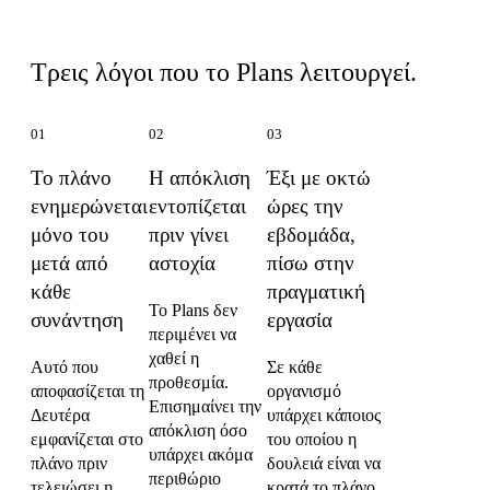
Τι κάνει το Plans διαφορετικό
Τρεις λόγοι που το Plans λειτουργεί.
01
02
03
Το πλάνο
Η απόκλιση
Έξι με οκτώ
ενημερώνεται
εντοπίζεται
ώρες την
μόνο του
πριν γίνει
εβδομάδα,
μετά από
αστοχία
πίσω στην
κάθε
πραγματική
Το Plans δεν
συνάντηση
εργασία
περιμένει να
χαθεί η
Αυτό που
Σε κάθε
προθεσμία.
αποφασίζεται τη
οργανισμό
Επισημαίνει την
Δευτέρα
υπάρχει κάποιος
απόκλιση όσο
εμφανίζεται στο
του οποίου η
υπάρχει ακόμα
πλάνο πριν
δουλειά είναι να
περιθώριο
τελειώσει η
κρατά το πλάνο