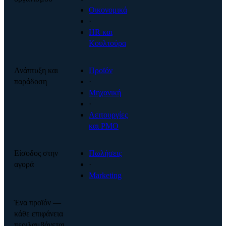
Οικονομικά
·
HR και
Κουλτούρα
Ανάπτυξη και
Προϊόν
παράδοση
·
Μηχανική
·
Λειτουργίες
και PMO
Είσοδος στην
Πωλήσεις
αγορά
·
Marketing
Ένα προϊόν —
κάθε επιφάνεια
περιλαμβάνεται.