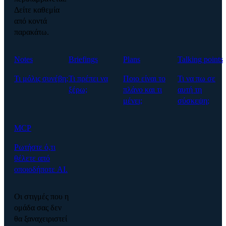
Δείτε καθεμία
από κοντά
παρακάτω.
Notes
Briefings
Plans
Talking points
Τι μόλις συνέβη;
Τι πρέπει να
Ποιο είναι το
Τι να πω σε
ξέρω;
πλάνο και τι
αυτή τη
μένει;
σύσκεψη;
MCP
Ρωτήστε ό,τι
θέλετε από
οποιοδήποτε AI.
Οι στιγμές που η
ομάδα σας δεν
θα ξαναχειριστεί