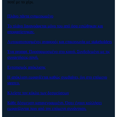
ποτέ με το χέρι.
Πλάνο πάντα ενημερωμένο
Το πλάνο ξαναγράφεται μόνο του από όσα ειπώθηκαν και
αποφασίστηκαν.
Αυτοματοποιημένες αναφορές και επικοινωνία με stakeholders
Ένα prompt. Προσαρμοσμένο στο κοινό. Συνδεδεμένο με τις
συναντήσεις-πηγή.
Εντοπισμός απόκλισης
Η απόκλιση εμφανίζεται καθώς συμβαίνει, όχι στο επόμενο
steerco.
Κλείστε τον κύκλο των δεσμεύσεων
Κάθε δέσμευση καταγεγραμμένη. Όσες έχουν κολλήσει
εμφανίζονται πριν από την επόμενη συνάντηση.