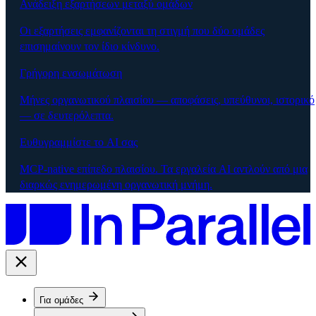
Ανάδειξη εξαρτήσεων μεταξύ ομάδων
Οι εξαρτήσεις εμφανίζονται τη στιγμή που δύο ομάδες
επισημαίνουν τον ίδιο κίνδυνο.
Γρήγορη ενσωμάτωση
Μήνες οργανωτικού πλαισίου — αποφάσεις, υπεύθυνοι, ιστορικό
— σε δευτερόλεπτα.
Ευθυγραμμίστε το AI σας
MCP-native επίπεδο πλαισίου. Τα εργαλεία AI αντλούν από μια
διαρκώς ενημερωμένη οργανωτική μνήμη.
Για ομάδες