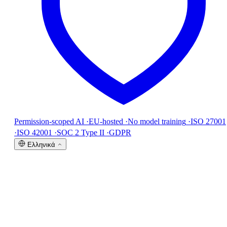
Permission-scoped AI
·
EU-hosted
·
No model training
·
ISO 27001
·
ISO 42001
·
SOC 2 Type II
·
GDPR
Ελληνικά