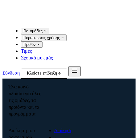
Για ομάδες
Περιπτώσεις χρήσης
Προϊόν
Τιμές
Σχετικά με εμάς
Σύνδεση
Κλείστε επίδειξη
Ένα κοινό
πλαίσιο για όλες
τις ομάδες, τα
προϊόντα και τα
προγράμματα.
Διοίκηση του
Διοίκηση
οργανισμού
·