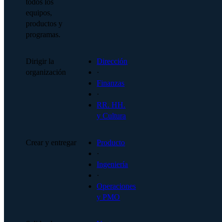
todos los
equipos,
productos y
programas.
Dirigir la
Dirección
organización
·
Finanzas
·
RR. HH.
y Cultura
Crear y entregar
Producto
·
Ingeniería
·
Operaciones
y PMO