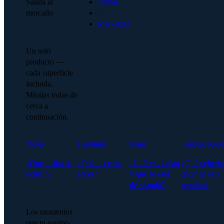
Salida al
Ventas
mercado
·
Marketing
Un solo
producto —
cada superficie
incluida.
Míralas todas de
cerca a
continuación.
Notes
Briefings
Plans
Talking point
¿Qué acaba de
¿Qué necesito
¿Cuál es el plan
¿Qué debería
ocurrir?
saber?
y qué se está
decir en esta
desviando?
reunión?
Los momentos
que tu equipo