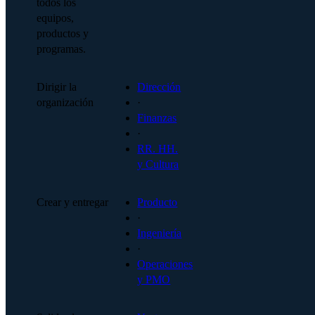
todos los
equipos,
productos y
programas.
Dirigir la
Dirección
organización
·
Finanzas
·
RR. HH.
y Cultura
Crear y entregar
Producto
·
Ingeniería
·
Operaciones
y PMO