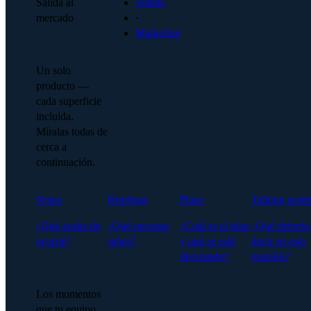
Salida al
Ventas
mercado
·
Marketing
Un solo
producto —
cada superficie
incluida.
Míralas todas de
cerca a
continuación.
Notes
Briefings
Plans
Talking point
¿Qué acaba de
¿Qué necesito
¿Cuál es el plan
¿Qué debería
ocurrir?
saber?
y qué se está
decir en esta
desviando?
reunión?
Los momentos
que tu equipo