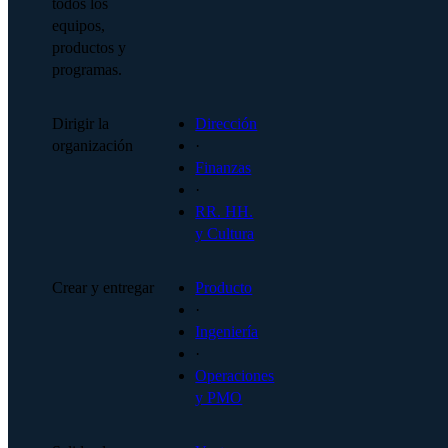
todos los
equipos,
productos y
programas.
Dirigir la
Dirección
organización
·
Finanzas
·
RR. HH.
y Cultura
Crear y entregar
Producto
·
Ingeniería
·
Operaciones
y PMO