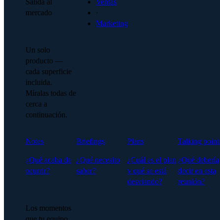
Salida al
Ventas
mercado
·
Marketing
Un solo
producto —
cada superficie
incluida.
Míralas todas de
cerca a
continuación.
Notes
Briefings
Plans
Talking point
¿Qué acaba de
¿Qué necesito
¿Cuál es el plan
¿Qué debería
ocurrir?
saber?
y qué se está
decir en esta
desviando?
reunión?
Los momentos
que tu equipo