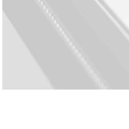
Para Producto ·
Ventas ·
Ingeniería · RR.
HH. y Cultura ·