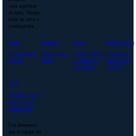
cada superficie
incluida. Míralas
todas de cerca a
continuación.
Notes
Briefings
Plans
Talking points
¿Qué acaba de
¿Qué necesito
¿Cuál es el plan
¿Qué debería
ocurrir?
saber?
y qué se está
decir en esta
desviando?
reunión?
MCP
Pregunta lo que
quieras desde
cualquier IA.
Los momentos
que tu equipo no