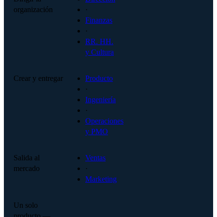
organización
·
Finanzas
·
RR. HH.
y Cultura
Crear y entregar
Producto
·
Ingeniería
·
Operaciones
y PMO
Salida al
Ventas
mercado
·
Marketing
Un solo
producto —