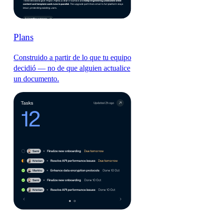
Plans
Construido a partir de lo que tu equipo
decidió — no de que alguien actualice
un documento.