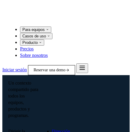
Para equipos
Casos de uso
Producto
Precios
Sobre nosotros
Iniciar sesión
Reservar una demo
Un contexto
compartido para
todos los
equipos,
productos y
programas.
Dirigir la
Dirección