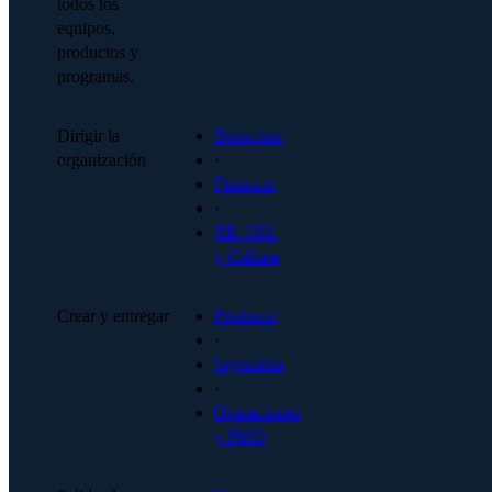
todos los
equipos,
productos y
programas.
Dirigir la
Dirección
organización
·
Finanzas
·
RR. HH.
y Cultura
Crear y entregar
Producto
·
Ingeniería
·
Operaciones
y PMO