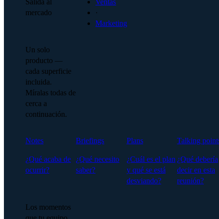
Salida al
Ventas
mercado
·
Marketing
Un solo
producto —
cada superficie
incluida.
Míralas todas de
cerca a
continuación.
Notes
Briefings
Plans
Talking point
¿Qué acaba de
¿Qué necesito
¿Cuál es el plan
¿Qué debería
ocurrir?
saber?
y qué se está
decir en esta
desviando?
reunión?
Los momentos
que tu equipo