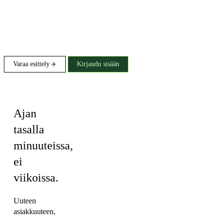
Varaa esittely
Kirjaudu sisään
Briefings
Ajan
tasalla
minuuteissa,
ei
viikoissa.
Uuteen
asiakkuuteen,