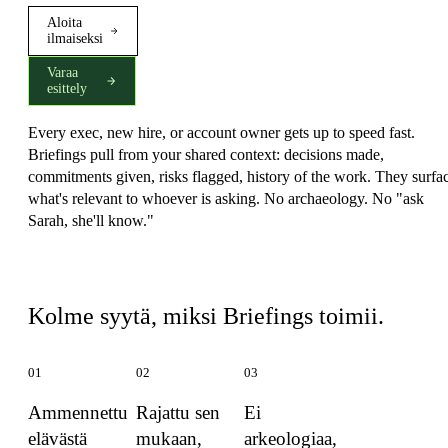
Aloita
ilmaiseksi
Varaa
esittely
Every exec, new hire, or account owner gets up to speed fast.
Briefings pull from your shared context: decisions made,
commitments given, risks flagged, history of the work. They surfa
what's relevant to whoever is asking. No archaeology. No "ask
Sarah, she'll know."
Mikä tekee Briefings:sta erilaisen
Kolme syytä, miksi Briefings toimii.
01
02
03
Ammennettu
Rajattu sen
Ei
elävästä
mukaan,
arkeologiaa,