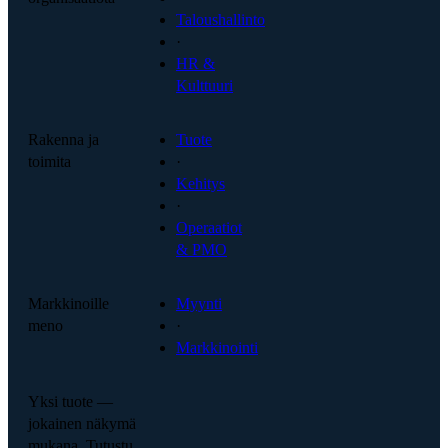
Taloushallinto
·
HR &
Kulttuuri
Rakenna ja
Tuote
toimita
·
Kehitys
·
Operaatiot
& PMO
Markkinoille
Myynti
meno
·
Markkinointi
Yksi tuote —
jokainen näkymä
mukana. Tutustu