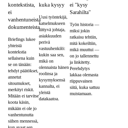
kontekstista,
kuka kysyy
ei "kysy
ei
Sarahilta"
Uusi työntekijä,
vanhentuneista
katselmukseen
Työn historia —
dokumenteista
liittyvä johtaja,
miksi jokin
asiakkuuden
ratkaisu tehtiin,
Briefings lukee
perivä
mitä kokeiltiin,
yhteistä
vastuuhenkilö:
mikä muuttui —
kontekstia
kukin saa sen,
on jo tallennettu
sellaisena kuin
mikä on
ja linkitetty.
se on tänään:
olennaista hänen
Perehdytys
tehdyt päätökset,
roolinsa ja
lakkaa olemasta
annetut
kysymyksensä
riippuvainen
sitoumukset,
kannalta, ei
siitä, kuka sattuu
merkityt riskit.
yleistä
muistamaan.
Mitään ei tarvitse
datakaatoa.
koota käsin,
mikään ei ole jo
vanhentunutta
siihen mennessä,
kun avaat sen.