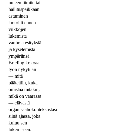
uuteen tiimiin tai
hallituspaikkaan
astuminen
tarkoitti ennen
viikkojen
lukemista
vanhoja esityksiä
ja kyselemistä
ympäriinsä.
Briefing kokoaa
työn nykytilan
— mitä
päätettiin, kuka
omistaa mitäkin,
mikä on vaarassa
— elävästä
organisaatiokontekstistasi
siinä ajassa, joka
kuluu sen
lukemiseen.