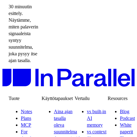
30 minuutin
esittely.
Näytämme,
miten palaverin
signaaleista
syntyy
suunnitelma,
joka pysyy itse
ajan tasalla.
Tuote
Käyttötapaukset
Vertailu
Resources
Notes
Aina ajan
vs built-in
Blog
Plans
tasalla
AI
Podcast
MCP
oleva
memory
White
For
suunnitelma
vs context
paperit