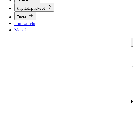
Käyttötapaukset
Tuote
Hinnoittelu
Meistä
T
J
R