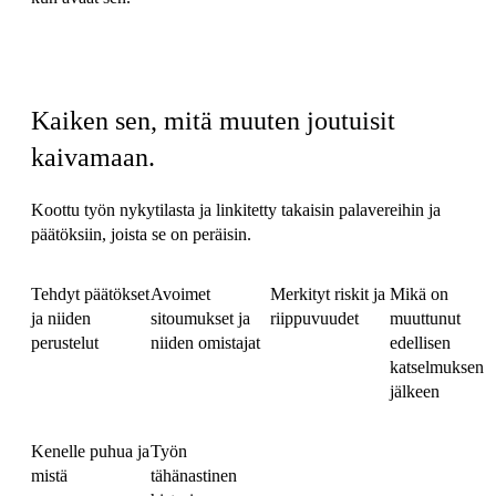
Mitä briefing kattaa
Kaiken sen, mitä muuten joutuisit
kaivamaan.
Koottu työn nykytilasta ja linkitetty takaisin palavereihin ja
päätöksiin, joista se on peräisin.
Tehdyt päätökset
Avoimet
Merkityt riskit ja
Mikä on
ja niiden
sitoumukset ja
riippuvuudet
muuttunut
perustelut
niiden omistajat
edellisen
katselmuksen
jälkeen
Kenelle puhua ja
Työn
mistä
tähänastinen