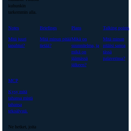
kuhunkin
tarkemmin alla.
Notes
Briefings
Plans
Talking points
Mitä juuri
Mitä minun pitää
Mikä on
Mitä minun
tapahtui?
tietää?
suunnitelma, ja
pitäisi sanoa
mikä on
tässä
jäämässä
palaverissa?
jälkeen?
MCP
Kysy mitä
tahansa mistä
tahansa
tekoälystä.
Ne hetket, joita