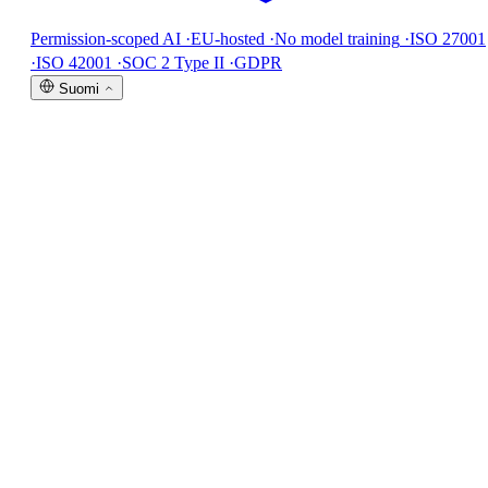
Permission-scoped AI
·
EU-hosted
·
No model training
·
ISO 27001
·
ISO 42001
·
SOC 2 Type II
·
GDPR
Suomi