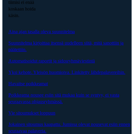
tiimisi ei enää
koskaan hoida
käsin.
Aina ajan tasalla oleva suunnitelma
Suunnitelma kirjoittaa itsensä uudelleen siitä, mitä sanottiin ja
päätettiin.
Automatisoidut raportit ja sidosryhmäviestintä
Yksi kehote. Yleisön huomioiva. Linkitetty lähdepalavereihin.
Havaitse poikkeamat
Poikkeama nousee esiin sitä mukaa kuin se syntyy, ei vasta
seuraavassa ohjausryhmässä.
Vie sitoumukset loppuun
Jokainen sitoumus kaapattu. Jumissa olevat nousevat esiin ennen
seuraavaa palaveria.