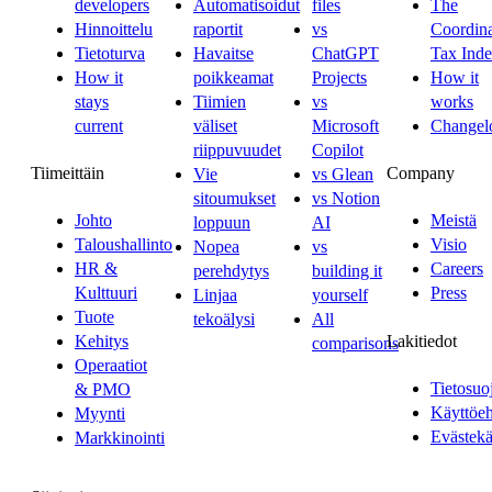
developers
Automatisoidut
files
The
Hinnoittelu
raportit
vs
Coordina
Tietoturva
Havaitse
ChatGPT
Tax Ind
How it
poikkeamat
Projects
How it
stays
Tiimien
vs
works
current
väliset
Microsoft
Changel
riippuvuudet
Copilot
Tiimeittäin
Company
Vie
vs Glean
sitoumukset
vs Notion
Johto
Meistä
loppuun
AI
Taloushallinto
Visio
Nopea
vs
HR &
Careers
perehdytys
building it
Kulttuuri
Press
Linjaa
yourself
Tuote
tekoälysi
All
Lakitiedot
Kehitys
comparisons
Operaatiot
Tietosuo
& PMO
Käyttöe
Myynti
Evästekä
Markkinointi