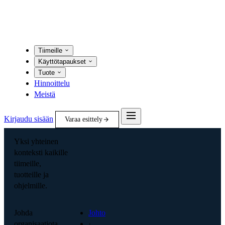
Tiimeille
Käyttötapaukset
Tuote
Hinnoittelu
Meistä
Kirjaudu sisään
Varaa esittely
Yksi yhteinen
konteksti kaikille
tiimeille,
tuotteille ja
ohjelmille.
Johda
Johto
organisaatiota
·