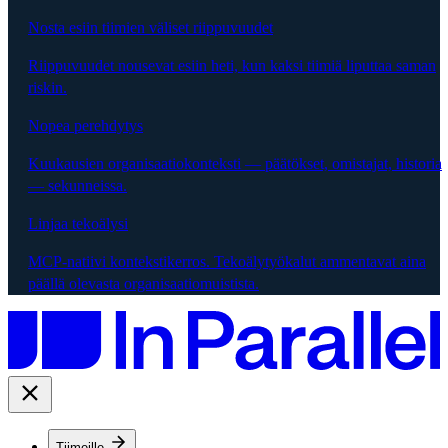
Nosta esiin tiimien väliset riippuvuudet
Riippuvuudet nousevat esiin heti, kun kaksi tiimiä liputtaa saman
riskin.
Nopea perehdytys
Kuukausien organisaatiokonteksti — päätökset, omistajat, historia
— sekunneissa.
Linjaa tekoälysi
MCP-natiivi kontekstikerros. Tekoälytyökalut ammentavat aina
päällä olevasta organisaatiomuistista.
Tiimeille