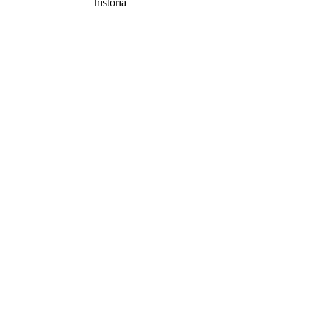
historia
Koko
tuote
maksutta
20 päivän
ajan —
rajattomasti
työtiloja.