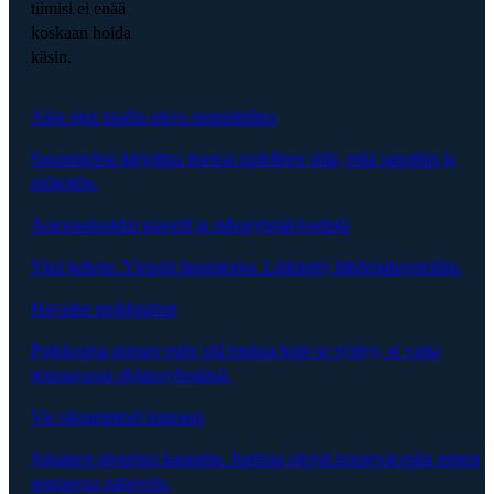
tiimisi ei enää
koskaan hoida
käsin.
Aina ajan tasalla oleva suunnitelma
Suunnitelma kirjoittaa itsensä uudelleen siitä, mitä sanottiin ja
päätettiin.
Automatisoidut raportit ja sidosryhmäviestintä
Yksi kehote. Yleisön huomioiva. Linkitetty lähdepalavereihin.
Havaitse poikkeamat
Poikkeama nousee esiin sitä mukaa kuin se syntyy, ei vasta
seuraavassa ohjausryhmässä.
Vie sitoumukset loppuun
Jokainen sitoumus kaapattu. Jumissa olevat nousevat esiin ennen
seuraavaa palaveria.