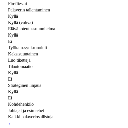
Fireflies.ai
Palaverin tallentaminen
Kyllä
Kyllä (vahva)
Elävä toteutussuunnitelma
Kyllä
Ei
Työkalu-synkronointi
Kaksisuuntainen
Luo tikettejä
Tilautomaatio
Kyllä
Ei
Strateginen linjaus
Kyllä
Ei
Kohdehenkilö
Johtajat ja esimiehet
Kaikki palaveriosallistujat
←