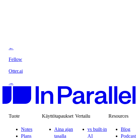
←
Fellow
Otter.ai
→
Tuote
Käyttötapaukset
Vertailu
Resources
Notes
Aina ajan
vs built-in
Blog
Plans
tasalla
AI
Podcast