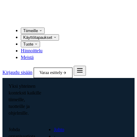
Tiimeille
Käyttötapaukset
Tuote
Hinnoittelu
Meistä
Kirjaudu sisään
Varaa esittely
Yksi yhteinen
konteksti kaikille
tiimeille,
tuotteille ja
ohjelmille.
Johda
Johto
organisaatiota
·