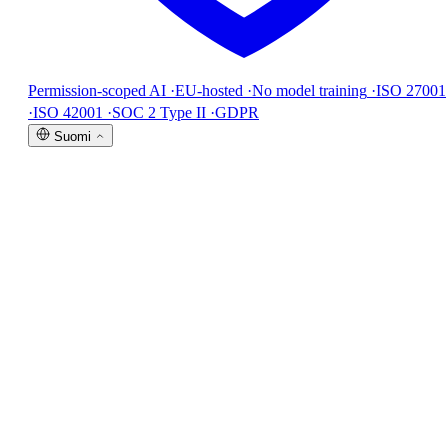
Permission-scoped AI
·
EU-hosted
·
No model training
·
ISO 27001
·
ISO 42001
·
SOC 2 Type II
·
GDPR
Suomi