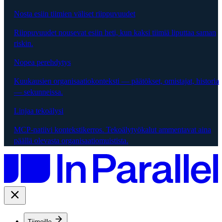
Nosta esiin tiimien väliset riippuvuudet
Riippuvuudet nousevat esiin heti, kun kaksi tiimiä liputtaa saman
riskin.
Nopea perehdytys
Kuukausien organisaatiokonteksti — päätökset, omistajat, historia
— sekunneissa.
Linjaa tekoälysi
MCP-natiivi kontekstikerros. Tekoälytyökalut ammentavat aina
päällä olevasta organisaatiomuistista.
Tiimeille