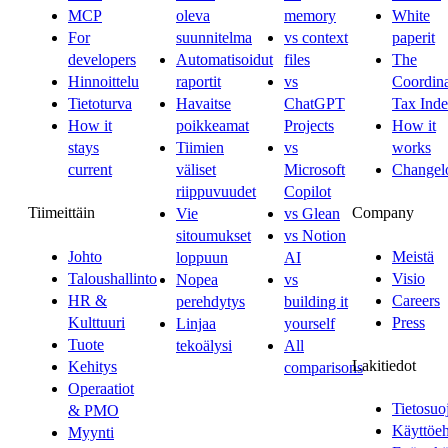
MCP
oleva
memory
White
For
suunnitelma
vs context
paperit
developers
Automatisoidut
files
The
Hinnoittelu
raportit
vs
Coordina
Tietoturva
Havaitse
ChatGPT
Tax Ind
How it
poikkeamat
Projects
How it
stays
Tiimien
vs
works
current
väliset
Microsoft
Changel
riippuvuudet
Copilot
Tiimeittäin
Company
Vie
vs Glean
sitoumukset
vs Notion
Johto
Meistä
loppuun
AI
Taloushallinto
Visio
Nopea
vs
HR &
Careers
perehdytys
building it
Kulttuuri
Press
Linjaa
yourself
Tuote
tekoälysi
All
Lakitiedot
Kehitys
comparisons
Operaatiot
Tietosuo
& PMO
Käyttöe
Myynti