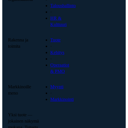
Taloushallinto
·
HR &
Kulttuuri
Rakenna ja
Tuote
toimita
·
Kehitys
·
Operaatiot
& PMO
Markkinoille
Myynti
meno
·
Markkinointi
Yksi tuote —
jokainen näkymä
mukana. Tutustu