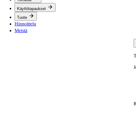
Käyttötapaukset
Tuote
Hinnoittelu
Meistä
T
J
R