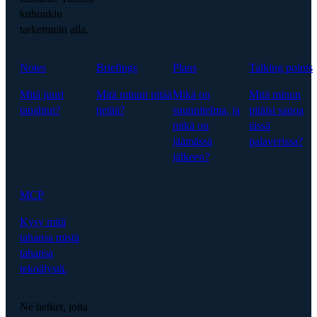
kuhunkin
tarkemmin alla.
Notes
Briefings
Plans
Talking points
Mitä juuri
Mitä minun pitää
Mikä on
Mitä minun
tapahtui?
tietää?
suunnitelma, ja
pitäisi sanoa
mikä on
tässä
jäämässä
palaverissa?
jälkeen?
MCP
Kysy mitä
tahansa mistä
tahansa
tekoälystä.
Ne hetket, joita