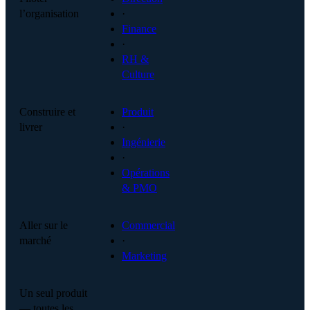
l’organisation
·
Finance
·
RH &
Culture
Construire et
Produit
livrer
·
Ingénierie
·
Opérations
& PMO
Aller sur le
Commercial
marché
·
Marketing
Un seul produit
— toutes les