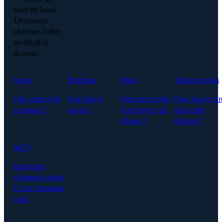
vues incluses.
Découvrez
chacune d'elles
en détail ci-
dessous.
Notes
Briefings
Plans
Talking points
Que vient-il de
Que dois-je
Quel est le plan,
Que dois-je dir
se passer ?
savoir ?
et qu'est-ce qui
dans cette
dérape ?
réunion ?
MCP
Interrogez
n'importe quelle
IA sur n'importe
quoi.