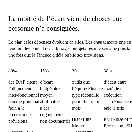
La charge de coordination de la Finance
La moitié de l’écart vient de choses que
personne n’a consignées.
Le plan et les dépenses évoluent en silos. Les engagements pris en
réunion deviennent des arbitrages budgétaires une semaine plus tar
une fois que la Finance a déjà publié ses prévisions.
40%
15%
20+
38pt
des DAF citent
d’écart
outils que
d’écart entre
l’alignement
budgétaire
l’équipe Finance
stratégie et
inter-fonctionnel
moyen
type réconcilie
exécution
comme principal
attribuable
pour clôturer un
— la Finance 
frein à la
à des
mois
paie le prix
précision des
engagements
BlackLine
PMI Pulse of t
prévisions
non documentés
Modern
Profession, 20