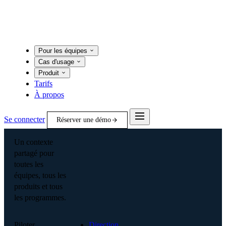
Pour les équipes
Cas d'usage
Produit
Tarifs
À propos
Se connecter
Réserver une démo
Un contexte
partagé pour
toutes les
équipes, tous les
produits et tous
les programmes.
Piloter
Direction