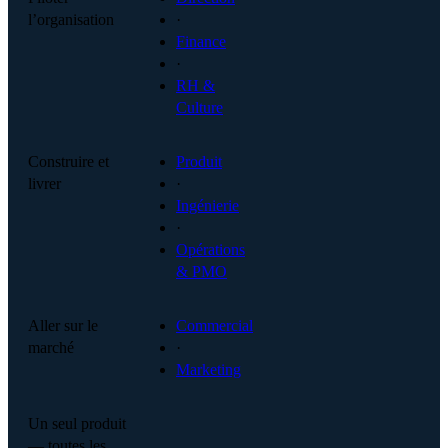
l’organisation
·
Finance
·
RH &
Culture
Construire et
Produit
livrer
·
Ingénierie
·
Opérations
& PMO
Aller sur le
Commercial
marché
·
Marketing
Un seul produit
— toutes les