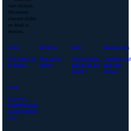
vues incluses.
Découvrez
chacune d'elles
en détail ci-
dessous.
Notes
Briefings
Plans
Talking points
Que vient-il de
Que dois-je
Quel est le plan,
Que dois-je dir
se passer ?
savoir ?
et qu'est-ce qui
dans cette
dérape ?
réunion ?
MCP
Interrogez
n'importe quelle
IA sur n'importe
quoi.