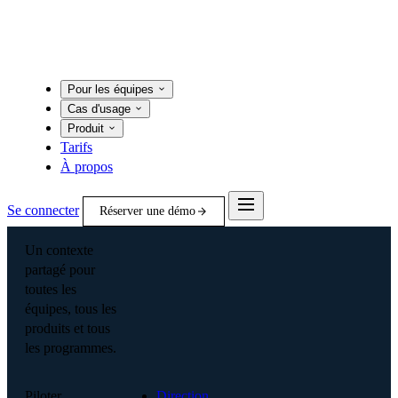
Pour les équipes
Cas d'usage
Produit
Tarifs
À propos
Se connecter
Réserver une démo
Un contexte
partagé pour
toutes les
équipes, tous les
produits et tous
les programmes.
Piloter
Direction