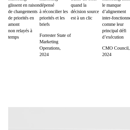
glissent en raison
dépensé
quand la
le manque
de changements
à réconcilier les
décision source
d’alignement
de priorités en
priorités et les
est à un clic
inter-fonctionn
amont
briefs
comme leur
non relayés à
principal défi
Forrester State of
temps
d’exécution
Marketing
Operations,
CMO Council,
2024
2024