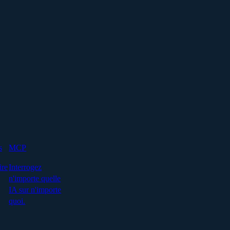
s
MCP
ire
Interrogez
n'importe quelle
IA sur n'importe
quoi.