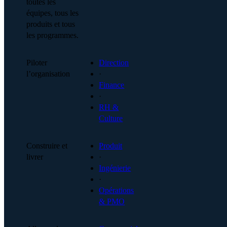
toutes les
équipes, tous les
produits et tous
les programmes.
Piloter
Direction
l’organisation
·
Finance
·
RH &
Culture
Construire et
Produit
livrer
·
Ingénierie
·
Opérations
& PMO