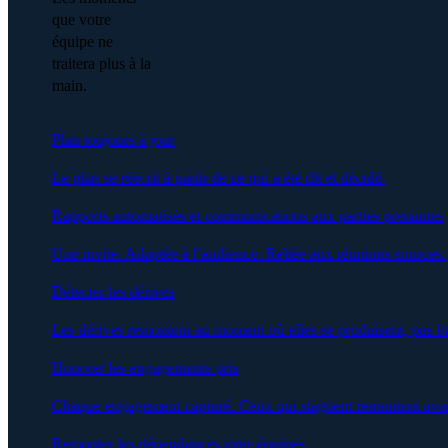
que votre
équipe ne
traitera plus à la
main.
Plan toujours à jour
Le plan se réécrit à partir de ce qui a été dit et décidé.
Rapports automatisés et communications aux parties prenantes
Une invite. Adaptée à l’audience. Reliée aux réunions sources.
Détecter les dérives
Les dérives remontent au moment où elles se produisent, pas lo
Honorer les engagements pris
Chaque engagement capturé. Ceux qui stagnent remontent avan
Remonter les dépendances inter-équipes