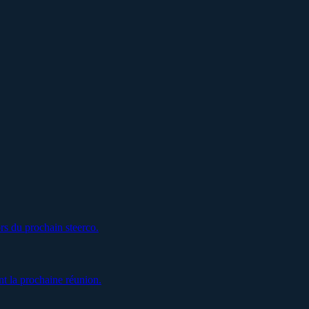
rs du prochain steerco.
t la prochaine réunion.