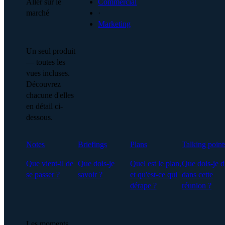
Aller sur le
Commercial
marché
·
Marketing
Un seul produit
— toutes les
vues incluses.
Découvrez
chacune d'elles
en détail ci-
dessous.
Notes
Briefings
Plans
Talking point
Que vient-il de
Que dois-je
Quel est le plan,
Que dois-je d
se passer ?
savoir ?
et qu'est-ce qui
dans cette
dérape ?
réunion ?
Les moments