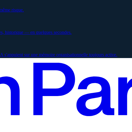
 même risque.
es, historique — en quelques secondes.
 s'appuient sur une mémoire organisationnelle toujours active.