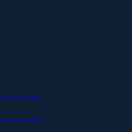
rs du prochain steerco.
t la prochaine réunion.