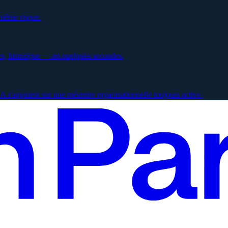
 même risque.
es, historique — en quelques secondes.
 s'appuient sur une mémoire organisationnelle toujours active.