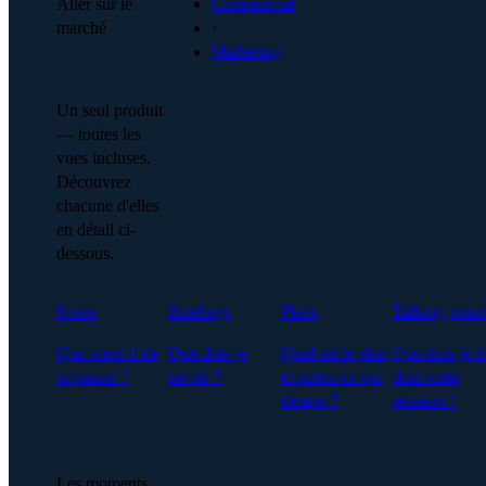
Aller sur le
Commercial
marché
·
Marketing
Un seul produit
— toutes les
vues incluses.
Découvrez
chacune d'elles
en détail ci-
dessous.
Notes
Briefings
Plans
Talking point
Que vient-il de
Que dois-je
Quel est le plan,
Que dois-je d
se passer ?
savoir ?
et qu'est-ce qui
dans cette
dérape ?
réunion ?
Les moments