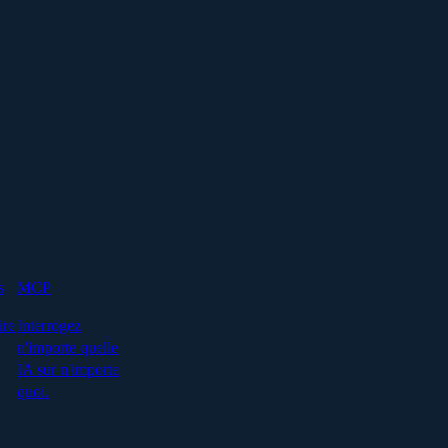
s
MCP
ire
Interrogez
n'importe quelle
IA sur n'importe
quoi.