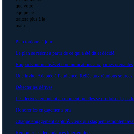
que votre
équipe ne
traitera plus à la
main.
Plan toujours à jour
Le plan se réécrit à partir de ce qui a été dit et décidé.
Rapports automatisés et communications aux parties prenantes
Une invite. Adaptée à l’audience. Reliée aux réunions sources.
Détecter les dérives
Les dérives remontent au moment où elles se produisent, pas lo
Honorer les engagements pris
Chaque engagement capturé. Ceux qui stagnent remontent avan
Remonter les dépendances inter-équipes