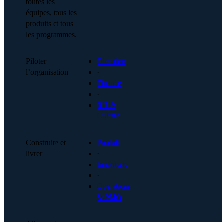
toutes les
équipes, tous les
produits et tous
les programmes.
Piloter
Direction
l’organisation
·
Finance
·
RH &
Culture
Construire et
Produit
livrer
·
Ingénierie
·
Opérations
& PMO