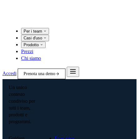
Per i team
Casi d'uso
Prodotto
Prezzi
Chi siamo
Accedi
Prenota una demo
Un unico
contesto
condiviso per
tutti i team,
prodotti e
programmi.
Guidare
Executive