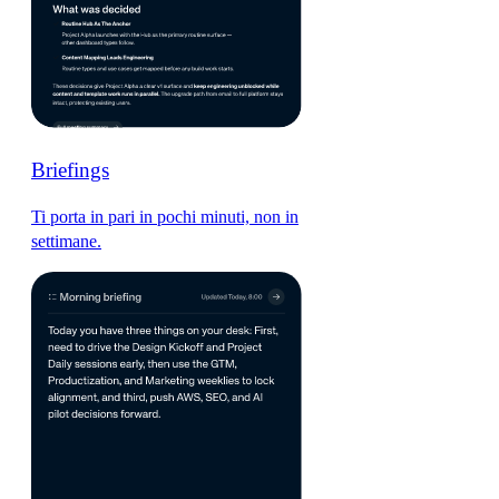
Briefings
Ti porta in pari in pochi minuti, non in
settimane.