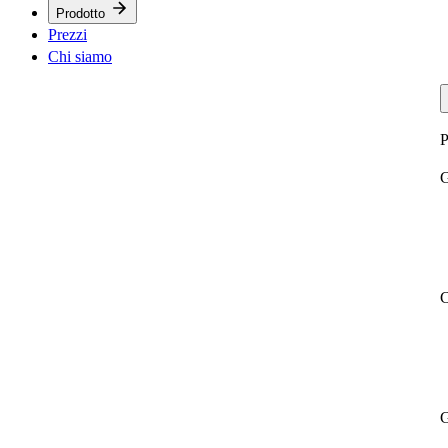
Prodotto
Prezzi
Chi siamo
P
G
C
G