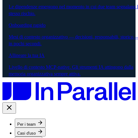
Le dipendenze emergono nel momento in cui due team segnalano 
stesso rischio.
Onboarding rapido
Mesi di contesto organizzativo — decisioni, responsabili, storico 
in pochi secondi.
Allineare la tua IA
Livello di contesto MCP-native. Gli strumenti IA attingono dalla
memoria organizzativa sempre attiva.
Per i team
Casi d'uso