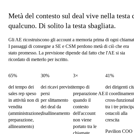
Il costo di coordinamento di Sales
Metà del contesto sul deal vive nella testa 
qualcuno.
Di solito la testa sbagliata.
Gli AE ricostruiscono gli account a memoria prima di ogni chiamat
I passaggi di consegne a SE e CSM perdono metà di ciò che era
stato promesso. La previsione dipende dal fatto che l'AE si sia
ricordato di metterlo per iscritto.
65%
30%
3×
41%
del tempo dei
dei ricavi previsti
tempo di
dei dirigenti cit
sales rep speso
persi
preparazione AE
il coordinamen
in attività non di
per slittamento
quando il
cross-funziona
vendita
dei deal da
contesto
tra i tre princip
(amministrazione,
disallineamento
dell'account
ostacoli alla
preparazione,
non viene
crescita
allineamento)
portato tra le
Pavilion COO
chiamate