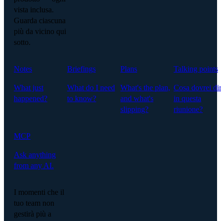
vista inclusa.
Guarda ciascuna
più da vicino qui
sotto.
Notes
Briefings
Plans
Talking points
What just
What do I need
What's the plan,
Cosa dovrei di
happened?
to know?
and what's
in questa
slipping?
riunione?
MCP
Ask anything
from any AI.
I momenti che il
tuo team non
gestirà più a