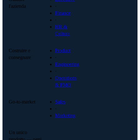
l'azienda
·
Finance
·
HR &
Cultura
Costruire e
Product
consegnare
·
Engineering
·
Operations
& PMO
Go-to-market
Sales
·
Marketing
Un unico
prodotto — ogni