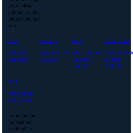
vista inclusa.
Guarda ciascuna
più da vicino qui
sotto.
Notes
Briefings
Plans
Talking points
What just
What do I need
What's the plan,
Cosa dovrei di
happened?
to know?
and what's
in questa
slipping?
riunione?
MCP
Ask anything
from any AI.
I momenti che il
tuo team non
gestirà più a