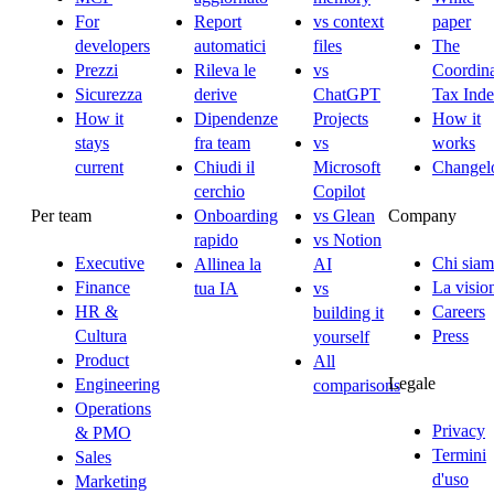
For
Report
vs context
paper
developers
automatici
files
The
Prezzi
Rileva le
vs
Coordina
Sicurezza
derive
ChatGPT
Tax Ind
How it
Dipendenze
Projects
How it
stays
fra team
vs
works
current
Chiudi il
Microsoft
Changel
cerchio
Copilot
Per team
Company
Onboarding
vs Glean
rapido
vs Notion
Executive
Chi sia
Allinea la
AI
Finance
La visio
tua IA
vs
HR &
Careers
building it
Cultura
Press
yourself
Product
All
Legale
Engineering
comparisons
Operations
Privacy
& PMO
Termini
Sales
d'uso
Marketing