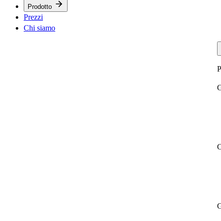
Prodotto
Prezzi
Chi siamo
P
G
C
G