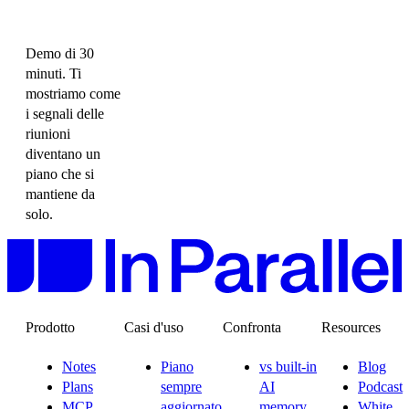
Demo di 30
minuti. Ti
mostriamo come
i segnali delle
riunioni
diventano un
piano che si
mantiene da
solo.
Prodotto
Casi d'uso
Confronta
Resources
Notes
Piano
vs built-in
Blog
Plans
sempre
AI
Podcast
MCP
aggiornato
memory
White