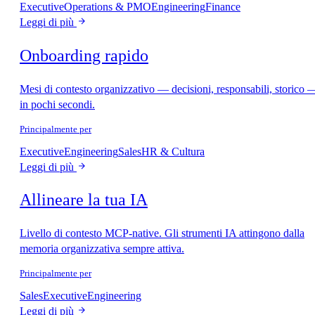
Executive
Operations & PMO
Engineering
Finance
Leggi di più
Onboarding rapido
Mesi di contesto organizzativo — decisioni, responsabili, storico 
in pochi secondi.
Principalmente per
Executive
Engineering
Sales
HR & Cultura
Leggi di più
Allineare la tua IA
Livello di contesto MCP-native. Gli strumenti IA attingono dalla
memoria organizzativa sempre attiva.
Principalmente per
Sales
Executive
Engineering
Leggi di più