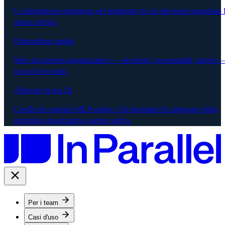
Le dipendenze emergono nel momento in cui due team segnalano 
stesso rischio.
Onboarding rapido
Mesi di contesto organizzativo — decisioni, responsabili, storico 
in pochi secondi.
Allineare la tua IA
Livello di contesto MCP-native. Gli strumenti IA attingono dalla
memoria organizzativa sempre attiva.
Per i team
Casi d'uso