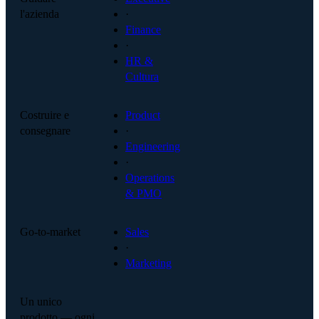
l'azienda
·
Finance
·
HR &
Cultura
Costruire e
Product
consegnare
·
Engineering
·
Operations
& PMO
Go-to-market
Sales
·
Marketing
Un unico
prodotto — ogni