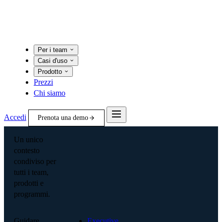
Per i team
Casi d'uso
Prodotto
Prezzi
Chi siamo
Accedi
Prenota una demo
Un unico
contesto
condiviso per
tutti i team,
prodotti e
programmi.
Guidare
Executive