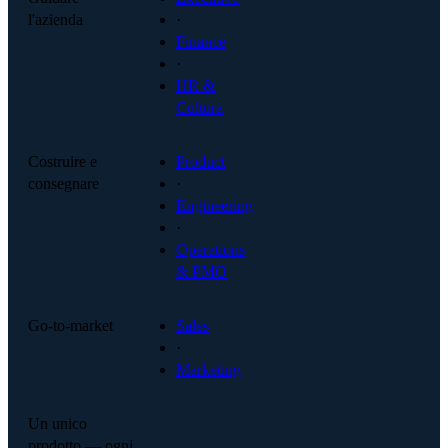
l'azienda
·
Finance
·
HR &
Cultura
Costruire e
Product
consegnare
·
Engineering
·
Operations
& PMO
Go-to-market
Sales
·
Marketing
Un unico
prodotto — ogni