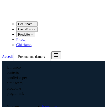
Per i team
Casi d'uso
Prodotto
Prezzi
Chi siamo
Accedi
Prenota una demo
Un unico
contesto
condiviso per
tutti i team,
prodotti e
programmi.
Guidare
Executive