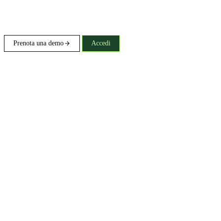
Prenota una demo
Accedi
Gratis per i team idonei: