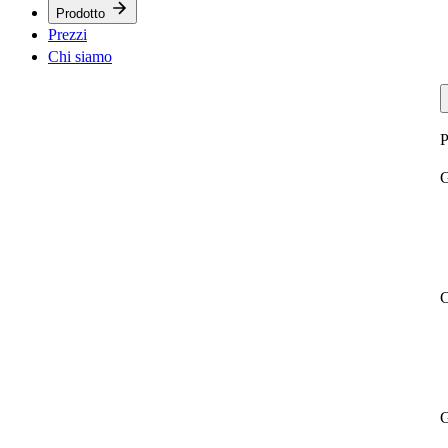
Prodotto
Prezzi
Chi siamo
P
G
C
G