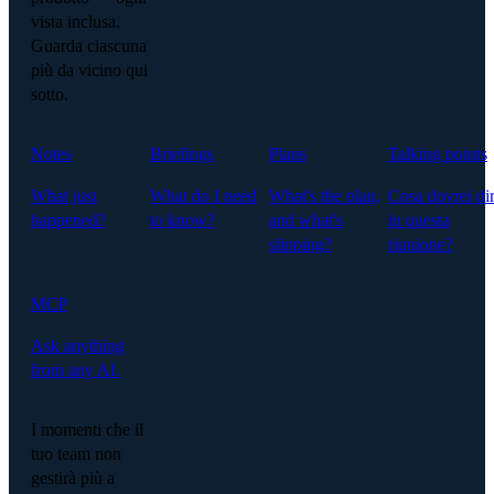
vista inclusa.
Guarda ciascuna
più da vicino qui
sotto.
Notes
Briefings
Plans
Talking points
What just
What do I need
What's the plan,
Cosa dovrei di
happened?
to know?
and what's
in questa
slipping?
riunione?
MCP
Ask anything
from any AI.
I momenti che il
tuo team non
gestirà più a