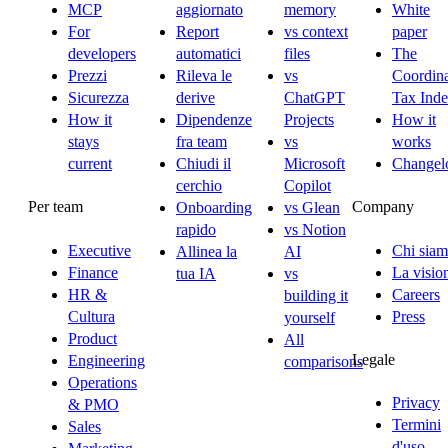
MCP
aggiornato
memory
White
For
Report
vs context
paper
developers
automatici
files
The
Prezzi
Rileva le
vs
Coordina
Sicurezza
derive
ChatGPT
Tax Ind
How it
Dipendenze
Projects
How it
stays
fra team
vs
works
current
Chiudi il
Microsoft
Changel
cerchio
Copilot
Per team
Company
Onboarding
vs Glean
rapido
vs Notion
Executive
Chi sia
Allinea la
AI
Finance
La visio
tua IA
vs
HR &
Careers
building it
Cultura
Press
yourself
Product
All
Legale
Engineering
comparisons
Operations
Privacy
& PMO
Termini
Sales
d'uso