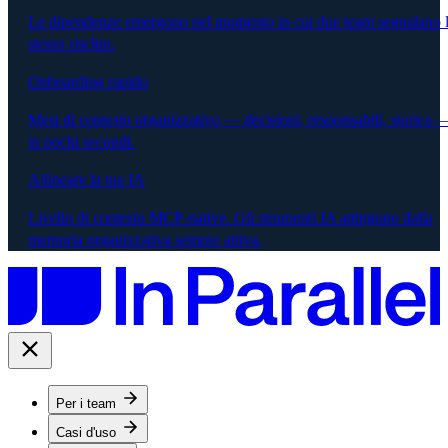
Le dipendenze emergono nel momento in cui due team segnalano 
stesso rischio.
Onboarding rapido
Mesi di contesto organizzativo — decisioni, responsabili, storico 
in pochi secondi.
Allineare la tua IA
Livello di contesto MCP-native. Gli strumenti IA attingono dalla
memoria organizzativa sempre attiva.
Per i team
Casi d'uso