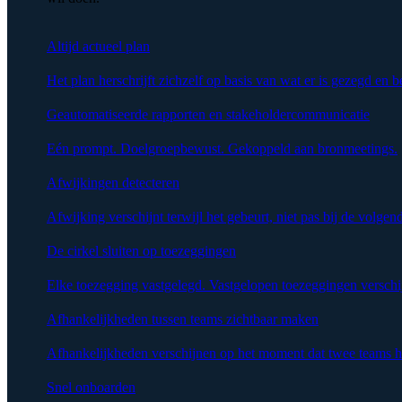
Altijd actueel plan
Het plan herschrijft zichzelf op basis van wat er is gezegd en b
Geautomatiseerde rapporten en stakeholdercommunicatie
Eén prompt. Doelgroepbewust. Gekoppeld aan bronmeetings.
Afwijkingen detecteren
Afwijking verschijnt terwijl het gebeurt, niet pas bij de volgen
De cirkel sluiten op toezeggingen
Elke toezegging vastgelegd. Vastgelopen toezeggingen verschi
Afhankelijkheden tussen teams zichtbaar maken
Afhankelijkheden verschijnen op het moment dat twee teams h
Snel onboarden