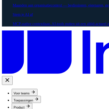
Maanden aan organisatiecontext — beslissingen, eigenaren, g
Stem je AI af
MCP-native contextlaag. AI-tools putten uit een altijd-actueel
Voor teams
Toepassingen
Product