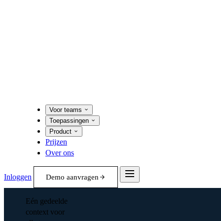
Voor teams
Toepassingen
Product
Prijzen
Over ons
Inloggen
Demo aanvragen
Eén gedeelde
context voor