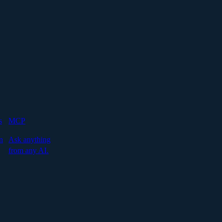
s
MCP
n
Ask anything
from any AI.