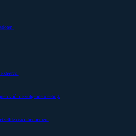
esloten.
de steerco.
jnen vóór de volgende meeting.
etzelfde risico benoemen.