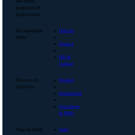
alle teams,
producten en
programma's.
De organisatie
Directie
leiden
·
Finance
·
HR &
Cultuur
Bouwen en
Product
opleveren
·
Engineering
·
Operations
& PMO
Naar de markt
Sales