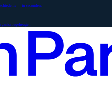
eschiedenis — in seconden.
 organisatiegeheugen.