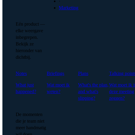
·
Marketing
Eén product —
elke weergave
inbegrepen.
Bekijk ze
hieronder van
dichtbij.
Notes
Briefings
Plans
Talking point
What just
Wat moet ik
What's the plan,
Wat moet ik i
happened?
weten?
and what's
deze meeting
slipping?
zeggen?
De momenten
die je team niet
meer handmatig
wil doen.