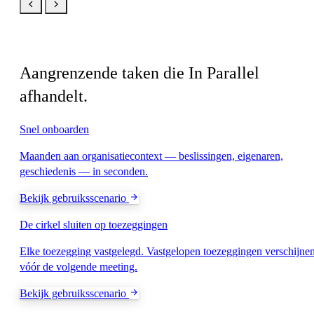
Gerelateerd
Aangrenzende taken die In Parallel
afhandelt.
Snel onboarden
Maanden aan organisatiecontext — beslissingen, eigenaren,
geschiedenis — in seconden.
Bekijk gebruiksscenario
De cirkel sluiten op toezeggingen
Elke toezegging vastgelegd. Vastgelopen toezeggingen verschijne
vóór de volgende meeting.
Bekijk gebruiksscenario