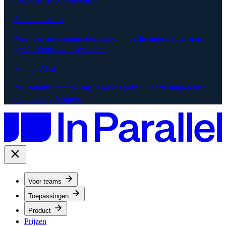
Snel onboarden
Maanden aan organisatiecontext — beslissingen, eigenaren,
geschiedenis — in seconden.
Stem je AI af
MCP-native contextlaag. AI-tools putten uit een altijd-actueel
organisatiegeheugen.
Voor teams
Toepassingen
Product
Prijzen