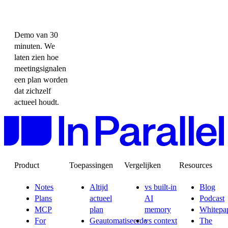
Demo van 30
minuten. We
laten zien hoe
meetingsignalen
een plan worden
dat zichzelf
actueel houdt.
Product
Toepassingen
Vergelijken
Resources
Notes
Altijd
vs built-in
Blog
Plans
actueel
AI
Podcast
MCP
plan
memory
Whitepa
For
Geautomatiseerde
vs context
The