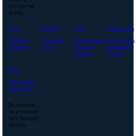
hieronder van
dichtbij.
Notes
Briefings
Plans
Talking points
What just
Wat moet ik
What's the plan,
Wat moet ik in
happened?
weten?
and what's
deze meeting
slipping?
zeggen?
MCP
Ask anything
from any AI.
De momenten
die je team niet
meer handmatig
wil doen.