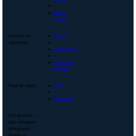
·
HR &
Cultuur
Bouwen en
Product
opleveren
·
Engineering
·
Operations
& PMO
Naar de markt
Sales
·
Marketing
Eén product —
elke weergave
inbegrepen.
Bekijk ze