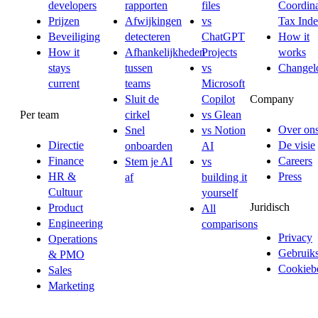
developers
rapporten
files
Coordina
Prijzen
Afwijkingen
vs
Tax Ind
Beveiliging
detecteren
ChatGPT
How it
How it
Afhankelijkheden
Projects
works
stays
tussen
vs
Changel
current
teams
Microsoft
Company
Sluit de
Copilot
Per team
cirkel
vs Glean
Over on
Snel
vs Notion
Directie
De visie
onboarden
AI
Finance
Careers
Stem je AI
vs
HR &
Press
af
building it
Cultuur
yourself
Juridisch
Product
All
Engineering
comparisons
Privacy
Operations
Gebruik
& PMO
Cookiebe
Sales
Marketing