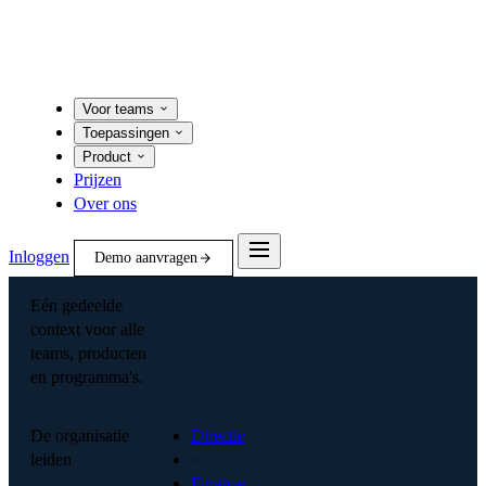
Voor teams
Toepassingen
Product
Prijzen
Over ons
Inloggen
Demo aanvragen
Eén gedeelde
context voor alle
teams, producten
en programma's.
De organisatie
Directie
leiden
·
Finance