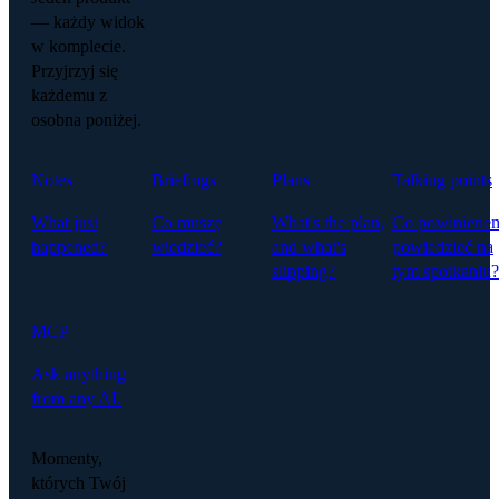
— każdy widok
w komplecie.
Przyjrzyj się
każdemu z
osobna poniżej.
Notes
Briefings
Plans
Talking points
What just
Co muszę
What's the plan,
Co powiniene
happened?
wiedzieć?
and what's
powiedzieć na
slipping?
tym spotkaniu?
MCP
Ask anything
from any AI.
Momenty,
których Twój