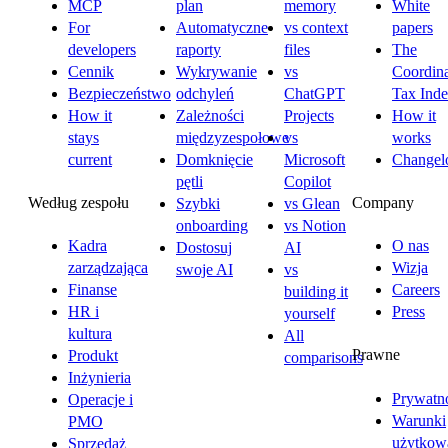
MCP
plan
memory
White
For
Automatyczne
vs context
papers
developers
raporty
files
The
Cennik
Wykrywanie
vs
Coordina
Bezpieczeństwo
odchyleń
ChatGPT
Tax Ind
How it
Zależności
Projects
How it
stays
międzyzespołowe
vs
works
current
Domknięcie
Microsoft
Changel
pętli
Copilot
Według zespołu
Company
Szybki
vs Glean
onboarding
vs Notion
Kadra
O nas
Dostosuj
AI
zarządzająca
Wizja
swoje AI
vs
Finanse
Careers
building it
HR i
Press
yourself
kultura
All
Prawne
Produkt
comparisons
Inżynieria
Prywatn
Operacje i
Warunki
PMO
użytkow
Sprzedaż