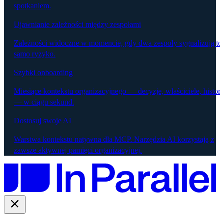
spotkaniem.
Ujawnianie zależności między zespołami
Zależności widoczne w momencie, gdy dwa zespoły sygnalizują t
samo ryzyko.
Szybki onboarding
Miesiące kontekstu organizacyjnego — decyzje, właściciele, histor
— w ciągu sekund.
Dostosuj swoje AI
Warstwa kontekstu natywna dla MCP. Narzędzia AI korzystają z
zawsze aktywnej pamięci organizacyjnej.