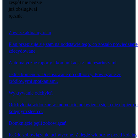
zespół nie będzie
już obsługiwał
ręcznie.
Zawsze aktualny plan
Plan przepisuje się sam na podstawie tego, co zostało powiedziane
zdecydowane.
Automatyczne raporty i komunikacja z interesariuszami
Jedna komenda. Dostosowane do odbiorcy. Powiązane ze
źródłowymi spotkaniami.
Wykrywanie odchyleń
Odchylenia widoczne w momencie pojawienia się, a nie dopiero n
kolejnym steerco.
Domknięcie pętli zobowiązań
Każde zobowiązanie uchwycone. Zaległe widoczne przed kolejn