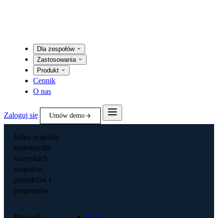
Dla zespołów
Zastosowania
Produkt
Cennik
O nas
Zaloguj się
Umów demo
Jeden wspólny
kontekst dla
wszystkich
zespołów,
produktów i
programów.
Prowadź
Kadra