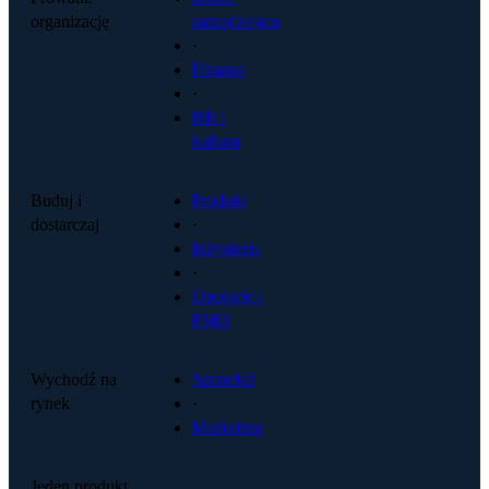
organizację
zarządzająca
·
Finanse
·
HR i
kultura
Buduj i
Produkt
dostarczaj
·
Inżynieria
·
Operacje i
PMO
Wychodź na
Sprzedaż
rynek
·
Marketing
Jeden produkt