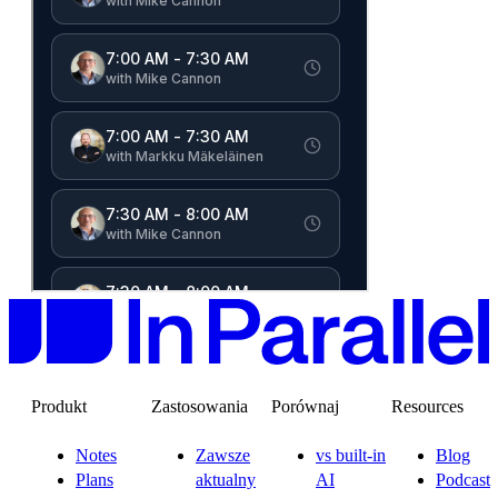
Produkt
Zastosowania
Porównaj
Resources
Notes
Zawsze
vs built-in
Blog
Plans
aktualny
AI
Podcast