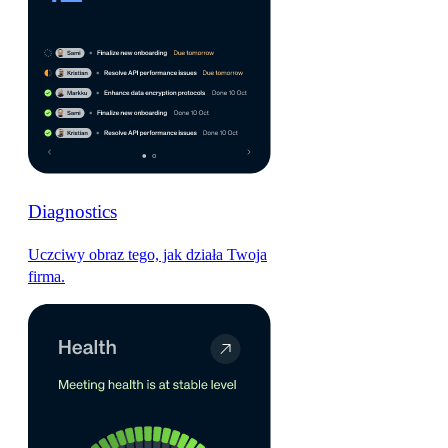
Diagnostics
Uczciwy obraz tego, jak działa Twoja
firma.