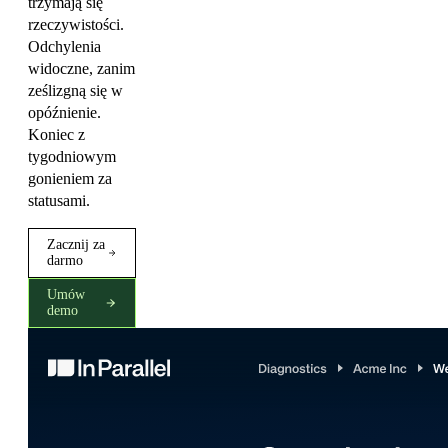
trzymają się
rzeczywistości.
Odchylenia
widoczne, zanim
ześlizgną się w
opóźnienie.
Koniec z
tygodniowym
gonieniem za
statusami.
Zacznij za
darmo
Umów
demo