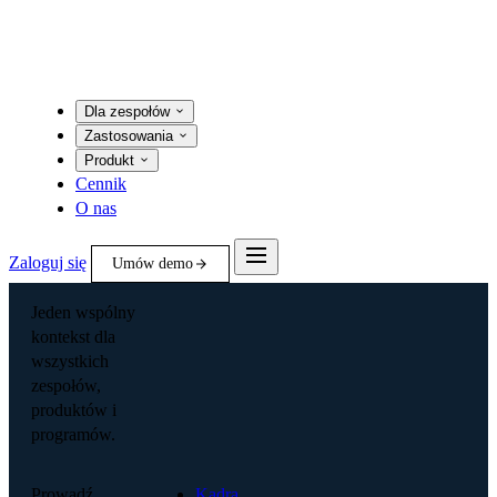
Dla zespołów
Zastosowania
Produkt
Cennik
O nas
Zaloguj się
Umów demo
Jeden wspólny
kontekst dla
wszystkich
zespołów,
produktów i
programów.
Prowadź
Kadra