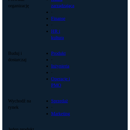
organizację
zarządzająca
·
Finanse
·
HR i
kultura
Buduj i
Produkt
dostarczaj
·
Inżynieria
·
Operacje i
PMO
Wychodź na
Sprzedaż
rynek
·
Marketing
Jeden produkt