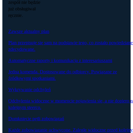
zespół nie będzie
już obsługiwał
ręcznie.
Zawsze aktualny plan
Plan przepisuje się sam na podstawie tego, co zostało powiedziane
zdecydowane.
Automatyczne raporty i komunikacja z interesariuszami
Jedna komenda. Dostosowane do odbiorcy. Powiązane ze
źródłowymi spotkaniami.
Wykrywanie odchyleń
Odchylenia widoczne w momencie pojawienia się, a nie dopiero n
kolejnym steerco.
Domknięcie pętli zobowiązań
Każde zobowiązanie uchwycone. Zaległe widoczne przed kolejn