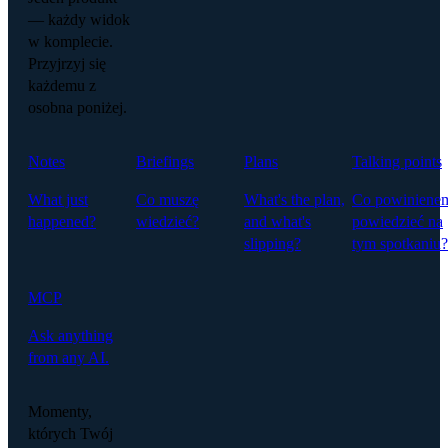
— każdy widok
w komplecie.
Przyjrzyj się
każdemu z
osobna poniżej.
Notes
Briefings
Plans
Talking points
What just
Co muszę
What's the plan,
Co powiniene
happened?
wiedzieć?
and what's
powiedzieć na
slipping?
tym spotkaniu?
MCP
Ask anything
from any AI.
Momenty,
których Twój