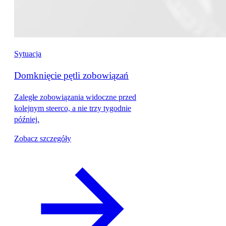
Sytuacja
Domknięcie pętli zobowiązań
Zaległe zobowiązania widoczne przed
kolejnym steerco, a nie trzy tygodnie
później.
Zobacz szczegóły