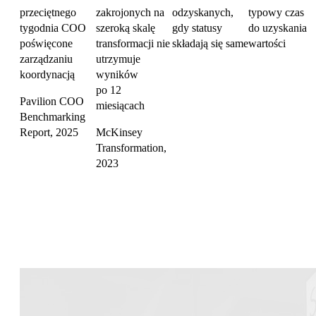
przeciętnego
zakrojonych na
odzyskanych,
typowy czas
tygodnia COO
szeroką skalę
gdy statusy
do uzyskania
poświęcone
transformacji nie
składają się same
wartości
zarządzaniu
utrzymuje
koordynacją
wyników
po 12
Pavilion COO
miesiącach
Benchmarking
Report, 2025
McKinsey
Transformation,
2023