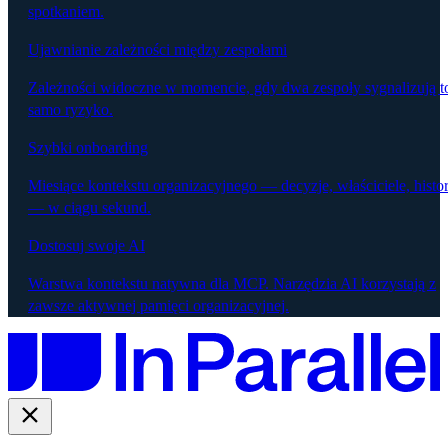
spotkaniem.
Ujawnianie zależności między zespołami
Zależności widoczne w momencie, gdy dwa zespoły sygnalizują t
samo ryzyko.
Szybki onboarding
Miesiące kontekstu organizacyjnego — decyzje, właściciele, histor
— w ciągu sekund.
Dostosuj swoje AI
Warstwa kontekstu natywna dla MCP. Narzędzia AI korzystają z
zawsze aktywnej pamięci organizacyjnej.