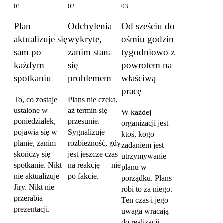
01
02
03
Plan
Odchylenia
Od sześciu do
aktualizuje się
wykryte,
ośmiu godzin
sam po
zanim staną
tygodniowo z
każdym
się
powrotem na
spotkaniu
problemem
właściwą
pracę
To, co zostaje
Plans nie czeka,
ustalone w
aż termin się
W każdej
poniedziałek,
przesunie.
organizacji jest
pojawia się w
Sygnalizuje
ktoś, kogo
planie, zanim
rozbieżność, gdy
zadaniem jest
skończy się
jest jeszcze czas
utrzymywanie
spotkanie. Nikt
na reakcję — nie
planu w
nie aktualizuje
po fakcie.
porządku. Plans
Jiry. Nikt nie
robi to za niego.
przerabia
Ten czas i jego
prezentacji.
uwaga wracają
do realizacji.