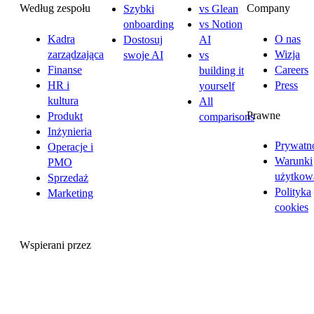
Według zespołu
Company
Szybki
vs Glean
onboarding
vs Notion
Kadra
O nas
Dostosuj
AI
zarządzająca
Wizja
swoje AI
vs
Finanse
Careers
building it
HR i
Press
yourself
kultura
All
Prawne
Produkt
comparisons
Inżynieria
Prywatn
Operacje i
Warunki
PMO
użytkow
Sprzedaż
Polityka
Marketing
cookies
Wspierani przez