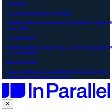
spotkaniem.
Ujawnianie zależności między zespołami
Zależności widoczne w momencie, gdy dwa zespoły sygnalizują t
samo ryzyko.
Szybki onboarding
Miesiące kontekstu organizacyjnego — decyzje, właściciele, histor
— w ciągu sekund.
Dostosuj swoje AI
Warstwa kontekstu natywna dla MCP. Narzędzia AI korzystają z
zawsze aktywnej pamięci organizacyjnej.