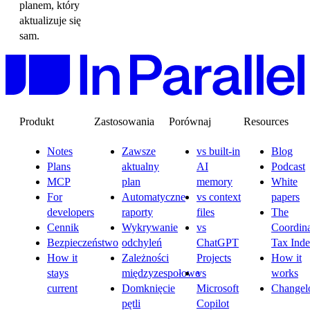
planem, który
aktualizuje się
sam.
Produkt
Zastosowania
Porównaj
Resources
Notes
Zawsze
vs built-in
Blog
Plans
aktualny
AI
Podcast
MCP
plan
memory
White
For
Automatyczne
vs context
papers
developers
raporty
files
The
Cennik
Wykrywanie
vs
Coordina
Bezpieczeństwo
odchyleń
ChatGPT
Tax Ind
How it
Zależności
Projects
How it
stays
międzyzespołowe
vs
works
current
Domknięcie
Microsoft
Changel
pętli
Copilot