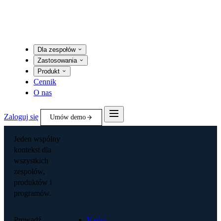
Dla zespołów
Zastosowania
Produkt
Cennik
O nas
Zaloguj się
Umów demo
Jeden wspólny
kontekst dla
wszystkich
zespołów,
produktów i
programów.
Prowadź
Kadra