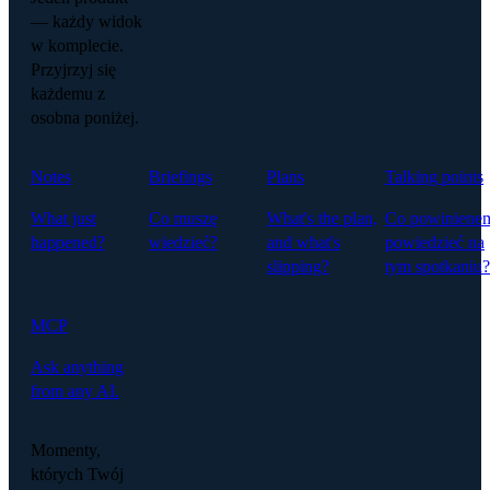
— każdy widok
w komplecie.
Przyjrzyj się
każdemu z
osobna poniżej.
Notes
Briefings
Plans
Talking points
What just
Co muszę
What's the plan,
Co powiniene
happened?
wiedzieć?
and what's
powiedzieć na
slipping?
tym spotkaniu?
MCP
Ask anything
from any AI.
Momenty,
których Twój