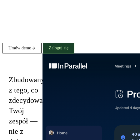
Umów demo
Zaloguj się
Plans
Zbudowany
z tego, co
zdecydował
Twój
zespół —
nie z