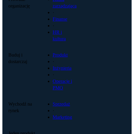
organizację
zarządzająca
·
Finanse
·
HR i
kultura
Buduj i
Produkt
dostarczaj
·
Inżynieria
·
Operacje i
PMO
Wychodź na
Sprzedaż
rynek
·
Marketing
Jeden produkt