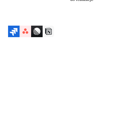
Działa z
Pełny
produkt
bezpłatnie