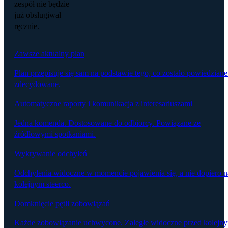
zespół nie będzie
już obsługiwał
ręcznie.
Zawsze aktualny plan
Plan przepisuje się sam na podstawie tego, co zostało powiedziane
zdecydowane.
Automatyczne raporty i komunikacja z interesariuszami
Jedna komenda. Dostosowane do odbiorcy. Powiązane ze
źródłowymi spotkaniami.
Wykrywanie odchyleń
Odchylenia widoczne w momencie pojawienia się, a nie dopiero n
kolejnym steerco.
Domknięcie pętli zobowiązań
Każde zobowiązanie uchwycone. Zaległe widoczne przed kolejn