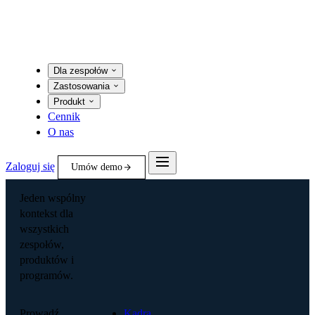
Dla zespołów
Zastosowania
Produkt
Cennik
O nas
Zaloguj się
Umów demo
Jeden wspólny
kontekst dla
wszystkich
zespołów,
produktów i
programów.
Prowadź
Kadra