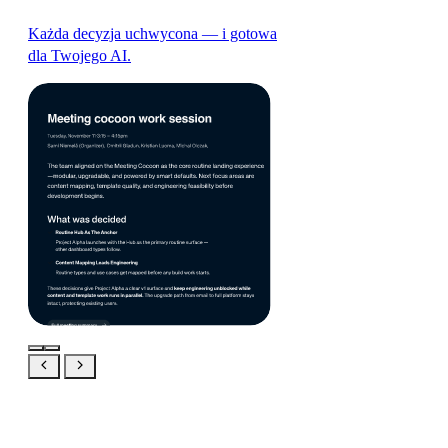
Każda decyzja uchwycona — i gotowa
dla Twojego AI.