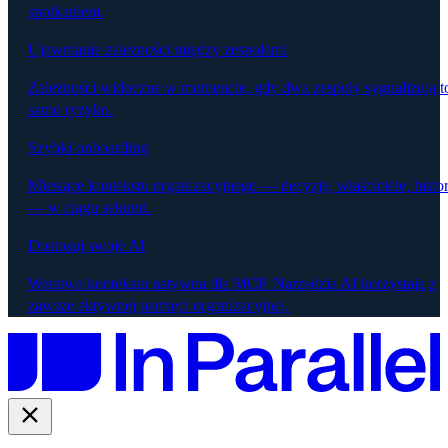
spotkaniem.
Ujawnianie zależności między zespołami
Zależności widoczne w momencie, gdy dwa zespoły sygnalizują t
samo ryzyko.
Szybki onboarding
Miesiące kontekstu organizacyjnego — decyzje, właściciele, histor
— w ciągu sekund.
Dostosuj swoje AI
Warstwa kontekstu natywna dla MCP. Narzędzia AI korzystają z
zawsze aktywnej pamięci organizacyjnej.