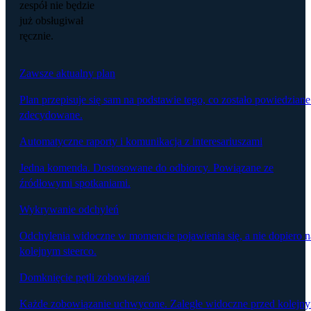
zespół nie będzie
już obsługiwał
ręcznie.
Zawsze aktualny plan
Plan przepisuje się sam na podstawie tego, co zostało powiedziane
zdecydowane.
Automatyczne raporty i komunikacja z interesariuszami
Jedna komenda. Dostosowane do odbiorcy. Powiązane ze
źródłowymi spotkaniami.
Wykrywanie odchyleń
Odchylenia widoczne w momencie pojawienia się, a nie dopiero n
kolejnym steerco.
Domknięcie pętli zobowiązań
Każde zobowiązanie uchwycone. Zaległe widoczne przed kolejn