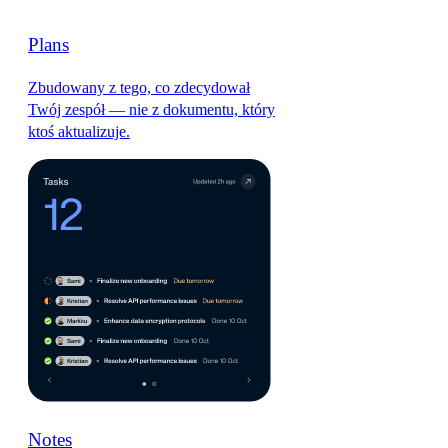
Plans
Zbudowany z tego, co zdecydował
Twój zespół — nie z dokumentu, który
ktoś aktualizuje.
Notes