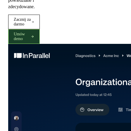
powiedziane i
zdecydowane.
Zacznij za
darmo
Umów
demo