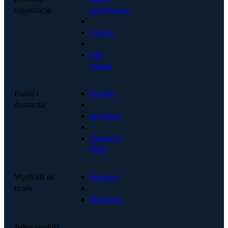
organizację
zarządzająca
·
Finanse
·
HR i
kultura
Buduj i
Produkt
dostarczaj
·
Inżynieria
·
Operacje i
PMO
Wychodź na
Sprzedaż
rynek
·
Marketing
Jeden produkt