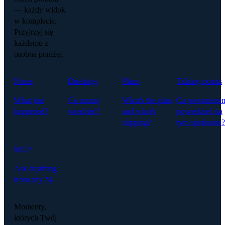
— każdy widok
w komplecie.
Przyjrzyj się
każdemu z
osobna poniżej.
Notes
Briefings
Plans
Talking points
What just
Co muszę
What's the plan,
Co powiniene
happened?
wiedzieć?
and what's
powiedzieć na
slipping?
tym spotkaniu?
MCP
Ask anything
from any AI.
Momenty,
których Twój