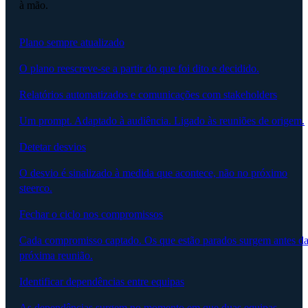
à mão.
Plano sempre atualizado
O plano reescreve-se a partir do que foi dito e decidido.
Relatórios automatizados e comunicações com stakeholders
Um prompt. Adaptado à audiência. Ligado às reuniões de origem.
Detetar desvios
O desvio é sinalizado à medida que acontece, não no próximo
steerco.
Fechar o ciclo nos compromissos
Cada compromisso captado. Os que estão parados surgem antes d
próxima reunião.
Identificar dependências entre equipas
As dependências surgem no momento em que duas equipas