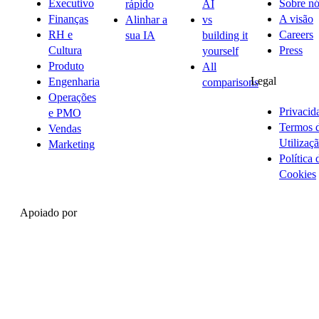
Executivo
Sobre nó
rápido
AI
Finanças
A visão
Alinhar a
vs
RH e
Careers
sua IA
building it
Cultura
Press
yourself
Produto
All
Legal
Engenharia
comparisons
Operações
Privacid
e PMO
Termos 
Vendas
Utilizaç
Marketing
Política 
Cookies
Apoiado por