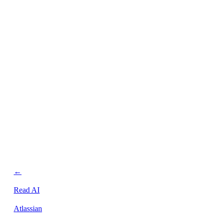
personalizada.
←
Read AI
Atlassian