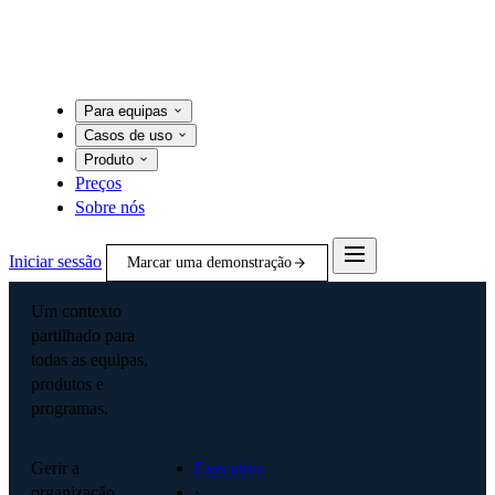
Para equipas
Casos de uso
Produto
Preços
Sobre nós
Iniciar sessão
Marcar uma demonstração
Um contexto
partilhado para
todas as equipas,
produtos e
programas.
Gerir a
Executivo
organização
·