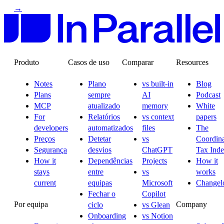
→
Produto
Casos de uso
Comparar
Resources
Notes
Plano
vs built-in
Blog
Plans
sempre
AI
Podcast
MCP
atualizado
memory
White
For
Relatórios
vs context
papers
developers
automatizados
files
The
Preços
Detetar
vs
Coordina
Segurança
desvios
ChatGPT
Tax Ind
How it
Dependências
Projects
How it
stays
entre
vs
works
current
equipas
Microsoft
Changel
Fechar o
Copilot
Por equipa
Company
ciclo
vs Glean
Onboarding
vs Notion