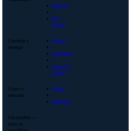
Finanças
·
RH e
Cultura
Construir e
Produto
entregar
·
Engenharia
·
Operações
e PMO
Ir para o
Vendas
mercado
·
Marketing
Um produto —
todas as
superfícies