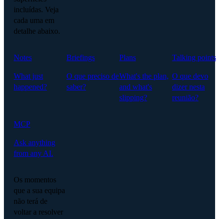
incluídas. Veja
cada uma em
detalhe abaixo.
Notes
Briefings
Plans
Talking points
What just
O que preciso de
What's the plan,
O que devo
happened?
saber?
and what's
dizer nesta
slipping?
reunião?
MCP
Ask anything
from any AI.
Os momentos
que a sua equipa
não terá de
voltar a resolver