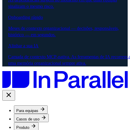
sinalizam o mesmo risco.
Onboarding rápido
Meses de contexto organizacional — decisões, responsáveis,
histórico — em segundos.
Alinhar a sua IA
Camada de contexto MCP-nativa. As ferramentas de IA recorrem 
uma memória organizacional sempre ativa.
Para equipas
Casos de uso
Produto