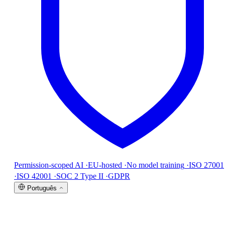
Permission-scoped AI
·
EU-hosted
·
No model training
·
ISO 27001
·
ISO 42001
·
SOC 2 Type II
·
GDPR
Português