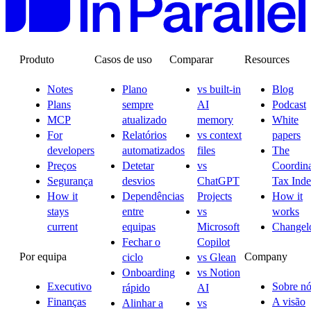
Produto
Casos de uso
Comparar
Resources
Notes
Plano
vs built-in
Blog
Plans
sempre
AI
Podcast
MCP
atualizado
memory
White
For
Relatórios
vs context
papers
developers
automatizados
files
The
Preços
Detetar
vs
Coordina
Segurança
desvios
ChatGPT
Tax Ind
How it
Dependências
Projects
How it
stays
entre
vs
works
current
equipas
Microsoft
Changel
Fechar o
Copilot
Por equipa
Company
ciclo
vs Glean
Onboarding
vs Notion
Executivo
Sobre nó
rápido
AI
Finanças
A visão
Alinhar a
vs