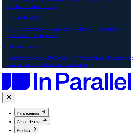
sinalizam o mesmo risco.
Onboarding rápido
Meses de contexto organizacional — decisões, responsáveis,
histórico — em segundos.
Alinhar a sua IA
Camada de contexto MCP-nativa. As ferramentas de IA recorrem 
uma memória organizacional sempre ativa.
Para equipas
Casos de uso
Produto