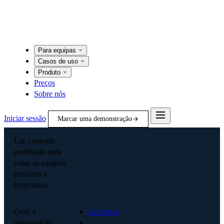
Para equipas
Casos de uso
Produto
Preços
Sobre nós
Iniciar sessão
Marcar uma demonstração
Um contexto
partilhado para
todas as equipas,
produtos e
programas.
Gerir a
Executivo
organização
·