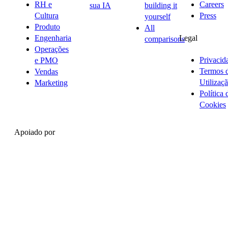
RH e
Careers
sua IA
building it
Cultura
Press
yourself
Produto
All
Legal
Engenharia
comparisons
Operações
Privacid
e PMO
Termos 
Vendas
Utilizaç
Marketing
Política 
Cookies
Apoiado por