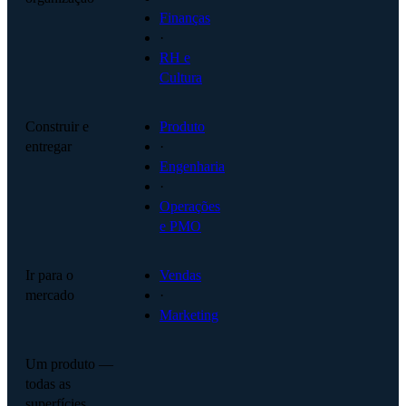
Finanças
·
RH e
Cultura
Construir e
Produto
entregar
·
Engenharia
·
Operações
e PMO
Ir para o
Vendas
mercado
·
Marketing
Um produto —
todas as
superfícies