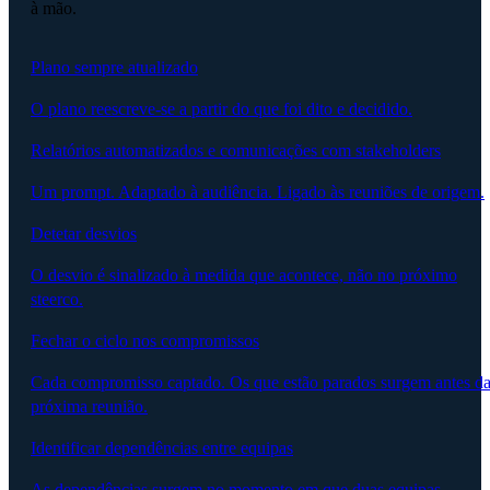
à mão.
Plano sempre atualizado
O plano reescreve-se a partir do que foi dito e decidido.
Relatórios automatizados e comunicações com stakeholders
Um prompt. Adaptado à audiência. Ligado às reuniões de origem.
Detetar desvios
O desvio é sinalizado à medida que acontece, não no próximo
steerco.
Fechar o ciclo nos compromissos
Cada compromisso captado. Os que estão parados surgem antes d
próxima reunião.
Identificar dependências entre equipas
As dependências surgem no momento em que duas equipas