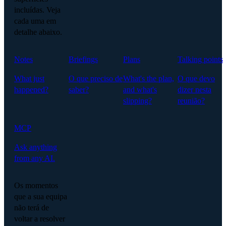
incluídas. Veja
cada uma em
detalhe abaixo.
Notes
Briefings
Plans
Talking points
What just
O que preciso de
What's the plan,
O que devo
happened?
saber?
and what's
dizer nesta
slipping?
reunião?
MCP
Ask anything
from any AI.
Os momentos
que a sua equipa
não terá de
voltar a resolver