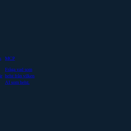
s
MCP
Fråga vad som
är
helst från vilken
AI som helst.