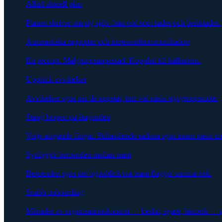
Alltid aktuell plan
Planen skriver om sig själv från vad som sades och beslutades.
Automatiska rapporter och intressentkommunikation
En prompt. Målgruppsanpassad. Kopplad till källmöten.
Upptäck avvikelser
Avvikelser syns när de uppstår, inte vid nästa styrgruppsmöte.
Stäng loopen på åtaganden
Varje åtagande fångat. Stillastående sådana syns innan nästa m
Synliggör beroenden mellan team
Beroenden syns det ögonblick två team flaggar samma risk.
Snabb onboarding
Månader av organisationskontext — beslut, ägare, historik — 