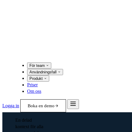
För team
Användningsfall
Produkt
Priser
Om oss
Logga in
Boka en demo
En delad
kontext för alla