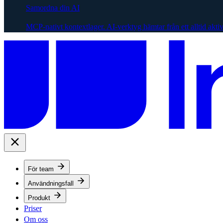
Samordna din AI
MCP-nativt kontextlager. AI-verktyg hämtar från ett alltid akti
För team
Användningsfall
Produkt
Priser
Om oss