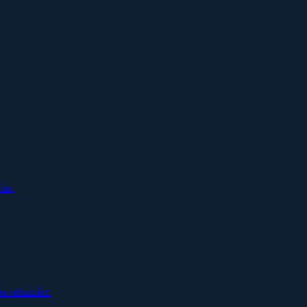
öte.
på sekunder.