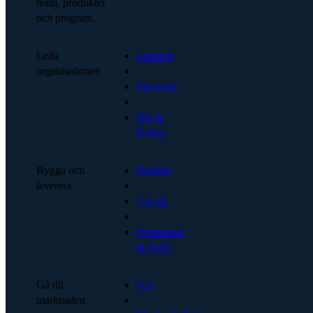
team, produkter
och program.
Leda
Ledning
organisationen
·
Ekonomi
·
HR &
Kultur
Bygga och
Produkt
leverera
·
Teknik
·
Operations
& PMO
Gå till
Sälj
marknaden
·