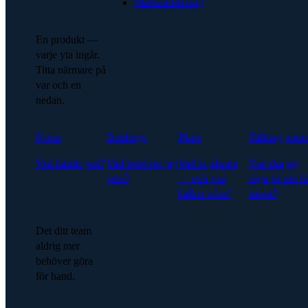
Marknadsföring
En produkt —
varje yta ingår.
Titta närmare på
var och en
nedan.
Notes
Briefings
Plans
Talking point
Vad hände just?
Vad behöver jag
Vad är planen
Vad ska jag
veta?
— och vad
säga på det h
halkar efter?
mötet?
Det ditt team
aldrig mer
behöver göra
för hand.