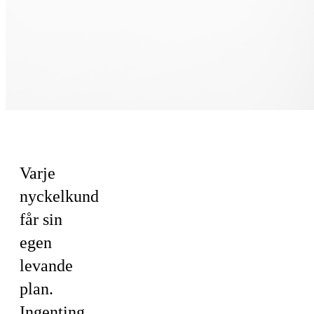
För Sälj
Varje
nyckelkund
får sin
egen
levande
plan.
Ingenting