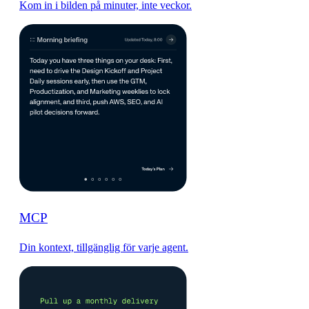
Kom in i bilden på minuter, inte veckor.
MCP
Din kontext, tillgänglig för varje agent.