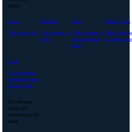
nedan.
Notes
Briefings
Plans
Talking points
Vad hände just?
Vad behöver jag
Vad är planen —
Vad ska jag sä
veta?
och vad halkar
på det här möte
efter?
MCP
Fråga vad som
helst från vilken
AI som helst.
Det ditt team
aldrig mer
behöver göra för
hand.