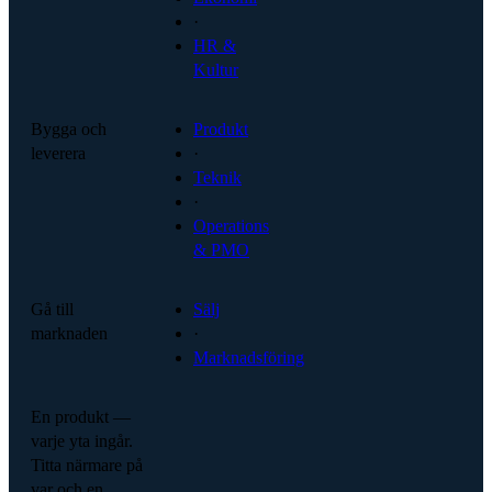
·
HR &
Kultur
Bygga och
Produkt
leverera
·
Teknik
·
Operations
& PMO
Gå till
Sälj
marknaden
·
Marknadsföring
En produkt —
varje yta ingår.
Titta närmare på
var och en