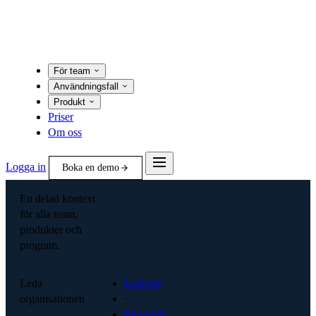
För team
Användningsfall
Produkt
Priser
Om oss
Logga in
Boka en demo
En delad kontext
för alla team,
produkter och
program.
Leda
Ledning
organisationen
·
Ekonomi