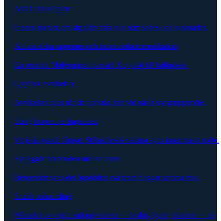
Alltid aktuell plan
Planen skriver om sig själv från vad som sades och beslutades.
Automatiska rapporter och intressentkommunikation
En prompt. Målgruppsanpassad. Kopplad till källmöten.
Upptäck avvikelser
Avvikelser syns när de uppstår, inte vid nästa styrgruppsmöte.
Stäng loopen på åtaganden
Varje åtagande fångat. Stillastående sådana syns innan nästa möte.
Synliggör beroenden mellan team
Beroenden syns det ögonblick två team flaggar samma risk.
Snabb onboarding
Månader av organisationskontext — beslut, ägare, historik — på