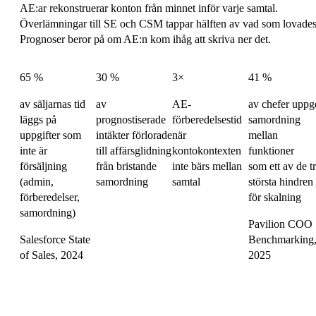
AE:ar rekonstruerar konton från minnet inför varje samtal.
Överlämningar till SE och CSM tappar hälften av vad som lovades
Prognoser beror på om AE:n kom ihåg att skriva ner det.
65 %
30 %
3×
41 %
av säljarnas tid
av
AE-
av chefer uppg
läggs på
prognostiserade
förberedelsestid
samordning
uppgifter som
intäkter förlorade
när
mellan
inte är
till affärsglidning
kontokontexten
funktioner
försäljning
från bristande
inte bärs mellan
som ett av de t
(admin,
samordning
samtal
största hindren
förberedelser,
för skalning
samordning)
Pavilion COO
Salesforce State
Benchmarking
of Sales, 2024
2025