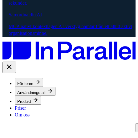
sekunder.
Samordna din AI
MCP-nativt kontextlager. AI-verktyg hämtar från ett alltid aktivt
organisationsminne.
För team
Användningsfall
Produkt
Priser
Om oss