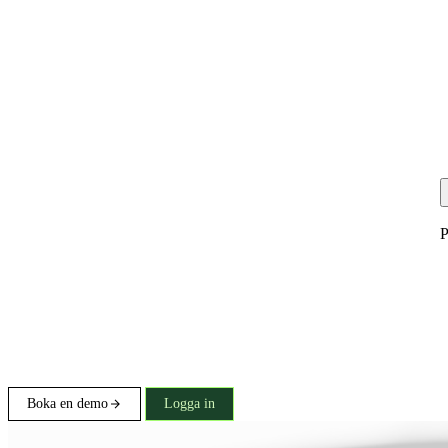
P
Boka en demo
Logga in