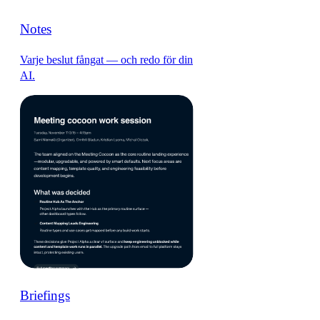
Notes
Varje beslut fångat — och redo för din
AI.
Briefings