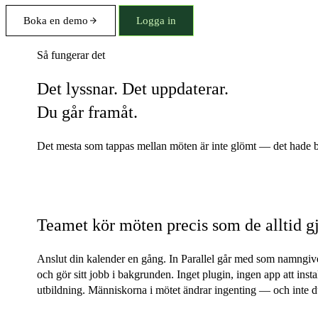
Boka en demo
Logga in
Så fungerar det
Det lyssnar. Det uppdaterar.
Du går framåt.
Det mesta som tappas mellan möten är inte glömt — det hade bara
Ingen installation, inget beteende att ändra
Teamet kör möten precis som de alltid gj
Anslut din kalender en gång. In Parallel går med som namngiv
och gör sitt jobb i bakgrunden. Inget plugin, ingen app att insta
utbildning. Människorna i mötet ändrar ingenting — och inte du