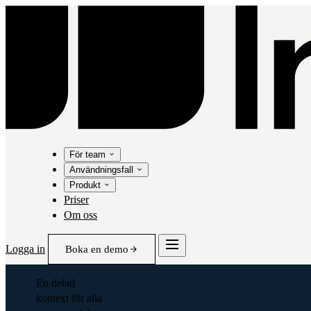
För team
Användningsfall
Produkt
Priser
Om oss
Logga in
Boka en demo
En delad
kontext för alla