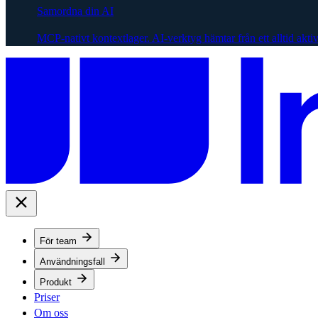
Samordna din AI
MCP-nativt kontextlager. AI-verktyg hämtar från ett alltid akti
För team
Användningsfall
Produkt
Priser
Om oss