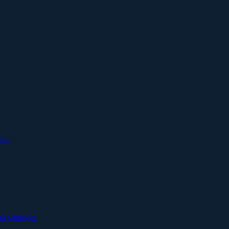
öte.
på sekunder.