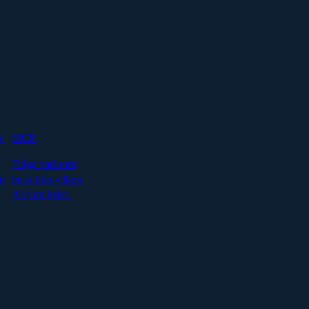
s
MCP
Fråga vad som
är
helst från vilken
AI som helst.