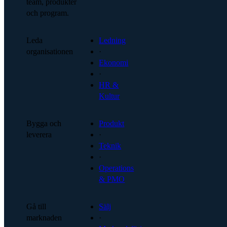
team, produkter
och program.
Leda
Ledning
organisationen
·
Ekonomi
·
HR &
Kultur
Bygga och
Produkt
leverera
·
Teknik
·
Operations
& PMO
Gå till
Sälj
marknaden
·