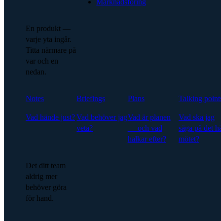
Marknadsföring
En produkt —
varje yta ingår.
Titta närmare på
var och en
nedan.
Notes
Briefings
Plans
Talking point
Vad hände just?
Vad behöver jag
Vad är planen
Vad ska jag
veta?
— och vad
säga på det h
halkar efter?
mötet?
Det ditt team
aldrig mer
behöver göra
för hand.