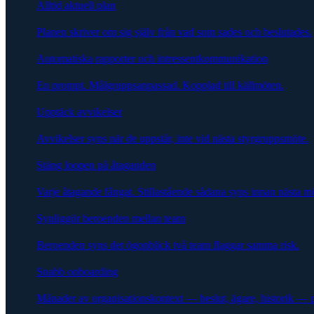
Alltid aktuell plan
Planen skriver om sig själv från vad som sades och beslutades.
Automatiska rapporter och intressentkommunikation
En prompt. Målgruppsanpassad. Kopplad till källmöten.
Upptäck avvikelser
Avvikelser syns när de uppstår, inte vid nästa styrgruppsmöte.
Stäng loopen på åtaganden
Varje åtagande fångat. Stillastående sådana syns innan nästa m
Synliggör beroenden mellan team
Beroenden syns det ögonblick två team flaggar samma risk.
Snabb onboarding
Månader av organisationskontext — beslut, ägare, historik — 