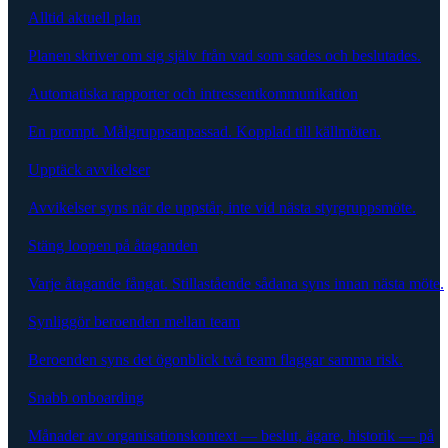
Alltid aktuell plan
Planen skriver om sig själv från vad som sades och beslutades.
Automatiska rapporter och intressentkommunikation
En prompt. Målgruppsanpassad. Kopplad till källmöten.
Upptäck avvikelser
Avvikelser syns när de uppstår, inte vid nästa styrgruppsmöte.
Stäng loopen på åtaganden
Varje åtagande fångat. Stillastående sådana syns innan nästa möte.
Synliggör beroenden mellan team
Beroenden syns det ögonblick två team flaggar samma risk.
Snabb onboarding
Månader av organisationskontext — beslut, ägare, historik — på