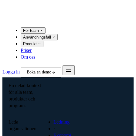
För team
Användningsfall
Produkt
Priser
Om oss
Logga in
Boka en demo
En delad kontext
för alla team,
produkter och
program.
Leda
Ledning
organisationen
·
Ekonomi