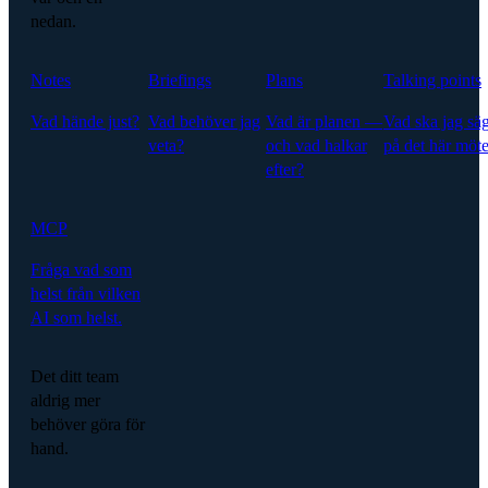
nedan.
Notes
Briefings
Plans
Talking points
Vad hände just?
Vad behöver jag
Vad är planen —
Vad ska jag sä
veta?
och vad halkar
på det här möte
efter?
MCP
Fråga vad som
helst från vilken
AI som helst.
Det ditt team
aldrig mer
behöver göra för
hand.