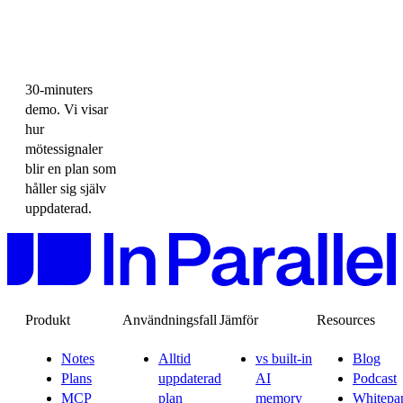
30-minuters
demo. Vi visar
hur
mötessignaler
blir en plan som
håller sig själv
uppdaterad.
Produkt
Användningsfall
Jämför
Resources
Notes
Alltid
vs built-in
Blog
Plans
uppdaterad
AI
Podcast
MCP
plan
memory
Whitepa