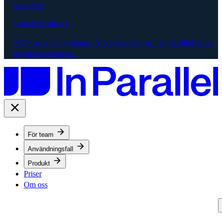
sekunder.
Samordna din AI
MCP-nativt kontextlager. AI-verktyg hämtar från ett alltid aktivt
organisationsminne.
För team
Användningsfall
Produkt
Priser
Om oss