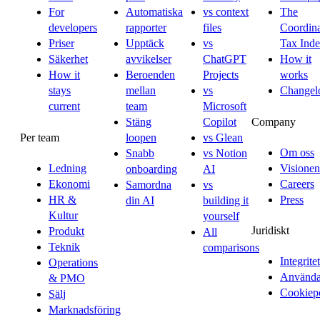
For
Automatiska
vs context
The
developers
rapporter
files
Coordina
Priser
Upptäck
vs
Tax Ind
Säkerhet
avvikelser
ChatGPT
How it
How it
Beroenden
Projects
works
stays
mellan
vs
Changel
current
team
Microsoft
Company
Stäng
Copilot
Per team
loopen
vs Glean
Om oss
Snabb
vs Notion
Ledning
Visionen
onboarding
AI
Ekonomi
Careers
Samordna
vs
HR &
Press
din AI
building it
Kultur
yourself
Juridiskt
Produkt
All
Teknik
comparisons
Integritet
Operations
Användar
& PMO
Cookiep
Sälj
Marknadsföring