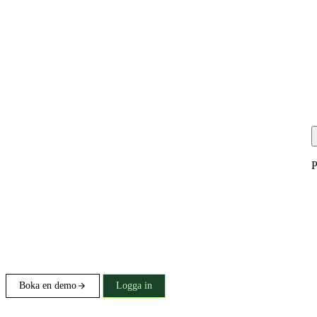
P
Boka en demo
Logga in