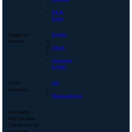
·
HR &
Kultur
Bygga och
Produkt
leverera
·
Teknik
·
Operations
& PMO
Gå till
Sälj
marknaden
·
Marknadsföring
En produkt —
varje yta ingår.
Titta närmare på
var och en