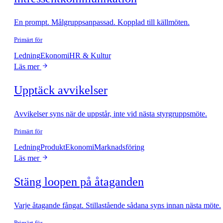
En prompt. Målgruppsanpassad. Kopplad till källmöten.
Primärt för
Ledning
Ekonomi
HR & Kultur
Läs mer
Upptäck avvikelser
Avvikelser syns när de uppstår, inte vid nästa styrgruppsmöte.
Primärt för
Ledning
Produkt
Ekonomi
Marknadsföring
Läs mer
Stäng loopen på åtaganden
Varje åtagande fångat. Stillastående sådana syns innan nästa möte.
Primärt för