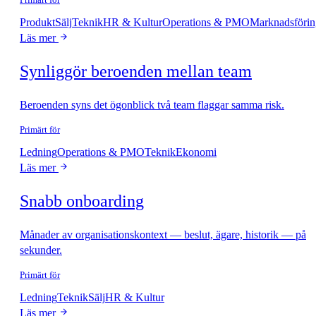
Produkt
Sälj
Teknik
HR & Kultur
Operations & PMO
Marknadsförin
Läs mer
Synliggör beroenden mellan team
Beroenden syns det ögonblick två team flaggar samma risk.
Primärt för
Ledning
Operations & PMO
Teknik
Ekonomi
Läs mer
Snabb onboarding
Månader av organisationskontext — beslut, ägare, historik — på
sekunder.
Primärt för
Ledning
Teknik
Sälj
HR & Kultur
Läs mer