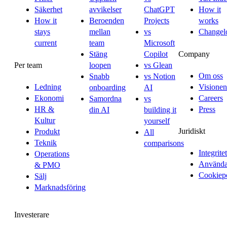
Säkerhet
avvikelser
ChatGPT
How it
How it
Beroenden
Projects
works
stays
mellan
vs
Changel
current
team
Microsoft
Company
Stäng
Copilot
Per team
loopen
vs Glean
Om oss
Snabb
vs Notion
Ledning
Visionen
onboarding
AI
Ekonomi
Careers
Samordna
vs
HR &
Press
din AI
building it
Kultur
yourself
Juridiskt
Produkt
All
Teknik
comparisons
Integritet
Operations
Användar
& PMO
Cookiep
Sälj
Marknadsföring
Investerare