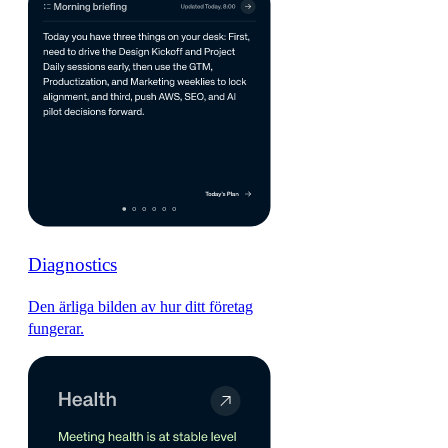
Diagnostics
Den ärliga bilden av hur ditt företag
fungerar.