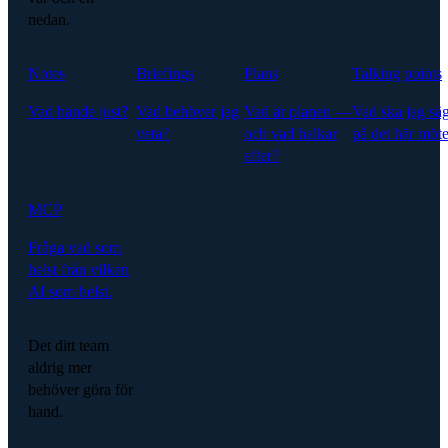
nedan.
Notes
Briefings
Plans
Talking points
Vad hände just?
Vad behöver jag
Vad är planen —
Vad ska jag sä
veta?
och vad halkar
på det här möte
efter?
MCP
Fråga vad som
helst från vilken
AI som helst.
Det ditt team
aldrig mer
behöver göra för
hand.