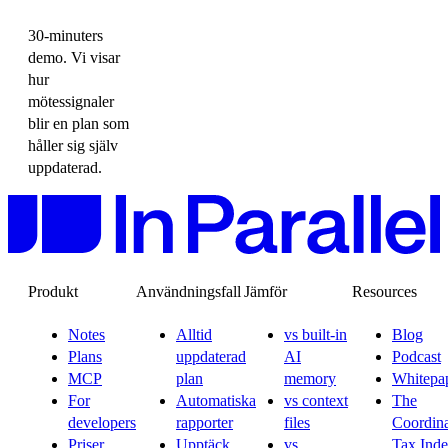
30-minuters
demo. Vi visar
hur
mötessignaler
blir en plan som
håller sig själv
uppdaterad.
Produkt
Användningsfall
Jämför
Resources
Notes
Alltid
vs built-in
Blog
Plans
uppdaterad
AI
Podcast
MCP
plan
memory
Whitepa
For
Automatiska
vs context
The
developers
rapporter
files
Coordina
Priser
Upptäck
vs
Tax Ind