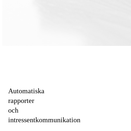
För Ledning ·
Ekonomi · HR
& Kultur
Automatiska
rapporter
och
intressentkommunikation