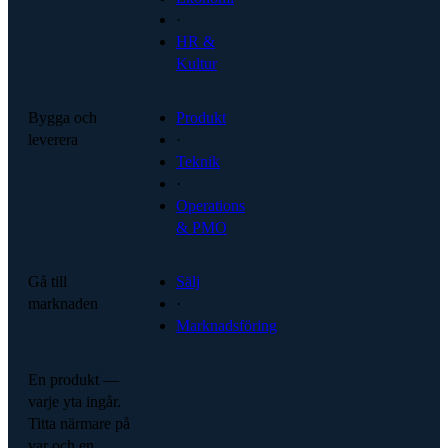
·
HR &
Kultur
Bygga och
Produkt
leverera
·
Teknik
·
Operations
& PMO
Gå till
Sälj
marknaden
·
Marknadsföring
En produkt —
varje yta ingår.
Titta närmare på
var och en