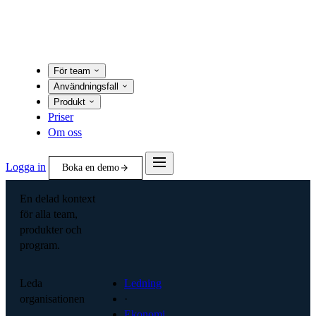
För team
Användningsfall
Produkt
Priser
Om oss
Logga in
Boka en demo
En delad kontext
för alla team,
produkter och
program.
Leda
Ledning
organisationen
·
Ekonomi