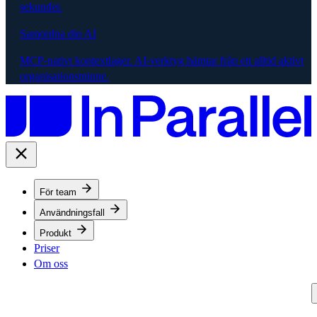
sekunder.
Samordna din AI
MCP-nativt kontextlager. AI-verktyg hämtar från ett alltid aktivt
organisationsminne.
För team
Användningsfall
Produkt
Priser
Om oss