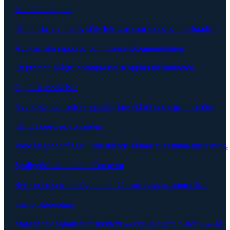
Alltid aktuell plan
Planen skriver om sig själv från vad som sades och beslutades.
Automatiska rapporter och intressentkommunikation
En prompt. Målgruppsanpassad. Kopplad till källmöten.
Upptäck avvikelser
Avvikelser syns när de uppstår, inte vid nästa styrgruppsmöte.
Stäng loopen på åtaganden
Varje åtagande fångat. Stillastående sådana syns innan nästa möte.
Synliggör beroenden mellan team
Beroenden syns det ögonblick två team flaggar samma risk.
Snabb onboarding
Månader av organisationskontext — beslut, ägare, historik — på