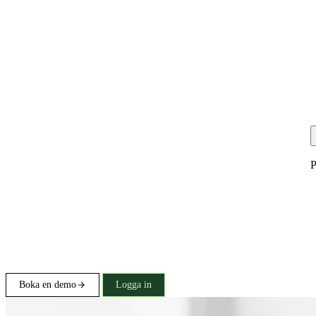
P
Boka en demo
Logga in