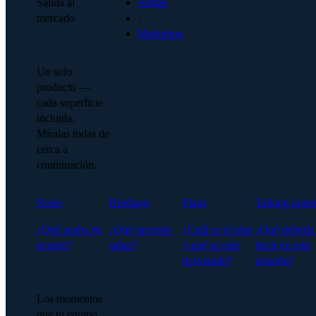
Salida al
Ventas
mercado
·
Marketing
Un solo
producto —
cada superficie
incluida.
Míralas todas de
cerca a
continuación.
Notes
Briefings
Plans
Talking point
¿Qué acaba de
¿Qué necesito
¿Cuál es el plan
¿Qué debería
ocurrir?
saber?
y qué se está
decir en esta
desviando?
reunión?
Los momentos
que tu equipo