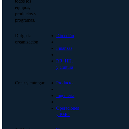
todos los
equipos,
productos y
programas.
Dirigir la
Dirección
organización
·
Finanzas
·
RR. HH.
y Cultura
Crear y entregar
Producto
·
Ingeniería
·
Operaciones
y PMO