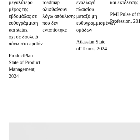
μεγαλύτερο
roadmap
εναλλαγή
και εκτέλεσης
μέρος της
ολισθαίνουν
πλαισίου
PMI Pulse of t
εβδομάδας σε
λόγω απόκλισης
μεταξύ μη
Profession, 20
ευθυγράμμιση
που δεν
ευθυγραμμισμένων
και status,
εντοπίστηκε
ομάδων
όχι σε δουλειά
Atlassian State
πάνω στο προϊόν
of Teams, 2024
ProductPlan
State of Product
Management,
2024