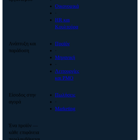
Οικονομικά
·
HR και
Κουλτούρα
Ανάπτυξη και
Προϊόν
παράδοση
·
Μηχανική
·
Λειτουργίες
και PMO
Είσοδος στην
Πωλήσεις
αγορά
·
Marketing
Ένα προϊόν —
κάθε επιφάνεια
περιλαμβάνεται.