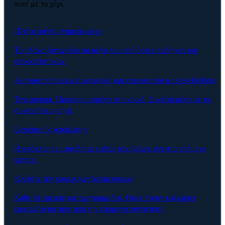
ποτέ με το χέρι.
Πλάνο πάντα ενημερωμένο
Το πλάνο ξαναγράφεται μόνο του από όσα ειπώθηκαν και
αποφασίστηκαν.
Αυτοματοποιημένες αναφορές και επικοινωνία με stakeholders
Ένα prompt. Προσαρμοσμένο στο κοινό. Συνδεδεμένο με τις
συναντήσεις-πηγή.
Εντοπισμός απόκλισης
Η απόκλιση εμφανίζεται καθώς συμβαίνει, όχι στο επόμενο
steerco.
Κλείστε τον κύκλο των δεσμεύσεων
Κάθε δέσμευση καταγεγραμμένη. Όσες έχουν κολλήσει
εμφανίζονται πριν από την επόμενη συνάντηση.