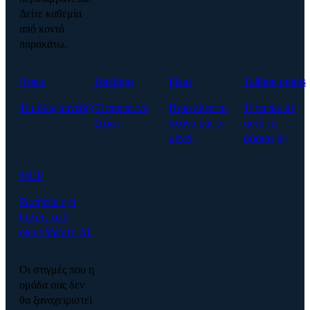
Δείτε καθεμία
από κοντά
παρακάτω.
Notes
Briefings
Plans
Talking points
Τι μόλις συνέβη;
Τι πρέπει να
Ποιο είναι το
Τι να πω σε
ξέρω;
πλάνο και τι
αυτή τη
μένει;
σύσκεψη;
MCP
Ρωτήστε ό,τι
θέλετε από
οποιοδήποτε AI.
Οι στιγμές που η
ομάδα σας δεν
θα ξαναχειριστεί