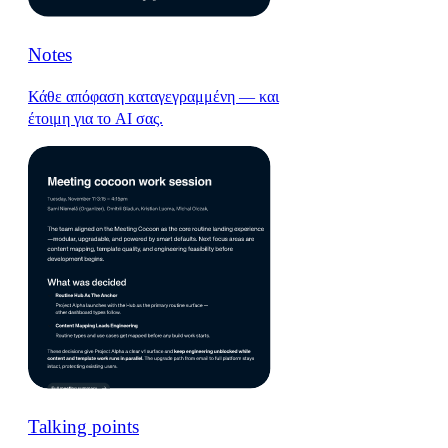
Notes
Κάθε απόφαση καταγεγραμμένη — και
έτοιμη για το AI σας.
Talking points