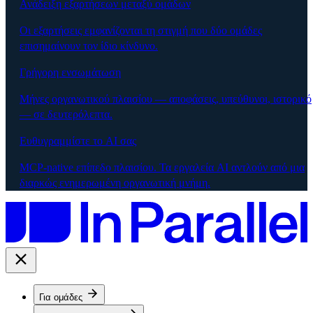
Ανάδειξη εξαρτήσεων μεταξύ ομάδων
Οι εξαρτήσεις εμφανίζονται τη στιγμή που δύο ομάδες
επισημαίνουν τον ίδιο κίνδυνο.
Γρήγορη ενσωμάτωση
Μήνες οργανωτικού πλαισίου — αποφάσεις, υπεύθυνοι, ιστορικό
— σε δευτερόλεπτα.
Ευθυγραμμίστε το AI σας
MCP-native επίπεδο πλαισίου. Τα εργαλεία AI αντλούν από μια
διαρκώς ενημερωμένη οργανωτική μνήμη.
Για ομάδες