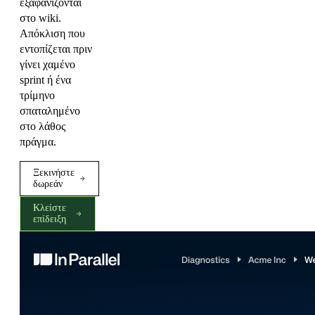
εξαφανίζονται
στο wiki.
Απόκλιση που
εντοπίζεται πριν
γίνει χαμένο
sprint ή ένα
τρίμηνο
σπαταλημένο
στο λάθος
πράγμα.
Ξεκινήστε
δωρεάν
Κλείστε
επίδειξη