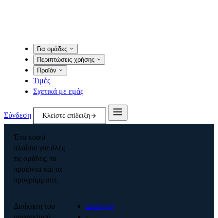
Για ομάδες
Περιπτώσεις χρήσης
Προϊόν
Τιμές
Σχετικά με εμάς
Σύνδεση
Κλείστε επίδειξη
Ένα κοινό
πλαίσιο για όλες
τις ομάδες, τα
προϊόντα και τα
προγράμματα.
Διοίκηση του
Διοίκηση
οργανισμού
·