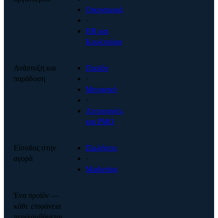
Οικονομικά
·
HR και
Κουλτούρα
Ανάπτυξη και
Προϊόν
παράδοση
·
Μηχανική
·
Λειτουργίες
και PMO
Είσοδος στην
Πωλήσεις
αγορά
·
Marketing
Ένα προϊόν —
κάθε επιφάνεια
περιλαμβάνεται.