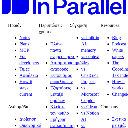
Προϊόν
Περιπτώσεις
Σύγκριση
Resources
χρήσης
Notes
vs built-in
Blog
Plans
Πλάνο
AI
Podcast
MCP
πάντα
memory
White
For
ενημερωμένο
vs context
papers
developers
Αυτοματοποιημένες
files
The
Τιμές
αναφορές
vs
Coordina
Ασφάλεια
Εντοπισμός
ChatGPT
Tax Ind
How it
αποκλίσεων
Projects
How it
stays
Εξαρτήσεις
vs
works
current
μεταξύ
Microsoft
Changel
ομάδων
Copilot
Ανά ομάδα
Company
Κλείστε
vs Glean
τον κύκλο
vs Notion
Διοίκηση
Σχετικά
Γρήγορη
AI
Οικονομικά
με εμάς
ενσωμάτωση
vs