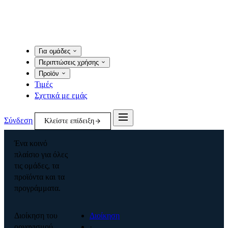
Για ομάδες
Περιπτώσεις χρήσης
Προϊόν
Τιμές
Σχετικά με εμάς
Σύνδεση
Κλείστε επίδειξη
Ένα κοινό
πλαίσιο για όλες
τις ομάδες, τα
προϊόντα και τα
προγράμματα.
Διοίκηση του
Διοίκηση
οργανισμού
·