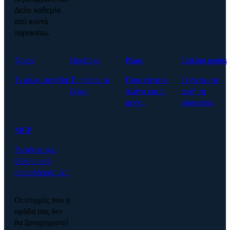
Δείτε καθεμία
από κοντά
παρακάτω.
Notes
Briefings
Plans
Talking points
Τι μόλις συνέβη;
Τι πρέπει να
Ποιο είναι το
Τι να πω σε
ξέρω;
πλάνο και τι
αυτή τη
μένει;
σύσκεψη;
MCP
Ρωτήστε ό,τι
θέλετε από
οποιοδήποτε AI.
Οι στιγμές που η
ομάδα σας δεν
θα ξαναχειριστεί