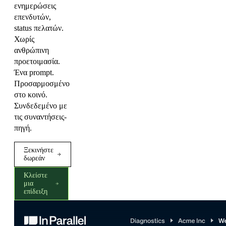
ενημερώσεις
επενδυτών,
status πελατών.
Χωρίς
ανθρώπινη
προετοιμασία.
Ένα prompt.
Προσαρμοσμένο
στο κοινό.
Συνδεδεμένο με
τις συναντήσεις-
πηγή.
Ξεκινήστε
δωρεάν
Κλείστε
μια
επίδειξη