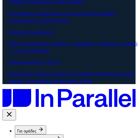
Ανάδειξη εξαρτήσεων μεταξύ ομάδων
Οι εξαρτήσεις εμφανίζονται τη στιγμή που δύο ομάδες
επισημαίνουν τον ίδιο κίνδυνο.
Γρήγορη ενσωμάτωση
Μήνες οργανωτικού πλαισίου — αποφάσεις, υπεύθυνοι, ιστορικό
— σε δευτερόλεπτα.
Ευθυγραμμίστε το AI σας
MCP-native επίπεδο πλαισίου. Τα εργαλεία AI αντλούν από μια
διαρκώς ενημερωμένη οργανωτική μνήμη.
Για ομάδες