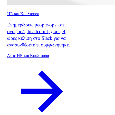
HR και Κουλτούρα
Ενημερώσεις people-ops και
αναφορές headcount, χωρίς 4
ώρες κύλιση στο Slack για να
ανασυνθέσετε τι συμφωνήθηκε.
Δείτε HR και Κουλτούρα