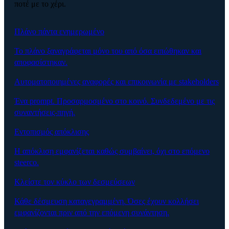
ποτέ με το χέρι.
Πλάνο πάντα ενημερωμένο
Το πλάνο ξαναγράφεται μόνο του από όσα ειπώθηκαν και
αποφασίστηκαν.
Αυτοματοποιημένες αναφορές και επικοινωνία με stakeholders
Ένα prompt. Προσαρμοσμένο στο κοινό. Συνδεδεμένο με τις
συναντήσεις-πηγή.
Εντοπισμός απόκλισης
Η απόκλιση εμφανίζεται καθώς συμβαίνει, όχι στο επόμενο
steerco.
Κλείστε τον κύκλο των δεσμεύσεων
Κάθε δέσμευση καταγεγραμμένη. Όσες έχουν κολλήσει
εμφανίζονται πριν από την επόμενη συνάντηση.