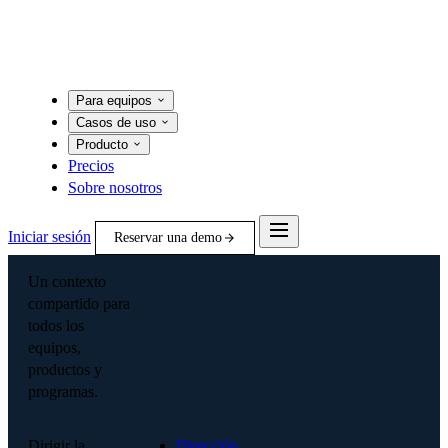
Para equipos
Casos de uso
Producto
Precios
Sobre nosotros
Iniciar sesión
Reservar una demo
Un contexto
compartido para
todos los
equipos,
productos y
programas.
Dirigir la
Dirección