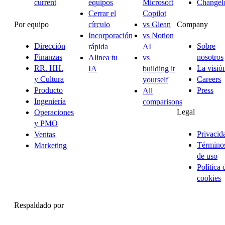
current
equipos
Microsoft
Changel
Cerrar el
Copilot
Por equipo
Company
círculo
vs Glean
Incorporación
vs Notion
Dirección
Sobre
rápida
AI
Finanzas
nosotros
Alinea tu
vs
RR. HH.
La visió
IA
building it
y Cultura
Careers
yourself
Producto
Press
All
Ingeniería
comparisons
Legal
Operaciones
y PMO
Privacid
Ventas
Término
Marketing
de uso
Política 
cookies
Respaldado por