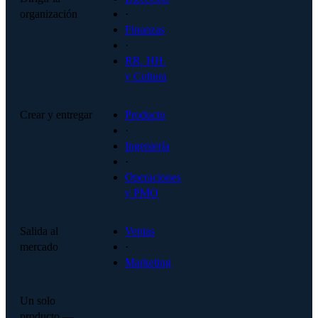
organización
·
Finanzas
·
RR. HH.
y Cultura
Crear y entregar
Producto
·
Ingeniería
·
Operaciones
y PMO
Salida al
Ventas
mercado
·
Marketing
Un solo
producto —