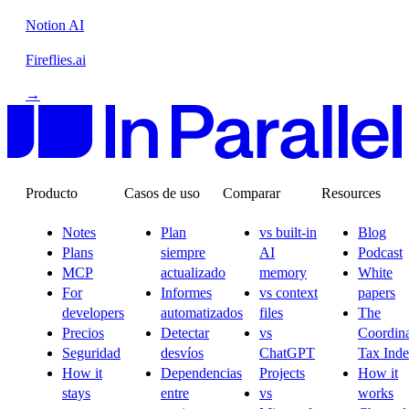
Notion AI
Fireflies.ai
→
Producto
Casos de uso
Comparar
Resources
Notes
Plan
vs built-in
Blog
Plans
siempre
AI
Podcast
MCP
actualizado
memory
White
For
Informes
vs context
papers
developers
automatizados
files
The
Precios
Detectar
vs
Coordina
Seguridad
desvíos
ChatGPT
Tax Ind
How it
Dependencias
Projects
How it
stays
entre
vs
works