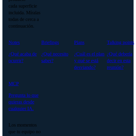
cada superficie
incluida. Míralas
todas de cerca a
continuación.
Notes
Briefings
Plans
Talking points
¿Qué acaba de
¿Qué necesito
¿Cuál es el plan
¿Qué debería
ocurrir?
saber?
y qué se está
decir en esta
desviando?
reunión?
MCP
Pregunta lo que
quieras desde
cualquier IA.
Los momentos
que tu equipo no