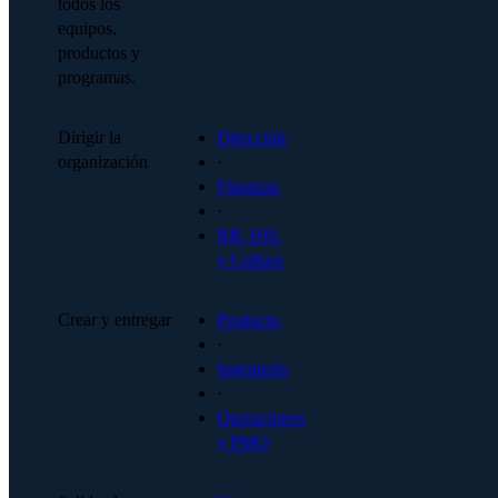
todos los
equipos,
productos y
programas.
Dirigir la
Dirección
organización
·
Finanzas
·
RR. HH.
y Cultura
Crear y entregar
Producto
·
Ingeniería
·
Operaciones
y PMO