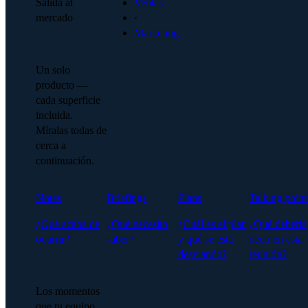
Salida al
Ventas
mercado
·
Marketing
Un solo
producto —
cada superficie
incluida.
Míralas todas de
cerca a
continuación.
Notes
Briefings
Plans
Talking point
¿Qué acaba de
¿Qué necesito
¿Cuál es el plan
¿Qué debería
ocurrir?
saber?
y qué se está
decir en esta
desviando?
reunión?
Los momentos
que tu equipo