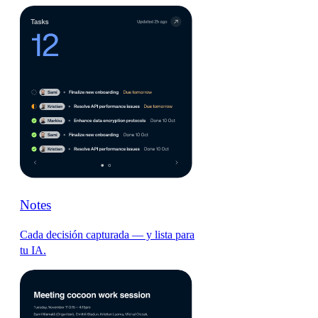
Notes
Cada decisión capturada — y lista para
tu IA.