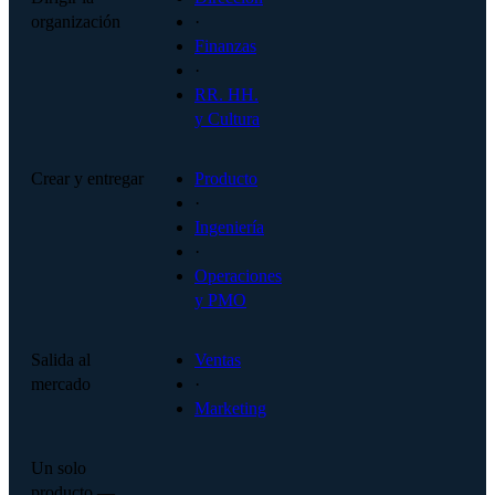
organización
·
Finanzas
·
RR. HH.
y Cultura
Crear y entregar
Producto
·
Ingeniería
·
Operaciones
y PMO
Salida al
Ventas
mercado
·
Marketing
Un solo
producto —