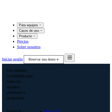
Para equipos
Casos de uso
Producto
Precios
Sobre nosotros
Iniciar sesión
Reservar una demo
Un contexto
compartido para
todos los
equipos,
productos y
programas.
Dirigir la
Dirección