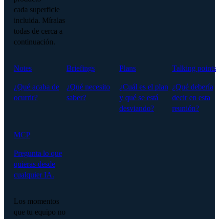
cada superficie
incluida. Míralas
todas de cerca a
continuación.
Notes
Briefings
Plans
Talking points
¿Qué acaba de
¿Qué necesito
¿Cuál es el plan
¿Qué debería
ocurrir?
saber?
y qué se está
decir en esta
desviando?
reunión?
MCP
Pregunta lo que
quieras desde
cualquier IA.
Los momentos
que tu equipo no