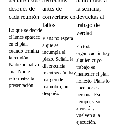
actualiza solo
detectados
ocho horas a
después de
antes de
la semana,
cada reunión
convertirse en
devueltas al
fallos
trabajo de
Lo que se decide
verdad
el lunes aparece
Plans no espera
en el plan
a que se
En toda
cuando termina
incumpla el
organización hay
la reunión.
plazo. Señala la
alguien cuyo
Nadie actualiza
divergencia
trabajo es
Jira. Nadie
mientras aún hay
mantener el plan
reformatea la
margen de
honesto. Plans lo
presentación.
maniobra, no
hace por esa
después.
persona. Ese
tiempo, y su
atención,
vuelven a la
ejecución.