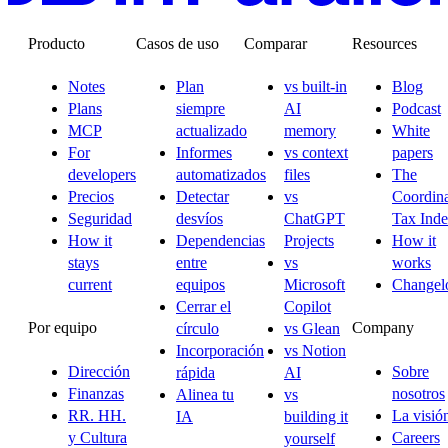
Producto
Casos de uso
Comparar
Resources
Notes
Plan
vs built-in
Blog
Plans
siempre
AI
Podcast
MCP
actualizado
memory
White
For
Informes
vs context
papers
developers
automatizados
files
The
Precios
Detectar
vs
Coordina
Seguridad
desvíos
ChatGPT
Tax Ind
How it
Dependencias
Projects
How it
stays
entre
vs
works
current
equipos
Microsoft
Changel
Cerrar el
Copilot
Por equipo
Company
círculo
vs Glean
Incorporación
vs Notion
Dirección
Sobre
rápida
AI
Finanzas
nosotros
Alinea tu
vs
RR. HH.
La visió
IA
building it
y Cultura
Careers
yourself