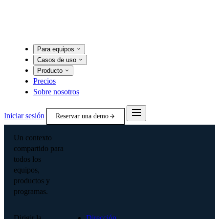
Para equipos
Casos de uso
Producto
Precios
Sobre nosotros
Iniciar sesión
Reservar una demo
Un contexto
compartido para
todos los
equipos,
productos y
programas.
Dirigir la
Dirección