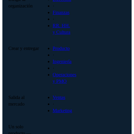
organización
·
Finanzas
·
RR. HH.
y Cultura
Crear y entregar
Producto
·
Ingeniería
·
Operaciones
y PMO
Salida al
Ventas
mercado
·
Marketing
Un solo
producto —