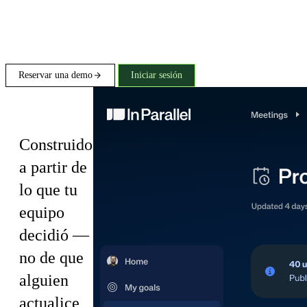
Reservar una demo
Iniciar sesión
Plans
Construido
a partir de
lo que tu
equipo
decidió —
no de que
alguien
actualice