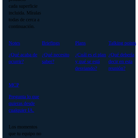
cada superficie
incluida. Míralas
todas de cerca a
continuación.
Notes
Briefings
Plans
Talking points
¿Qué acaba de
¿Qué necesito
¿Cuál es el plan
¿Qué debería
ocurrir?
saber?
y qué se está
decir en esta
desviando?
reunión?
MCP
Pregunta lo que
quieras desde
cualquier IA.
Los momentos
que tu equipo no