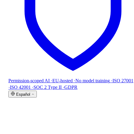
Permission-scoped AI
·
EU-hosted
·
No model training
·
ISO 27001
·
ISO 42001
·
SOC 2 Type II
·
GDPR
Español