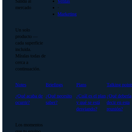
Salida al
Ventas
mercado
·
Marketing
Un solo
producto —
cada superficie
incluida.
Míralas todas de
cerca a
continuación.
Notes
Briefings
Plans
Talking point
¿Qué acaba de
¿Qué necesito
¿Cuál es el plan
¿Qué debería
ocurrir?
saber?
y qué se está
decir en esta
desviando?
reunión?
Los momentos
que tu equipo