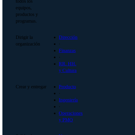
todos los
equipos,
productos y
programas.
Dirigir la
Dirección
organización
·
Finanzas
·
RR. HH.
y Cultura
Crear y entregar
Producto
·
Ingeniería
·
Operaciones
y PMO