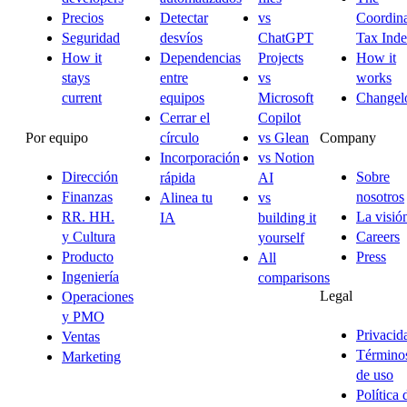
Precios
Detectar
vs
Coordina
Seguridad
desvíos
ChatGPT
Tax Ind
How it
Dependencias
Projects
How it
stays
entre
vs
works
current
equipos
Microsoft
Changel
Cerrar el
Copilot
Por equipo
Company
círculo
vs Glean
Incorporación
vs Notion
Dirección
Sobre
rápida
AI
Finanzas
nosotros
Alinea tu
vs
RR. HH.
La visió
IA
building it
y Cultura
Careers
yourself
Producto
Press
All
Ingeniería
comparisons
Legal
Operaciones
y PMO
Privacid
Ventas
Término
Marketing
de uso
Política 