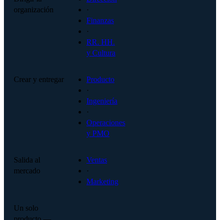
organización
·
Finanzas
·
RR. HH.
y Cultura
Crear y entregar
Producto
·
Ingeniería
·
Operaciones
y PMO
Salida al
Ventas
mercado
·
Marketing
Un solo
producto —