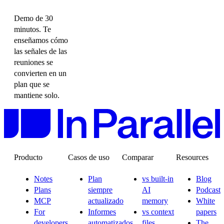
Demo de 30
minutos. Te
enseñamos cómo
las señales de las
reuniones se
convierten en un
plan que se
mantiene solo.
Producto
Casos de uso
Comparar
Resources
Notes
Plan
vs built-in
Blog
Plans
siempre
AI
Podcast
MCP
actualizado
memory
White
For
Informes
vs context
papers
developers
automatizados
files
The