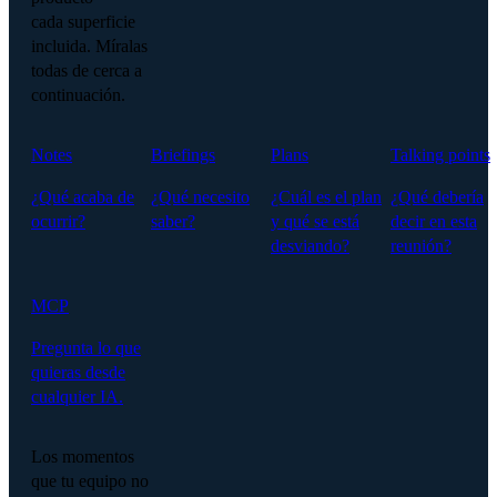
cada superficie
incluida. Míralas
todas de cerca a
continuación.
Notes
Briefings
Plans
Talking points
¿Qué acaba de
¿Qué necesito
¿Cuál es el plan
¿Qué debería
ocurrir?
saber?
y qué se está
decir en esta
desviando?
reunión?
MCP
Pregunta lo que
quieras desde
cualquier IA.
Los momentos
que tu equipo no