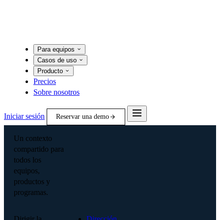
Para equipos
Casos de uso
Producto
Precios
Sobre nosotros
Iniciar sesión
Reservar una demo
Un contexto
compartido para
todos los
equipos,
productos y
programas.
Dirigir la
Dirección