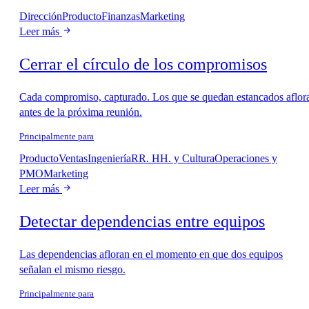
Dirección
Producto
Finanzas
Marketing
Leer más
Cerrar el círculo de los compromisos
Cada compromiso, capturado. Los que se quedan estancados aflor
antes de la próxima reunión.
Principalmente para
Producto
Ventas
Ingeniería
RR. HH. y Cultura
Operaciones y
PMO
Marketing
Leer más
Detectar dependencias entre equipos
Las dependencias afloran en el momento en que dos equipos
señalan el mismo riesgo.
Principalmente para