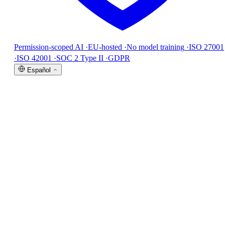
Permission-scoped AI
·
EU-hosted
·
No model training
·
ISO 27001
·
ISO 42001
·
SOC 2 Type II
·
GDPR
Español