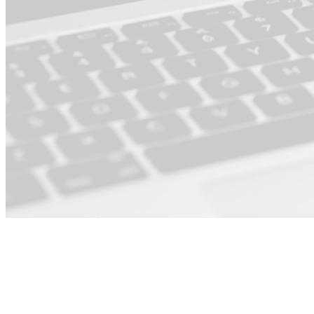
Para Producto ·
Operaciones y
PMO ·
Ingeniería ·