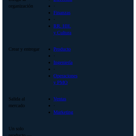
organización
·
Finanzas
·
RR. HH.
y Cultura
Crear y entregar
Producto
·
Ingeniería
·
Operaciones
y PMO
Salida al
Ventas
mercado
·
Marketing
Un solo
producto —