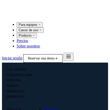
Para equipos
Casos de uso
Producto
Precios
Sobre nosotros
Iniciar sesión
Reservar una demo
Un contexto
compartido para
todos los
equipos,
productos y
programas.
Dirigir la
Dirección