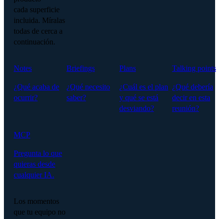
cada superficie
incluida. Míralas
todas de cerca a
continuación.
Notes
Briefings
Plans
Talking points
¿Qué acaba de
¿Qué necesito
¿Cuál es el plan
¿Qué debería
ocurrir?
saber?
y qué se está
decir en esta
desviando?
reunión?
MCP
Pregunta lo que
quieras desde
cualquier IA.
Los momentos
que tu equipo no