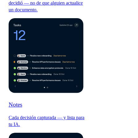
decidió — no de que alguien actualice
un documento.
Notes
Cada decisión capturada — y lista para
tu IA.