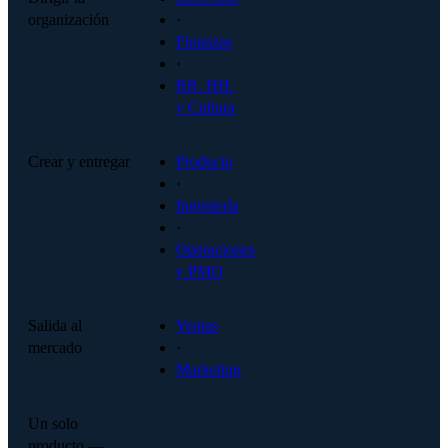
organización
·
Finanzas
·
RR. HH.
y Cultura
Crear y entregar
Producto
·
Ingeniería
·
Operaciones
y PMO
Salida al
Ventas
mercado
·
Marketing
Un solo
producto —