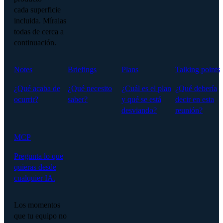
cada superficie
incluida. Míralas
todas de cerca a
continuación.
Notes
Briefings
Plans
Talking points
¿Qué acaba de
¿Qué necesito
¿Cuál es el plan
¿Qué debería
ocurrir?
saber?
y qué se está
decir en esta
desviando?
reunión?
MCP
Pregunta lo que
quieras desde
cualquier IA.
Los momentos
que tu equipo no