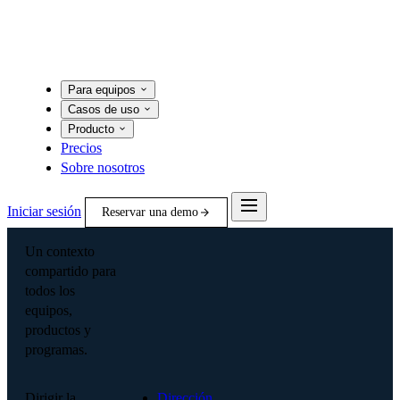
Para equipos
Casos de uso
Producto
Precios
Sobre nosotros
Iniciar sesión
Reservar una demo
Un contexto
compartido para
todos los
equipos,
productos y
programas.
Dirigir la
Dirección