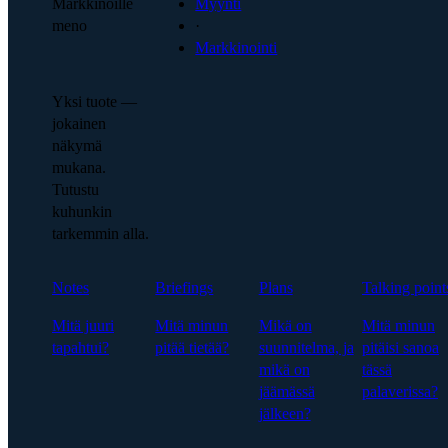
Markkinoille
Myynti
meno
·
Markkinointi
Yksi tuote —
jokainen
näkymä
mukana.
Tutustu
kuhunkin
tarkemmin alla.
Notes
Briefings
Plans
Talking point
Mitä juuri
Mitä minun
Mikä on
Mitä minun
tapahtui?
pitää tietää?
suunnitelma, ja
pitäisi sanoa
mikä on
tässä
jäämässä
palaverissa?
jälkeen?