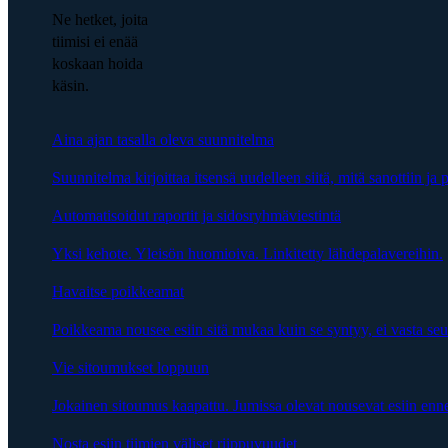
Ne hetket, joita
tiimisi ei enää
koskaan hoida
käsin.
Aina ajan tasalla oleva suunnitelma
Suunnitelma kirjoittaa itsensä uudelleen siitä, mitä sanottiin ja p
Automatisoidut raportit ja sidosryhmäviestintä
Yksi kehote. Yleisön huomioiva. Linkitetty lähdepalavereihin.
Havaitse poikkeamat
Poikkeama nousee esiin sitä mukaa kuin se syntyy, ei vasta se
Vie sitoumukset loppuun
Jokainen sitoumus kaapattu. Jumissa olevat nousevat esiin enn
Nosta esiin tiimien väliset riippuvuudet