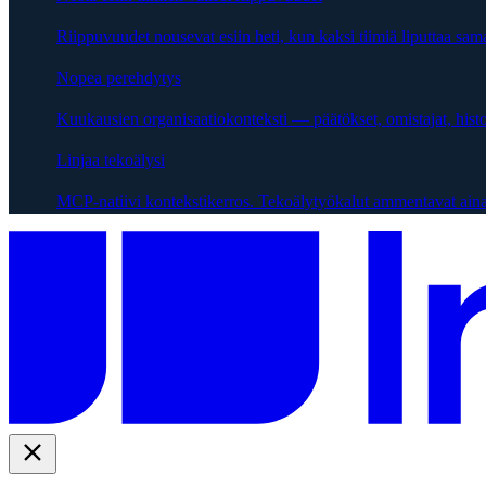
Riippuvuudet nousevat esiin heti, kun kaksi tiimiä liputtaa sama
Nopea perehdytys
Kuukausien organisaatiokonteksti — päätökset, omistajat, hist
Linjaa tekoälysi
MCP-natiivi kontekstikerros. Tekoälytyökalut ammentavat aina 