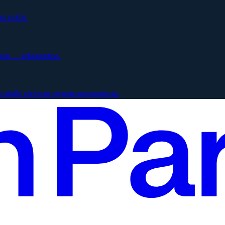
n riskin.
oria — sekunneissa.
päällä olevasta organisaatiomuistista.