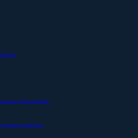
äätettiin.
uraavassa ohjausryhmässä.
en seuraavaa palaveria.