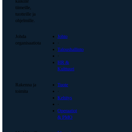
kaikille
tiimeille,
tuotteille ja
ohjelmille.
Johda
Johto
organisaatiota
·
Taloushallinto
·
HR &
Kulttuuri
Rakenna ja
Tuote
toimita
·
Kehitys
·
Operaatiot
& PMO