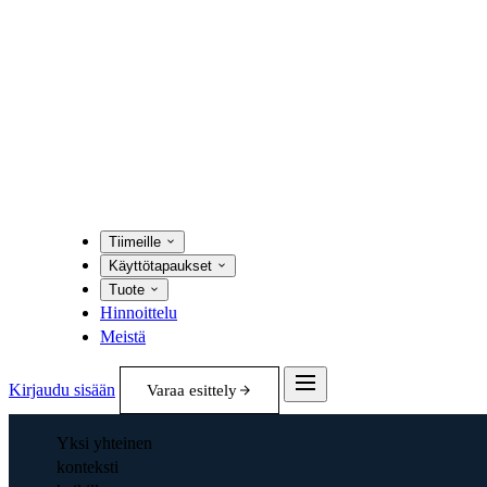
Tiimeille
Käyttötapaukset
Tuote
Hinnoittelu
Meistä
Kirjaudu sisään
Varaa esittely
Yksi yhteinen
konteksti