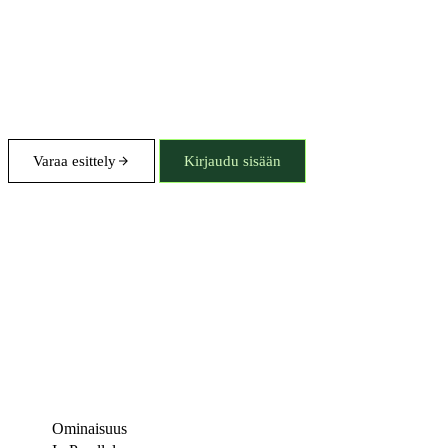
Varaa esittely
Kirjaudu sisään
Ominaisuus