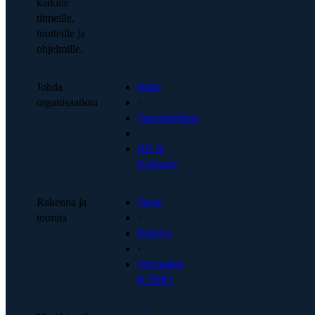
kaikille
tiimeille,
tuotteille ja
ohjelmille.
Johda
Johto
organisaatiota
·
Taloushallinto
·
HR &
Kulttuuri
Rakenna ja
Tuote
toimita
·
Kehitys
·
Operaatiot
& PMO