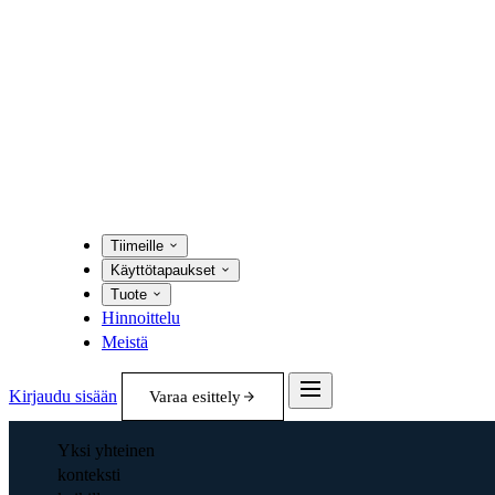
Tiimeille
Käyttötapaukset
Tuote
Hinnoittelu
Meistä
Kirjaudu sisään
Varaa esittely
Yksi yhteinen
konteksti