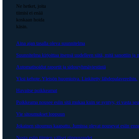
Ne hetket, joita
tiimisi ei enää
koskaan hoida
käsin.
Aina ajan tasalla oleva suunnitelma
Suunnitelma kirjoittaa itsensä uudelleen siitä, mitä sanottiin ja p
Automatisoidut raportit ja sidosryhmäviestintä
Yksi kehote. Yleisön huomioiva. Linkitetty lähdepalavereihin.
Havaitse poikkeamat
Poikkeama nousee esiin sitä mukaa kuin se syntyy, ei vasta se
Vie sitoumukset loppuun
Jokainen sitoumus kaapattu. Jumissa olevat nousevat esiin enn
Nosta esiin tiimien väliset riippuvuudet