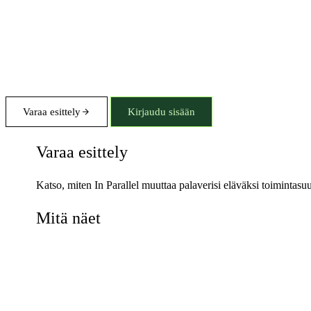
Varaa esittely
Kirjaudu sisään
Varaa esittely
Katso, miten In Parallel muuttaa palaverisi eläväksi toimintas
Mitä näet