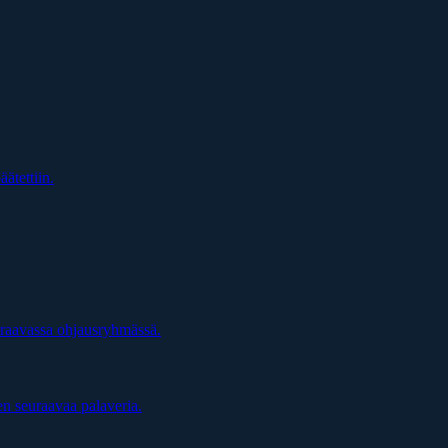
äätettiin.
uraavassa ohjausryhmässä.
en seuraavaa palaveria.