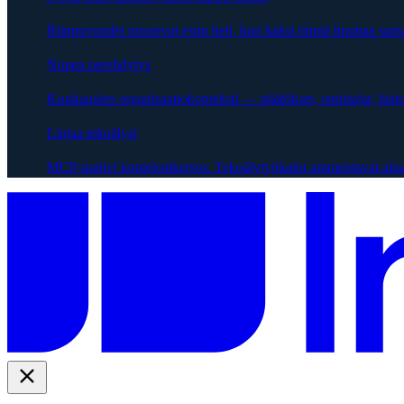
Riippuvuudet nousevat esiin heti, kun kaksi tiimiä liputtaa sama
Nopea perehdytys
Kuukausien organisaatiokonteksti — päätökset, omistajat, hist
Linjaa tekoälysi
MCP-natiivi kontekstikerros. Tekoälytyökalut ammentavat aina 