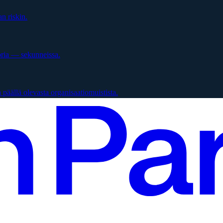
n riskin.
oria — sekunneissa.
päällä olevasta organisaatiomuistista.