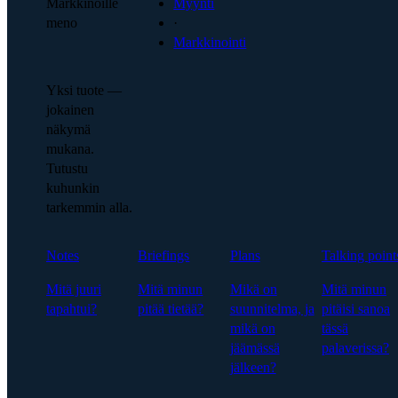
Markkinoille
Myynti
meno
·
Markkinointi
Yksi tuote —
jokainen
näkymä
mukana.
Tutustu
kuhunkin
tarkemmin alla.
Notes
Briefings
Plans
Talking point
Mitä juuri
Mitä minun
Mikä on
Mitä minun
tapahtui?
pitää tietää?
suunnitelma, ja
pitäisi sanoa
mikä on
tässä
jäämässä
palaverissa?
jälkeen?