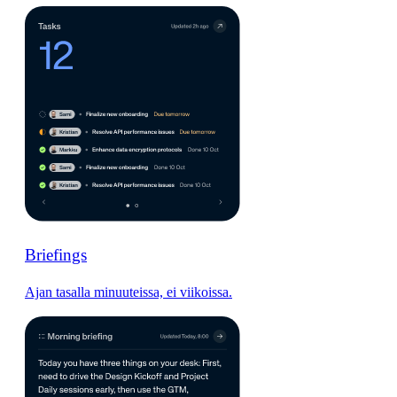
Briefings
Ajan tasalla minuuteissa, ei viikoissa.