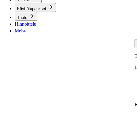
Käyttötapaukset
Tuote
Hinnoittelu
Meistä
T
J
R