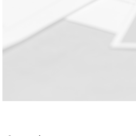
Kohteena
Markkinointi