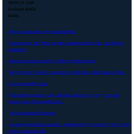
tiimisi ei enää
koskaan hoida
käsin.
Aina ajan tasalla oleva suunnitelma
Suunnitelma kirjoittaa itsensä uudelleen siitä, mitä sanottiin ja
päätettiin.
Automatisoidut raportit ja sidosryhmäviestintä
Yksi kehote. Yleisön huomioiva. Linkitetty lähdepalavereihin.
Havaitse poikkeamat
Poikkeama nousee esiin sitä mukaa kuin se syntyy, ei vasta
seuraavassa ohjausryhmässä.
Vie sitoumukset loppuun
Jokainen sitoumus kaapattu. Jumissa olevat nousevat esiin ennen
seuraavaa palaveria.