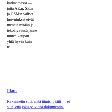
karkaamassa —
jotta AE:n, SE:n
ja CSM:n väliset
luovutukset eivät
menetä mitään ja
tekoälyavustajanne
tuntee kaupan
yhtä hyvin kuin
te.
Plans
Rakennettu siitä, mitä tiimisi päätti — ei
siitä, että joku päivittää dokumentin.