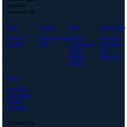
kuhunkin
tarkemmin alla.
Notes
Briefings
Plans
Talking points
Mitä juuri
Mitä minun pitää
Mikä on
Mitä minun
tapahtui?
tietää?
suunnitelma, ja
pitäisi sanoa
mikä on
tässä
jäämässä
palaverissa?
jälkeen?
MCP
Kysy mitä
tahansa mistä
tahansa
tekoälystä.
Ne hetket, joita