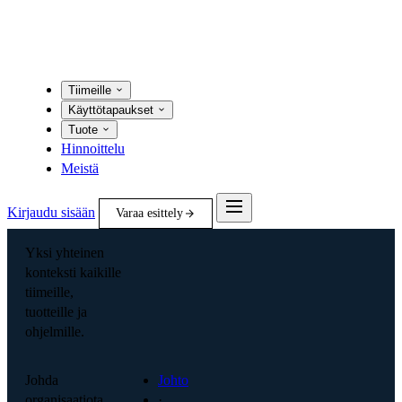
Tiimeille
Käyttötapaukset
Tuote
Hinnoittelu
Meistä
Kirjaudu sisään
Varaa esittely
Yksi yhteinen
konteksti kaikille
tiimeille,
tuotteille ja
ohjelmille.
Johda
Johto
organisaatiota
·