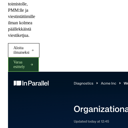
toimistolle,
PMM:lle ja
viestintätiimille
ilman kolmea
päällekkäistä
viestiketjua.
Aloita
ilmaiseksi
Varaa
esittely