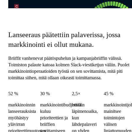
Markkinoinnin koordinaatiovero
Lanseeraus päätettiin palaverissa, jossa
markkinointi ei ollut mukana.
Briiffit vanhenevat päätöspuhelun ja kampanjabriiffin välissä.
Toimiston palaute katoaa kolmen Slack-viestiketjun väliin. Puolet
markkinointioperaatioiden työstä on sen sovittamista, mitä piti
toimittaa siihen, mitä ollaan oikeasti toimittamassa.
52 %
30 %
2,5×
45 %
markkinoinnin
markkinointibudjetista
briiffin
markkinointijoh
lanseerauksista
kuluu
läpimenoaika,
mainitsee
myöhästyy
prioriteettien ja
kun
toimintojen
ylävirran
briiffien
lähdepalaveri
välisen
prioriteettimuutosten
sovittamiseen
on yhden
linjattomuuden