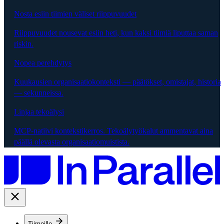
Nosta esiin tiimien väliset riippuvuudet
Riippuvuudet nousevat esiin heti, kun kaksi tiimiä liputtaa saman
riskin.
Nopea perehdytys
Kuukausien organisaatiokonteksti — päätökset, omistajat, historia
— sekunneissa.
Linjaa tekoälysi
MCP-natiivi kontekstikerros. Tekoälytyökalut ammentavat aina
päällä olevasta organisaatiomuistista.
Tiimeille