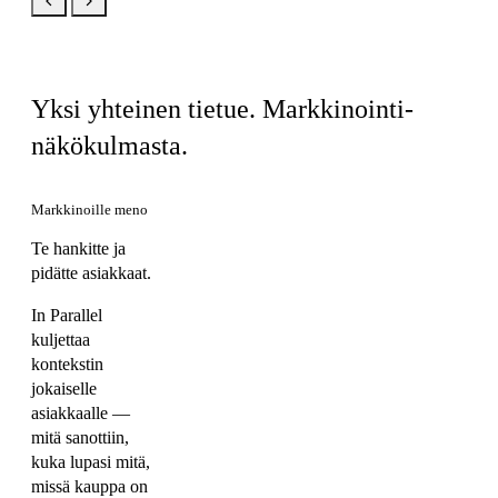
Sama tuote, teidän näkymänne
Yksi yhteinen tietue. Markkinointi-
näkökulmasta.
Markkinoille meno
Te hankitte ja
pidätte asiakkaat.
In Parallel
kuljettaa
kontekstin
jokaiselle
asiakkaalle —
mitä sanottiin,
kuka lupasi mitä,
missä kauppa on