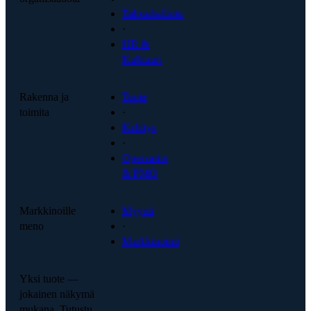
Taloushallinto
·
HR &
Kulttuuri
Rakenna ja
Tuote
toimita
·
Kehitys
·
Operaatiot
& PMO
Markkinoille
Myynti
meno
·
Markkinointi
Yksi tuote —
jokainen näkymä
mukana. Tutustu