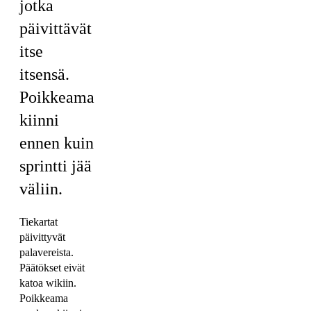
jotka
päivittävät
itse
itsensä.
Poikkeama
kiinni
ennen kuin
sprintti jää
väliin.
Tiekartat
päivittyvät
palavereista.
Päätökset eivät
katoa wikiin.
Poikkeama