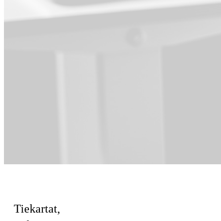
Kohteena Tuote
Tiekartat,