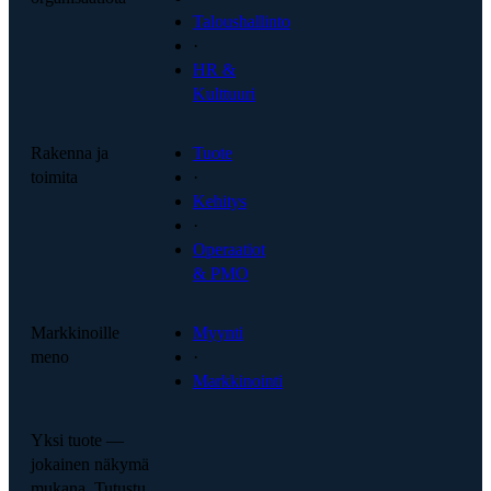
Taloushallinto
·
HR &
Kulttuuri
Rakenna ja
Tuote
toimita
·
Kehitys
·
Operaatiot
& PMO
Markkinoille
Myynti
meno
·
Markkinointi
Yksi tuote —
jokainen näkymä
mukana. Tutustu