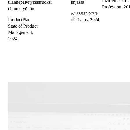
PMI Pulse of t
tilannepäivityksiin,
vuoksi
linjassa
Profession, 20
ei tuotetyöhön
Atlassian State
ProductPlan
of Teams, 2024
State of Product
Management,
2024