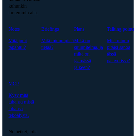
kuhunkin
tarkemmin alla.
Notes
Briefings
Plans
Talking points
Mitä juuri
Mitä minun pitää
Mikä on
Mitä minun
tapahtui?
tietää?
suunnitelma, ja
pitäisi sanoa
mikä on
tässä
jäämässä
palaverissa?
jälkeen?
MCP
Kysy mitä
tahansa mistä
tahansa
tekoälystä.
Ne hetket, joita