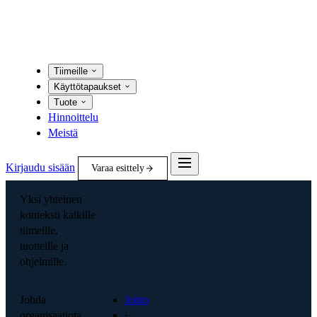
Tiimeille
Käyttötapaukset
Tuote
Hinnoittelu
Meistä
Kirjaudu sisään
Varaa esittely
Yksi yhteinen
konteksti kaikille
tiimeille,
tuotteille ja
ohjelmille.
Johda
Johto
organisaatiota
·