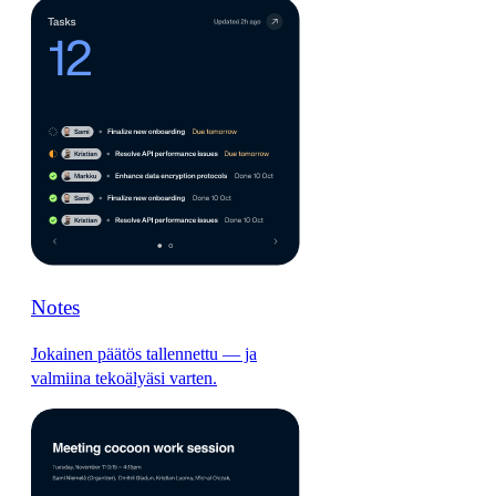
Notes
Jokainen päätös tallennettu — ja
valmiina tekoälyäsi varten.