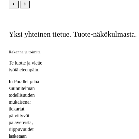
Sama tuote, teidän näkymänne
Yksi yhteinen tietue. Tuote-näkökulmasta.
Rakenna ja toimita
Te luotte ja viette
työtä eteenpäin.
In Parallel pitää
suunnitelman
todellisuuden
mukaisena:
tiekartat
päivittyvät
palavereista,
riippuvuudet
lasketaan