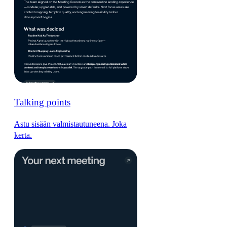
Talking points
Astu sisään valmistautuneena. Joka
kerta.