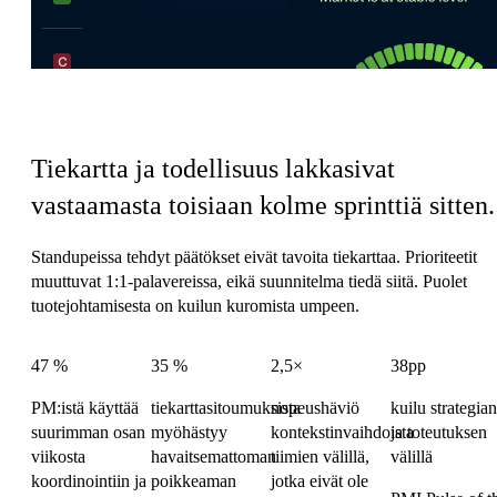
Tuotetiimin koordinaatiovero
Tiekartta ja todellisuus lakkasivat
vastaamasta toisiaan kolme sprinttiä sitten.
Standupeissa tehdyt päätökset eivät tavoita tiekarttaa. Prioriteetit
muuttuvat 1:1-palavereissa, eikä suunnitelma tiedä siitä. Puolet
tuotejohtamisesta on kuilun kuromista umpeen.
47 %
35 %
2,5×
38pp
PM:istä käyttää
tiekarttasitoumuksista
nopeushäviö
kuilu strategian
suurimman osan
myöhästyy
kontekstinvaihdoista
ja toteutuksen
viikosta
havaitsemattoman
tiimien välillä,
välillä
koordinointiin ja
poikkeaman
jotka eivät ole