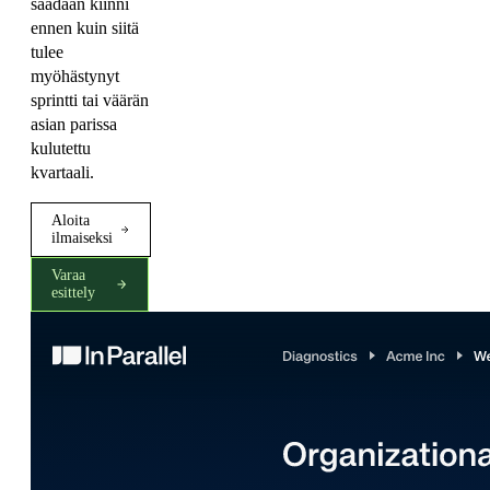
saadaan kiinni
ennen kuin siitä
tulee
myöhästynyt
sprintti tai väärän
asian parissa
kulutettu
kvartaali.
Aloita
ilmaiseksi
Varaa
esittely