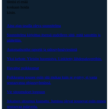
tiimisi ei enää
koskaan hoida
käsin.
Aina ajan tasalla oleva suunnitelma
Suunnitelma kirjoittaa itsensä uudelleen siitä, mitä sanottiin ja
päätettiin.
Automatisoidut raportit ja sidosryhmäviestintä
Yksi kehote. Yleisön huomioiva. Linkitetty lähdepalavereihin.
Havaitse poikkeamat
Poikkeama nousee esiin sitä mukaa kuin se syntyy, ei vasta
seuraavassa ohjausryhmässä.
Vie sitoumukset loppuun
Jokainen sitoumus kaapattu. Jumissa olevat nousevat esiin ennen
seuraavaa palaveria.