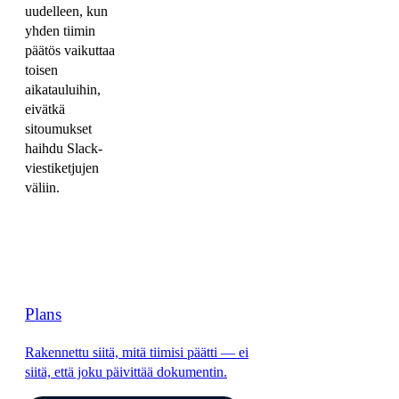
uudelleen, kun
yhden tiimin
päätös vaikuttaa
toisen
aikatauluihin,
eivätkä
sitoumukset
haihdu Slack-
viestiketjujen
väliin.
Plans
Rakennettu siitä, mitä tiimisi päätti — ei
siitä, että joku päivittää dokumentin.