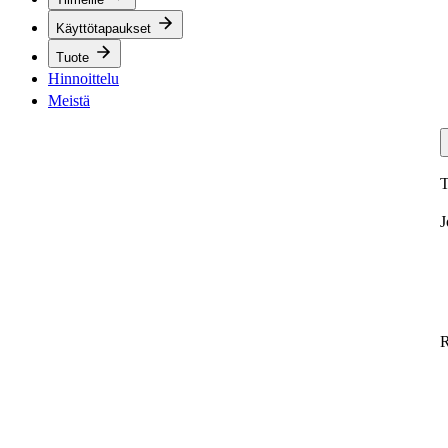
Käyttötapaukset
Tuote
Hinnoittelu
Meistä
T
J
R